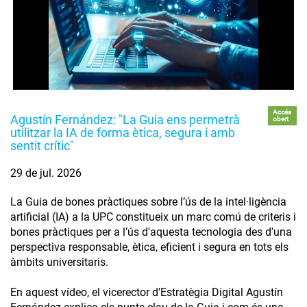
Accés
Agustín Fernández: "La Guia ens permetrà
obert
utilitzar la IA de forma ètica, segura i amb
sentit crític"
29 de jul. 2026
La Guia de bones pràctiques sobre l’ús de la intel·ligència
artificial (IA) a la UPC constitueix un marc comú de criteris i
bones pràctiques per a l’ús d'aquesta tecnologia des d'una
perspectiva responsable, ètica, eficient i segura en tots els
àmbits universitaris.
En aquest vídeo, el vicerector d'Estratègia Digital Agustín