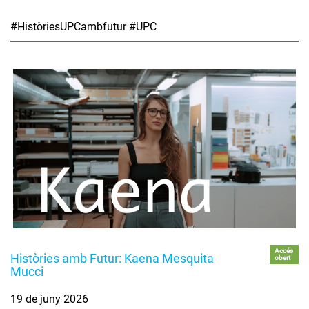
#HistòriesUPCambfutur #UPC
Accés
Històries amb Futur: Kaena Mesquita
obert
Mucci
19 de juny 2026