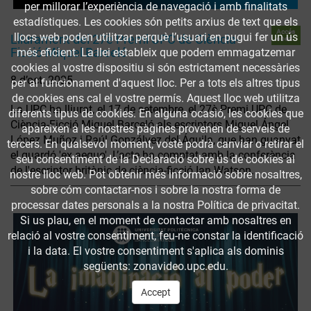
per millorar l’experiència de navegació i amb finalitats
estadístiques. Les cookies són petits arxius de text que els
Accés
llocs web poden utilitzar perquè l’usuari en pugui fer un ús
Lliurament del 27è Premi UPC de Ciència-
obert
Ficció Miquel Barceló
més eficient. La llei estableix que podem emmagatzemar
cookies al vostre dispositiu si són estrictament necessàries
8 d’oct. 2025
per al funcionament d'aquest lloc. Per a tots els altres tipus
de cookies ens cal el vostre permís. Aquest lloc web utilitza
La UPC ha lliurat, el 17 de setembre, el 27è Premi UPC de
diferents tipus de cookies. En alguna ocasió, les cookies que
Ciència-Ficció Miquel Barceló als escriptors Miguel Ángel
apareixen a les nostres pàgines provenen de serveis de
López Muñoz i Raúl Gonzálvez del Águila, que han guanyat
tercers. En qualsevol moment, vostè podrà canviar o retirar el
el guardó 'ex aequo'. L’acte ha comptat amb la conferència
seu consentiment de la Declaració sobre ús de cookies al
de l'escriptor britànic de ciència-ficció Ian Watson.
nostre lloc web. Pot obtenir més informació sobre nosaltres,
sobre cóm contactar-nos i sobre la nostra forma de
processar dates personals a la nostra Política de privacitat.
Si us plau, en el moment de contactar amb nosaltres en
relació al vostre consentiment, feu-ne constar la identificació
i la data. El vostre consentiment s'aplica als dominis
següents: zonavideo.upc.edu.
Accept