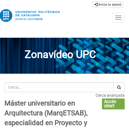
Inicia la sessió
Togg
navig
Zonavídeo UPC
Cerca
Cerca avançada
Accés
Máster universitario en
obert
Arquitectura (MarqETSAB),
especialidad en Proyecto y