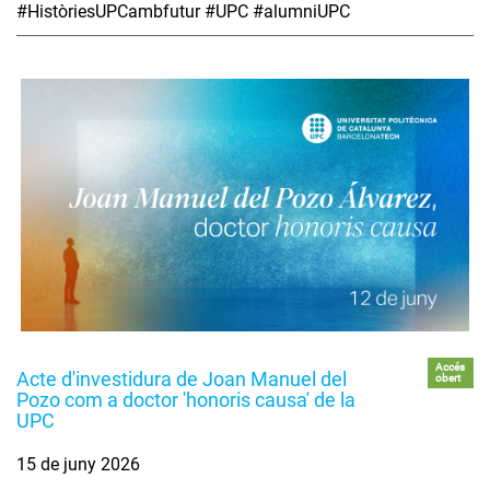
#HistòriesUPCambfutur #UPC #alumniUPC
Accés
Acte d'investidura de Joan Manuel del
obert
Pozo com a doctor 'honoris causa' de la
UPC
15 de juny 2026