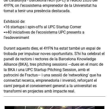
de Catalunya - BarcelonaTech (UPC) a l'edició 2026 del
4YFN, on l’ecosistema emprenedor de la Universitat ha
tornat a tenir una presència destacada.
Exhibició de:
▪️16 startups i spin-offs al UPC Startup Corner
▪️+40 iniciatives de l’ecosistema UPC presents a
l’esdeveniment
Durant aquests dies, el 4YFN ha estat també un espai de
trobada per impulsar noves oportunitats. S’hi ha celebrat el
panell de rectors i rectores de la Barcelona Knowledge
Alliance (BKA), tres pitching sessions —dues en el marc de
la BKA i una UPC Startup Pitching Session, amb el
patrocini de Fractus— i una sessió de 'networking' que ha
connectat recerca, emprenedoria i inversió, reforçant el
camí perquè el coneixement generat a la universitat es
transformi en projectes amb impacte real.