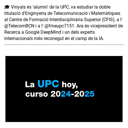
🎓 Vinyals és 'alumni' de la UPC, va estudiar la doble
titulació d'Enginyeria de Telecomunicació i Matemàtiques
al Centre de Formació Interdisciplinària Superior (CFIS), a l'
‪@TelecomBCN‬ i a l' ‪@fmeupc7151‬. Ara és vicepresident de
Recerca a Google DeepMind i un dels experts
internacionals més reconegut en el camp de la IA.