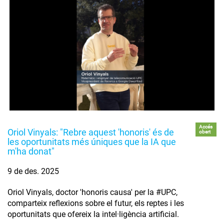
Accés
Oriol Vinyals: "Rebre aquest 'honoris' és de
obert
les oportunitats més úniques que la IA que
m'ha donat"
9 de des. 2025
Oriol Vinyals, doctor 'honoris causa' per la #UPC,
comparteix reflexions sobre el futur, els reptes i les
oportunitats que ofereix la intel·ligència artificial.