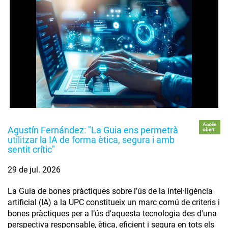
Accés
Agustín Fernández: "La Guia ens permetrà
obert
utilitzar la IA de forma ètica, segura i amb
sentit crític"
29 de jul. 2026
La Guia de bones pràctiques sobre l’ús de la intel·ligència
artificial (IA) a la UPC constitueix un marc comú de criteris i
bones pràctiques per a l’ús d'aquesta tecnologia des d'una
perspectiva responsable, ètica, eficient i segura en tots els