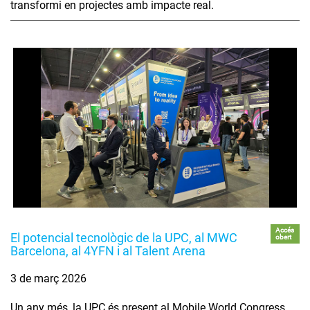
transformi en projectes amb impacte real.
Accés
El potencial tecnològic de la UPC, al MWC
obert
Barcelona, al 4YFN i al Talent Arena
3 de març 2026
Un any més, la UPC és present al Mobile World Congress