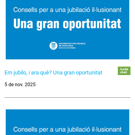
Accés
Em jubilo, i ara què? Una gran oportunitat
obert
5 de nov. 2025