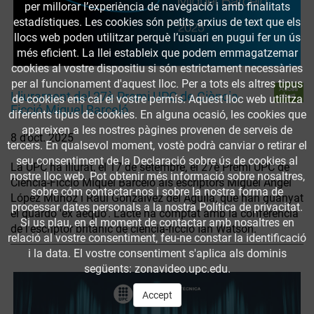
per millorar l’experiència de navegació i amb finalitats
estadístiques. Les cookies són petits arxius de text que els
llocs web poden utilitzar perquè l’usuari en pugui fer un ús
més eficient. La llei estableix que podem emmagatzemar
cookies al vostre dispositiu si són estrictament necessàries
per al funcionament d'aquest lloc. Per a tots els altres tipus
Accés
Lliurament del 27è Premi UPC de Ciència-
obert
de cookies ens cal el vostre permís. Aquest lloc web utilitza
Ficció Miquel Barceló
diferents tipus de cookies. En alguna ocasió, les cookies que
apareixen a les nostres pàgines provenen de serveis de
8 d’oct. 2025
tercers. En qualsevol moment, vostè podrà canviar o retirar el
seu consentiment de la Declaració sobre ús de cookies al
La UPC ha lliurat, el 17 de setembre, el 27è Premi UPC de
nostre lloc web. Pot obtenir més informació sobre nosaltres,
Ciència-Ficció Miquel Barceló als escriptors Miguel Ángel
sobre cóm contactar-nos i sobre la nostra forma de
López Muñoz i Raúl Gonzálvez del Águila, que han guanyat
processar dates personals a la nostra Política de privacitat.
el guardó 'ex aequo'. L’acte ha comptat amb la conferència
Si us plau, en el moment de contactar amb nosaltres en
de l'escriptor britànic de ciència-ficció Ian Watson.
relació al vostre consentiment, feu-ne constar la identificació
i la data. El vostre consentiment s'aplica als dominis
següents: zonavideo.upc.edu.
Accept