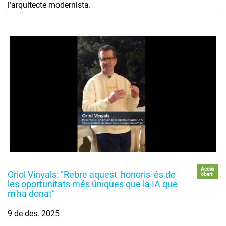
l’arquitecte modernista.
Accés
Oriol Vinyals: "Rebre aquest 'honoris' és de
obert
les oportunitats més úniques que la IA que
m'ha donat"
9 de des. 2025