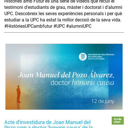
Històries amb Futur és una sèrie de vídeos que recull el
testimoni d’estudiants de grau, màster i doctorat i d’alumni
UPC. Descobreix les seves experiències personals i per què
estudiar a la UPC ha estat la millor decisió de la seva vida.
#HistòriesUPCambfutur #UPC #alumniUPC
Accés
Acte d'investidura de Joan Manuel del
obert
Pozo com a doctor 'honoris causa' de la