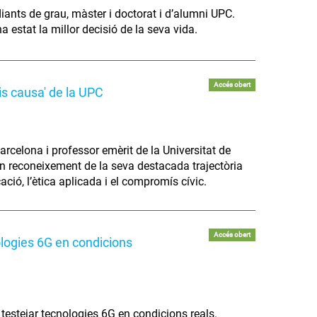
diants de grau, màster i doctorat i d’alumni UPC.
 estat la millor decisió de la seva vida.
Accés obert
is causa' de la UPC
arcelona i professor emèrit de la Universitat de
 en reconeixement de la seva destacada trajectòria
cació, l’ètica aplicada i el compromís cívic.
Accés obert
ologies 6G en condicions
 testejar tecnologies 6G en condicions reals.