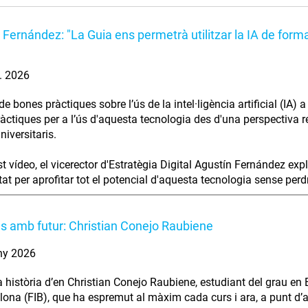
 Fernández: "La Guia ens permetrà utilitzar la IA de forma
l. 2026
e bones pràctiques sobre l’ús de la intel·ligència artificial (IA)
àctiques per a l’ús d'aquesta tecnologia des d'una perspectiva res
niversitaris.
t vídeo, el vicerector d'Estratègia Digital Agustín Fernández exp
at per aprofitar tot el potencial d'aquesta tecnologia sense perdre 
es amb futur: Christian Conejo Raubiene
ny 2026
a història d’en Christian Conejo Raubiene, estudiant del grau en 
lona (FIB), que ha espremut al màxim cada curs i ara, a punt d’aca