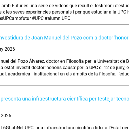
s amb Futur és una sèrie de vídeos que recull el testimoni d’estu
ix les seves experiències personals i per què estudiar a la UPC ha
iesUPCambfutur #UPC #alumniUPC
investidura de Joan Manuel del Pozo com a doctor 'honor
ny 2026
uel del Pozo Álvarez, doctor en Filosofia per la Universitat de B
ha estat investit doctor 'honoris causa' per la UPC el 12 de juny,
tual, acadèmica i institucional en els àmbits de la filosofia, l’edu
presenta una infraestructura científica per testejar tecn
. 2026
t 6GLabNet UPC, una infraestructura científica líder a l’Estat per