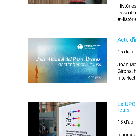
Històrie
Descobre
#Històr
Acte d'
15 de ju
Joan Man
Girona, 
intel·lec
La UPC 
reals
13 d’abr
Inaugura