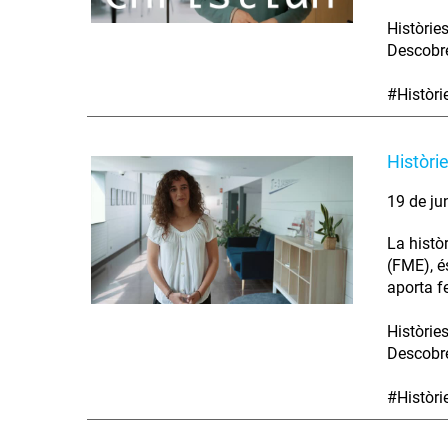
Històrie
Descobre
#Històr
Històri
19 de ju
La histò
(FME), é
aporta fe
Històrie
Descobre
#Històr