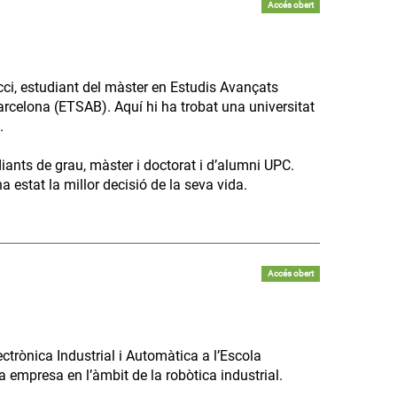
Accés obert
ci, estudiant del màster en Estudis Avançats
arcelona (ETSAB). Aquí hi ha trobat una universitat
.
diants de grau, màster i doctorat i d’alumni UPC.
 estat la millor decisió de la seva vida.
Accés obert
trònica Industrial i Automàtica a l’Escola
va empresa en l’àmbit de la robòtica industrial.