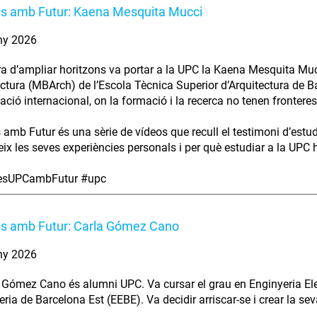
es amb Futur: Kaena Mesquita Mucci
ny 2026
ra d’ampliar horitzons va portar a la UPC la Kaena Mesquita Muc
ectura (MBArch) de l’Escola Tècnica Superior d’Arquitectura de B
ció internacional, on la formació i la recerca no tenen fronteres
s amb Futur és una sèrie de vídeos que recull el testimoni d’estu
ix les seves experiències personals i per què estudiar a la UPC ha
iesUPCambFutur #upc
es amb Futur: Carla Gómez Cano
ny 2026
 Gómez Cano és alumni UPC. Va cursar el grau en Enginyeria Elec
eria de Barcelona Est (EEBE). Va decidir arriscar-se i crear la se