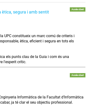
Accés obert
 ètica, segura i amb sentit
 a la UPC constitueix un marc comú de criteris i
ponsable, ètica, eficient i segura en tots els
lica els punts clau de la Guia i com és una
l'esperit crític.
Accés obert
Enginyeria Informàtica de la Facultat d’Informàtica
bar, ja té clar el seu objectiu professional.