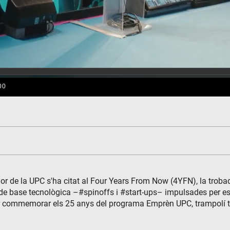
edor de la UPC s'ha citat al Four Years From Now (4YFN), la trob
e base tecnològica –#spinoffs i #start-ups– impulsades per estu
 per commemorar els 25 anys del programa Emprèn UPC, trampolí