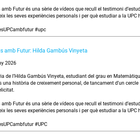
s amb Futur és una sèrie de vídeos que recull el testimoni d’estu
ix les seves experiències personals i per què estudiar a la UPC ha
iesUPCambfutur #upc
es amb Futur: Hilda Gambús Vinyeta
ny 2026
ria de l’Hilda Gambús Vinyeta, estudiant del grau en Matemàtiqu
s una història de creixement personal, de tancament d’un cercle 
licitat.
s amb Futur és una sèrie de vídeos que recull el testimoni d’estu
ix les seves experiències personals i per què estudiar a la UPC ha
iesUPCambfutur #UPC