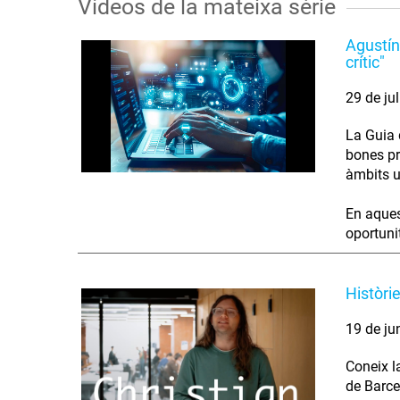
Vídeos de la mateixa sèrie
Agustín
crític"
29 de ju
La Guia d
bones pr
àmbits u
En aques
oportunit
Històri
19 de ju
Coneix l
de Barce