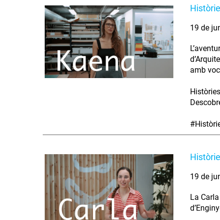
Històri
19 de ju
L’aventu
d’Arquit
amb voca
Històrie
Descobre
#Històr
Històri
19 de ju
La Carla
d’Enginy