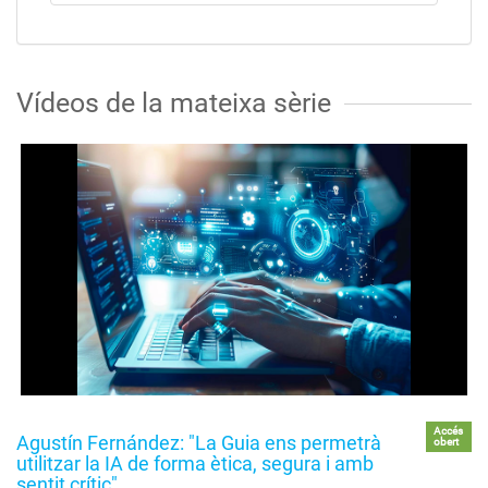
Vídeos de la mateixa sèrie
Accés
Agustín Fernández: "La Guia ens permetrà
obert
utilitzar la IA de forma ètica, segura i amb
sentit crític"