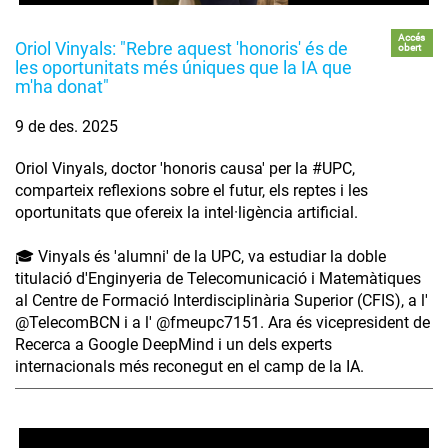
Accés
Oriol Vinyals: "Rebre aquest 'honoris' és de
obert
les oportunitats més úniques que la IA que
m'ha donat"
9 de des. 2025
Oriol Vinyals, doctor 'honoris causa' per la #UPC,
comparteix reflexions sobre el futur, els reptes i les
oportunitats que ofereix la intel·ligència artificial.
🎓 Vinyals és 'alumni' de la UPC, va estudiar la doble
titulació d'Enginyeria de Telecomunicació i Matemàtiques
al Centre de Formació Interdisciplinària Superior (CFIS), a l'
‪@TelecomBCN‬ i a l' ‪@fmeupc7151‬. Ara és vicepresident de
Recerca a Google DeepMind i un dels experts
internacionals més reconegut en el camp de la IA.