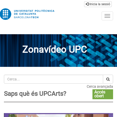
Inicia la sessió
Togg
navig
Zonavídeo UPC
Cerca
Cerca avançada
Accés
Saps què és UPCArts?
obert