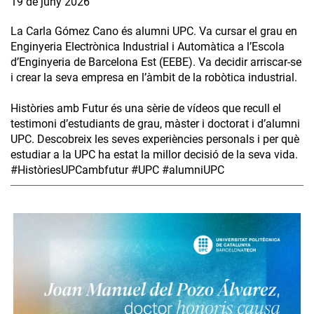
19 de juny 2026
La Carla Gómez Cano és alumni UPC. Va cursar el grau en
Enginyeria Electrònica Industrial i Automàtica a l’Escola
d’Enginyeria de Barcelona Est (EEBE). Va decidir arriscar-se
i crear la seva empresa en l’àmbit de la robòtica industrial.
Històries amb Futur és una sèrie de vídeos que recull el
testimoni d’estudiants de grau, màster i doctorat i d’alumni
UPC. Descobreix les seves experiències personals i per què
estudiar a la UPC ha estat la millor decisió de la seva vida.
#HistòriesUPCambfutur #UPC #alumniUPC