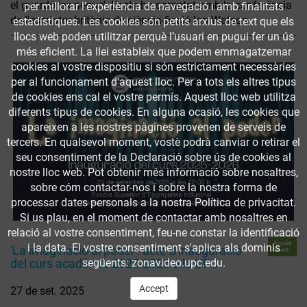
el guardó 'ex aequo'. L’acte ha comptat amb la conferència
per millorar l’experiència de navegació i amb finalitats
de l'escriptor britànic de ciència-ficció Ian Watson.
estadístiques. Les cookies són petits arxius de text que els
llocs web poden utilitzar perquè l’usuari en pugui fer un ús
més eficient. La llei estableix que podem emmagatzemar
cookies al vostre dispositiu si són estrictament necessàries
per al funcionament d'aquest lloc. Per a tots els altres tipus
de cookies ens cal el vostre permís. Aquest lloc web utilitza
diferents tipus de cookies. En alguna ocasió, les cookies que
apareixen a les nostres pàgines provenen de serveis de
tercers. En qualsevol moment, vostè podrà canviar o retirar el
seu consentiment de la Declaració sobre ús de cookies al
nostre lloc web. Pot obtenir més informació sobre nosaltres,
sobre cóm contactar-nos i sobre la nostra forma de
processar dates personals a la nostra Política de privacitat.
Si us plau, en el moment de contactar amb nosaltres en
relació al vostre consentiment, feu-ne constar la identificació
Accés
i la data. El vostre consentiment s'aplica als dominis
'La imaginació al poder': acte d'inauguració
obert
del curs acadèmic 2025-2026 a la UPC
següents: zonavideo.upc.edu.
Accept
27 de set. 2025