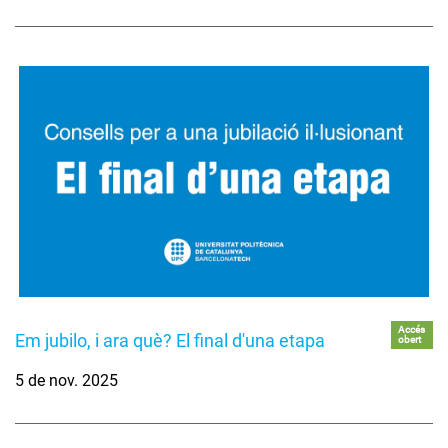
Accés
Em jubilo, i ara què? El final d'una etapa
obert
5 de nov. 2025