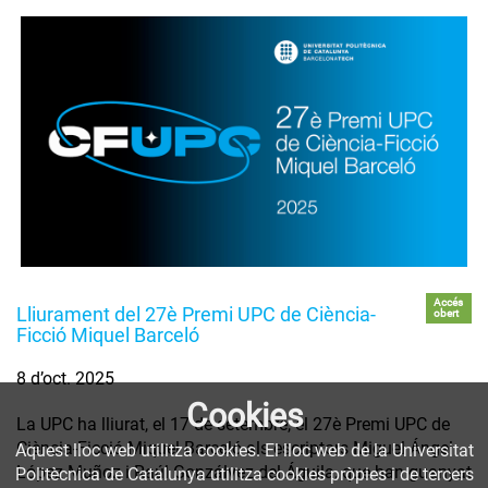
Accés
Lliurament del 27è Premi UPC de Ciència-
obert
Ficció Miquel Barceló
8 d’oct. 2025
Cookies
La UPC ha lliurat, el 17 de setembre, el 27è Premi UPC de
Ciència-Ficció Miquel Barceló als escriptors Miguel Ángel
Aquest lloc web utilitza cookies. El lloc web de la Universitat
López Muñoz i Raúl Gonzálvez del Águila, que han guanyat
Politècnica de Catalunya utilitza cookies pròpies i de tercers