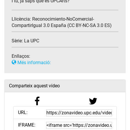
I tu, ja saps què és UPCArts?
Llicència: Reconocimiento-NoComercial-
CompartirIgual 3.0 España (CC BY-NC-SA 3.0 ES)
Sèrie:
La UPC
Enllaços:
Més informació:
Comparteix aquest vídeo
URL:
IFRAME: