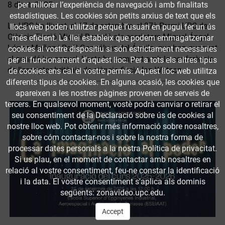
per millorar l’experiència de navegació i amb finalitats
8 d’oct. 2025
estadístiques. Les cookies són petits arxius de text que els
La UPC ha lliurat, el 17 de setembre, el 27è Premi UPC de
llocs web poden utilitzar perquè l’usuari en pugui fer un ús
Ciència-Ficció Miquel Barceló als escriptors Miguel Ángel
més eficient. La llei estableix que podem emmagatzemar
López Muñoz i Raúl Gonzálvez del Águila, que han guanyat
cookies al vostre dispositiu si són estrictament necessàries
el guardó 'ex aequo'. L’acte ha comptat amb la conferència
per al funcionament d'aquest lloc. Per a tots els altres tipus
de l'escriptor britànic de ciència-ficció Ian Watson.
de cookies ens cal el vostre permís. Aquest lloc web utilitza
diferents tipus de cookies. En alguna ocasió, les cookies que
apareixen a les nostres pàgines provenen de serveis de
tercers. En qualsevol moment, vostè podrà canviar o retirar el
seu consentiment de la Declaració sobre ús de cookies al
nostre lloc web. Pot obtenir més informació sobre nosaltres,
sobre cóm contactar-nos i sobre la nostra forma de
processar dates personals a la nostra Política de privacitat.
Si us plau, en el moment de contactar amb nosaltres en
relació al vostre consentiment, feu-ne constar la identificació
i la data. El vostre consentiment s'aplica als dominis
següents: zonavideo.upc.edu.
Accept