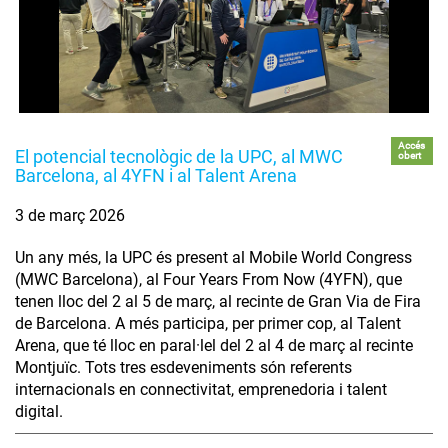
Accés
El potencial tecnològic de la UPC, al MWC
obert
Barcelona, al 4YFN i al Talent Arena
3 de març 2026
Un any més, la UPC és present al Mobile World Congress
(MWC Barcelona), al Four Years From Now (4YFN), que
tenen lloc del 2 al 5 de març, al recinte de Gran Via de Fira
de Barcelona. A més participa, per primer cop, al Talent
Arena, que té lloc en paral·lel del 2 al 4 de març al recinte
Montjuïc. Tots tres esdeveniments són referents
internacionals en connectivitat, emprenedoria i talent
digital.