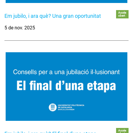
Accés
Em jubilo, i ara què? Una gran oportunitat
obert
5 de nov. 2025
Accés