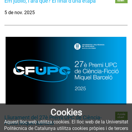
Em jubilo, i ara què? El final d'una etapa
obert
5 de nov. 2025
Cookies
Accés
Lliurament del 27è Premi UPC de Ciència-
obert
Aquest lloc web utilitza cookies. El lloc web de la Universitat
Ficció Miquel Barceló
Politècnica de Catalunya utilitza cookies pròpies i de tercers