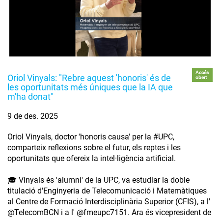
Accés
Oriol Vinyals: "Rebre aquest 'honoris' és de
obert
les oportunitats més úniques que la IA que
m'ha donat"
9 de des. 2025
Oriol Vinyals, doctor 'honoris causa' per la #UPC,
comparteix reflexions sobre el futur, els reptes i les
oportunitats que ofereix la intel·ligència artificial.
🎓 Vinyals és 'alumni' de la UPC, va estudiar la doble
titulació d'Enginyeria de Telecomunicació i Matemàtiques
al Centre de Formació Interdisciplinària Superior (CFIS), a l'
‪@TelecomBCN‬ i a l' ‪@fmeupc7151‬. Ara és vicepresident de