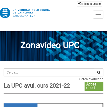
Inicia la sessió
Togg
navig
Zonavídeo UPC
Cerca
Cerca avançada
Accés
La UPC avui, curs 2021-22
obert