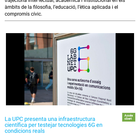
trajectòria intel·lectual, acadèmica i institucional en els
àmbits de la filosofia, l’educació, l’ètica aplicada i el
compromís cívic.
Accés
La UPC presenta una infraestructura
obert
científica per testejar tecnologies 6G en
condicions reals