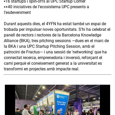
▪️16 startups i spin-offs al UPC Startup Corner
▪️+40 iniciatives de l’ecosistema UPC presents a
l’esdeveniment
Durant aquests dies, el 4YFN ha estat també un espai de
trobada per impulsar noves oportunitats. S’hi ha celebrat el
panell de rectors i rectores de la Barcelona Knowledge
Alliance (BKA), tres pitching sessions —dues en el marc de
la BKA i una UPC Startup Pitching Session, amb el
patrocini de Fractus— i una sessió de 'networking' que ha
connectat recerca, emprenedoria i inversió, reforçant el
camí perquè el coneixement generat a la universitat es
transformi en projectes amb impacte real.