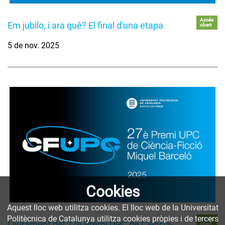
Accés
Em jubilo, i ara què? El final d'una etapa
obert
5 de nov. 2025
Cookies
Aquest lloc web utilitza cookies. El lloc web de la Universitat
Politècnica de Catalunya utilitza cookies pròpies i de tercers
Accés
Lliurament del 27è Premi UPC de Ciència-
obert