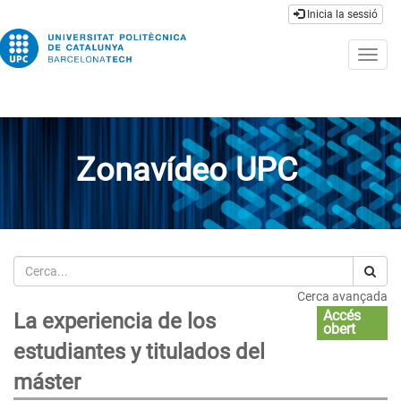
Inicia la sessió
Togg
navig
Zonavídeo UPC
Cerca
Cerca avançada
Accés
La experiencia de los
obert
estudiantes y titulados del
máster