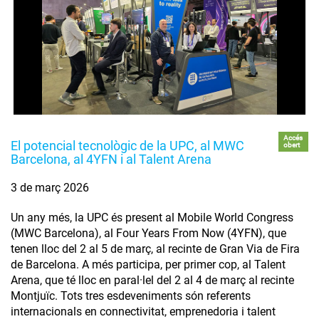
Accés
El potencial tecnològic de la UPC, al MWC
obert
Barcelona, al 4YFN i al Talent Arena
3 de març 2026
Un any més, la UPC és present al Mobile World Congress
(MWC Barcelona), al Four Years From Now (4YFN), que
tenen lloc del 2 al 5 de març, al recinte de Gran Via de Fira
de Barcelona. A més participa, per primer cop, al Talent
Arena, que té lloc en paral·lel del 2 al 4 de març al recinte
Montjuïc. Tots tres esdeveniments són referents
internacionals en connectivitat, emprenedoria i talent