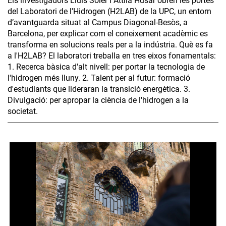
Els investigadors Lluís Soler i Attila Husar obren les portes
del Laboratori de l'Hidrogen (H2LAB) de la UPC, un entorn
d’avantguarda situat al Campus Diagonal-Besòs, a
Barcelona, per explicar com el coneixement acadèmic es
transforma en solucions reals per a la indústria. Què es fa
a l'H2LAB? El laboratori treballa en tres eixos fonamentals:
1. Recerca bàsica d'alt nivell: per portar la tecnologia de
l'hidrogen més lluny. 2. Talent per al futur: formació
d'estudiants que lideraran la transició energètica. 3.
Divulgació: per apropar la ciència de l'hidrogen a la
societat.