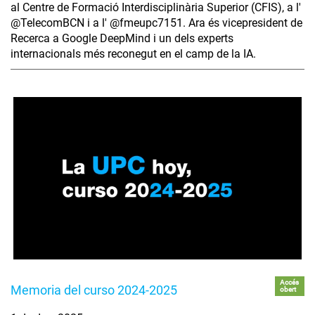
al Centre de Formació Interdisciplinària Superior (CFIS), a l'
‪@TelecomBCN‬ i a l' ‪@fmeupc7151‬. Ara és vicepresident de
Recerca a Google DeepMind i un dels experts
internacionals més reconegut en el camp de la IA.
Accés
Memoria del curso 2024-2025
obert