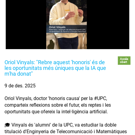
Accés
Oriol Vinyals: "Rebre aquest 'honoris' és de
obert
les oportunitats més úniques que la IA que
m'ha donat"
9 de des. 2025
Oriol Vinyals, doctor 'honoris causa' per la #UPC,
comparteix reflexions sobre el futur, els reptes i les
oportunitats que ofereix la intel·ligència artificial.
🎓 Vinyals és 'alumni' de la UPC, va estudiar la doble
titulació d'Enginyeria de Telecomunicació i Matemàtiques