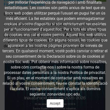
per millorar l’experiència de navegació i amb finalitats
Ficció Miquel Barceló
estadístiques. Les cookies són petits arxius de text que els
llocs web poden utilitzar perquè l’usuari en pugui fer un ús
8 d’oct. 2025
més eficient. La llei estableix que podem emmagatzemar
cookies al vostre dispositiu si són estrictament necessàries
La UPC ha lliurat, el 17 de setembre, el 27è Premi UPC de
per al funcionament d'aquest lloc. Per a tots els altres tipus
Ciència-Ficció Miquel Barceló als escriptors Miguel Ángel
de cookies ens cal el vostre permís. Aquest lloc web utilitza
López Muñoz i Raúl Gonzálvez del Águila, que han guanyat
diferents tipus de cookies. En alguna ocasió, les cookies que
el guardó 'ex aequo'. L’acte ha comptat amb la conferència
apareixen a les nostres pàgines provenen de serveis de
de l'escriptor britànic de ciència-ficció Ian Watson.
tercers. En qualsevol moment, vostè podrà canviar o retirar el
seu consentiment de la Declaració sobre ús de cookies al
nostre lloc web. Pot obtenir més informació sobre nosaltres,
sobre cóm contactar-nos i sobre la nostra forma de
processar dates personals a la nostra Política de privacitat.
Si us plau, en el moment de contactar amb nosaltres en
relació al vostre consentiment, feu-ne constar la identificació
i la data. El vostre consentiment s'aplica als dominis
següents: zonavideo.upc.edu.
Accept