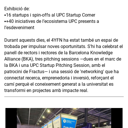
Exhibició de:
▪️16 startups i spin-offs al UPC Startup Corner
▪️+40 iniciatives de l’ecosistema UPC presents a
l’esdeveniment
Durant aquests dies, el 4YFN ha estat també un espai de
trobada per impulsar noves oportunitats. S’hi ha celebrat el
panell de rectors i rectores de la Barcelona Knowledge
Alliance (BKA), tres pitching sessions —dues en el marc de
la BKA i una UPC Startup Pitching Session, amb el
patrocini de Fractus— i una sessió de 'networking' que ha
connectat recerca, emprenedoria i inversió, reforçant el
camí perquè el coneixement generat a la universitat es
transformi en projectes amb impacte real.