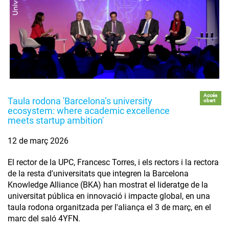
Accés
Taula rodona 'Barcelona’s university
obert
ecosystem: where academic excellence
meets startup ambition'
12 de març 2026
El rector de la UPC, Francesc Torres, i els rectors i la rectora
de la resta d'universitats que integren la Barcelona
Knowledge Alliance (BKA) han mostrat el lideratge de la
universitat pública en innovació i impacte global, en una
taula rodona organitzada per l'aliança el 3 de març, en el
marc del saló 4YFN.