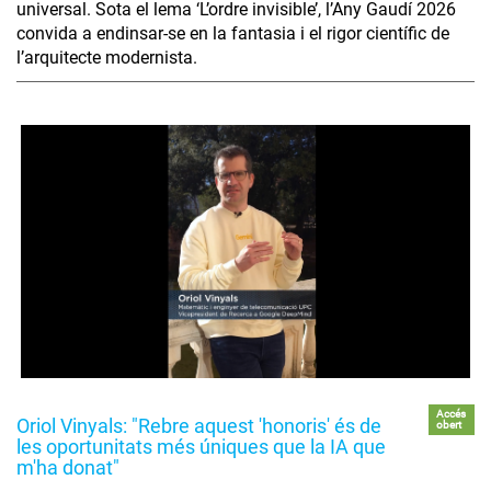
universal. Sota el lema ‘L’ordre invisible’, l’Any Gaudí 2026
convida a endinsar-se en la fantasia i el rigor científic de
l’arquitecte modernista.
Accés
Oriol Vinyals: "Rebre aquest 'honoris' és de
obert
les oportunitats més úniques que la IA que
m'ha donat"