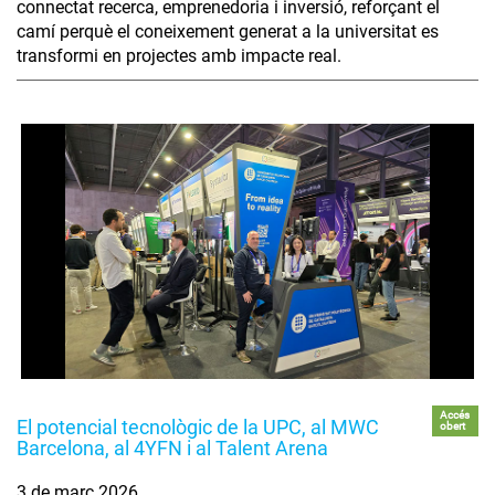
connectat recerca, emprenedoria i inversió, reforçant el
camí perquè el coneixement generat a la universitat es
transformi en projectes amb impacte real.
Accés
El potencial tecnològic de la UPC, al MWC
obert
Barcelona, al 4YFN i al Talent Arena
3 de març 2026