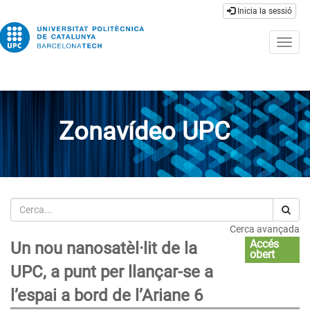
Inicia la sessió
Togg
navig
Zonavídeo UPC
Cerca
Cerca avançada
Accés
Un nou nanosatèl·lit de la
obert
UPC, a punt per llançar-se a
l’espai a bord de l’Ariane 6