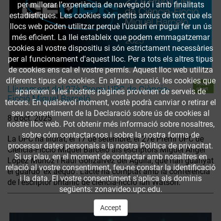
per millorar l’experiència de navegació i amb finalitats
estadístiques. Les cookies són petits arxius de text que els
llocs web poden utilitzar perquè l’usuari en pugui fer un ús
més eficient. La llei estableix que podem emmagatzemar
cookies al vostre dispositiu si són estrictament necessàries
per al funcionament d'aquest lloc. Per a tots els altres tipus
de cookies ens cal el vostre permís. Aquest lloc web utilitza
diferents tipus de cookies. En alguna ocasió, les cookies que
Accés
Lliurament del 27è Premi UPC de Ciència-
obert
apareixen a les nostres pàgines provenen de serveis de
Ficció Miquel Barceló
tercers. En qualsevol moment, vostè podrà canviar o retirar el
seu consentiment de la Declaració sobre ús de cookies al
8 d’oct. 2025
nostre lloc web. Pot obtenir més informació sobre nosaltres,
sobre cóm contactar-nos i sobre la nostra forma de
La UPC ha lliurat, el 17 de setembre, el 27è Premi UPC de
processar dates personals a la nostra Política de privacitat.
Ciència-Ficció Miquel Barceló als escriptors Miguel Ángel
Si us plau, en el moment de contactar amb nosaltres en
López Muñoz i Raúl Gonzálvez del Águila, que han guanyat
relació al vostre consentiment, feu-ne constar la identificació
el guardó 'ex aequo'. L’acte ha comptat amb la conferència
i la data. El vostre consentiment s'aplica als dominis
de l'escriptor britànic de ciència-ficció Ian Watson.
següents: zonavideo.upc.edu.
Accept