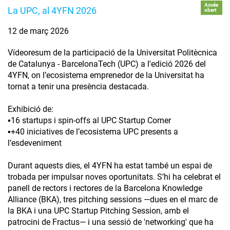
Accés
La UPC, al 4YFN 2026
obert
12 de març 2026
Vídeoresum de la participació de la Universitat Politècnica
de Catalunya - BarcelonaTech (UPC) a l'edició 2026 del
4YFN, on l’ecosistema emprenedor de la Universitat ha
tornat a tenir una presència destacada.
Exhibició de:
▪️16 startups i spin-offs al UPC Startup Corner
▪️+40 iniciatives de l’ecosistema UPC presents a
l’esdeveniment
Durant aquests dies, el 4YFN ha estat també un espai de
trobada per impulsar noves oportunitats. S’hi ha celebrat el
panell de rectors i rectores de la Barcelona Knowledge
Alliance (BKA), tres pitching sessions —dues en el marc de
la BKA i una UPC Startup Pitching Session, amb el
patrocini de Fractus— i una sessió de 'networking' que ha