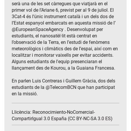
serà una de les set càrregues que viatjarà en el
primer vol de l’Ariane 6, previst per al 9 de juliol. El
3Cat-4 és l’únic instrument català i un dels dos de
l’Estat espanyol embarcats en aquesta missió de l’
@EuropeanSpaceAgency . Desenvolupat per
estudiants, el nanosatèl·lit està centrat en
l’observació de la Terra, en l’estudi de fenòmens
meteorològics i climàtics des de l’espai, així com en
localitzar i monitorar vaixells per evitar accidents.
Alguns estudiants de l'equip presenciaran el
llançament des de Kourou, a la Guaiana Francesa.
En parlen Luis Contreras i Guillem Gràcia, dos dels
estudiants de la @TelecomBCN que han participat
en la missió.
Llicència: Reconocimiento-NoComercial-
CompartirIgual 3.0 España (CC BY-NC-SA 3.0 ES)