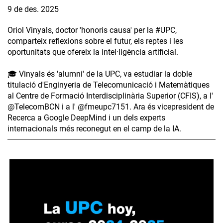
9 de des. 2025
Oriol Vinyals, doctor 'honoris causa' per la #UPC,
comparteix reflexions sobre el futur, els reptes i les
oportunitats que ofereix la intel·ligència artificial.
🎓 Vinyals és 'alumni' de la UPC, va estudiar la doble
titulació d'Enginyeria de Telecomunicació i Matemàtiques
al Centre de Formació Interdisciplinària Superior (CFIS), a l'
‪@TelecomBCN‬ i a l' ‪@fmeupc7151‬. Ara és vicepresident de
Recerca a Google DeepMind i un dels experts
internacionals més reconegut en el camp de la IA.