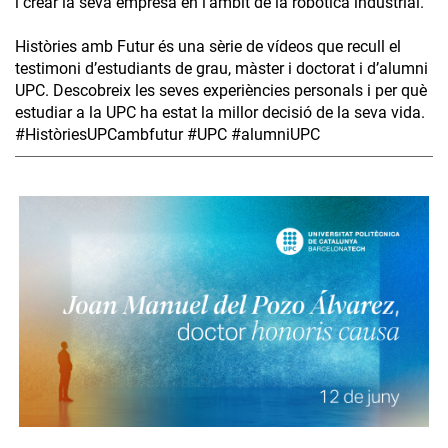
i crear la seva empresa en l’àmbit de la robòtica industrial.
Històries amb Futur és una sèrie de vídeos que recull el
testimoni d’estudiants de grau, màster i doctorat i d’alumni
UPC. Descobreix les seves experiències personals i per què
estudiar a la UPC ha estat la millor decisió de la seva vida.
#HistòriesUPCambfutur #UPC #alumniUPC