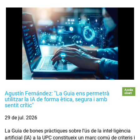
Accés
Agustín Fernández: "La Guia ens permetrà
obert
utilitzar la IA de forma ètica, segura i amb
sentit crític"
29 de jul. 2026
La Guia de bones pràctiques sobre l’ús de la intel·ligència
artificial (IA) a la UPC constitueix un marc comú de criteris i