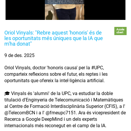
Accés
Oriol Vinyals: "Rebre aquest 'honoris' és de
obert
les oportunitats més úniques que la IA que
m'ha donat"
9 de des. 2025
Oriol Vinyals, doctor 'honoris causa' per la #UPC,
comparteix reflexions sobre el futur, els reptes i les
oportunitats que ofereix la intel·ligència artificial.
🎓 Vinyals és 'alumni' de la UPC, va estudiar la doble
titulació d'Enginyeria de Telecomunicació i Matemàtiques
al Centre de Formació Interdisciplinària Superior (CFIS), a l'
‪@TelecomBCN‬ i a l' ‪@fmeupc7151‬. Ara és vicepresident de
Recerca a Google DeepMind i un dels experts
internacionals més reconegut en el camp de la IA.