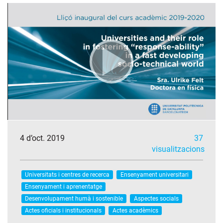
4 d’oct. 2019
37
visualitzacions
Universitats i centres de recerca
Ensenyament universitari
Ensenyament i aprenentatge
Desenvolupament humà i sostenible
Aspectes socials
Actes oficials i institucionals
Actes acadèmics