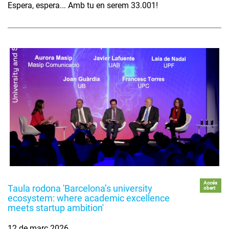
Espera, espera... Amb tu en serem 33.001!
Accés
Taula rodona 'Barcelona’s university
obert
ecosystem: where academic excellence
meets startup ambition'
12 de març 2026