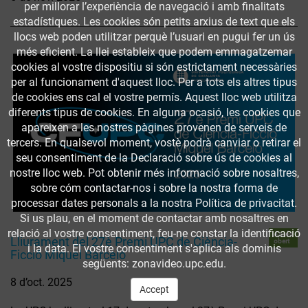
per millorar l’experiència de navegació i amb finalitats
estadístiques. Les cookies són petits arxius de text que els
llocs web poden utilitzar perquè l’usuari en pugui fer un ús
més eficient. La llei estableix que podem emmagatzemar
cookies al vostre dispositiu si són estrictament necessàries
per al funcionament d'aquest lloc. Per a tots els altres tipus
de cookies ens cal el vostre permís. Aquest lloc web utilitza
diferents tipus de cookies. En alguna ocasió, les cookies que
apareixen a les nostres pàgines provenen de serveis de
tercers. En qualsevol moment, vostè podrà canviar o retirar el
seu consentiment de la Declaració sobre ús de cookies al
nostre lloc web. Pot obtenir més informació sobre nosaltres,
sobre cóm contactar-nos i sobre la nostra forma de
processar dates personals a la nostra Política de privacitat.
Si us plau, en el moment de contactar amb nosaltres en
relació al vostre consentiment, feu-ne constar la identificació
Accés
Lliurament del 27è Premi UPC de Ciència-
obert
i la data. El vostre consentiment s'aplica als dominis
Ficció Miquel Barceló
següents: zonavideo.upc.edu.
8 d’oct. 2025
Accept