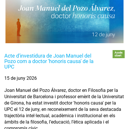
Accés
Acte d'investidura de Joan Manuel del
obert
Pozo com a doctor 'honoris causa' de la
UPC
15 de juny 2026
Joan Manuel del Pozo Álvarez, doctor en Filosofia per la
Universitat de Barcelona i professor emèrit de la Universitat
de Girona, ha estat investit doctor 'honoris causa' per la
UPC el 12 de juny, en reconeixement de la seva destacada
trajectòria intel·lectual, acadèmica i institucional en els
àmbits de la filosofia, l’educació, l’ètica aplicada i el
compromís cívic.