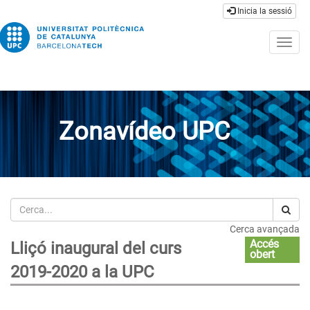
Inicia la sessió
Togg
navig
Zonavídeo UPC
Cerca
Cerca avançada
Accés
Lliçó inaugural del curs
obert
2019-2020 a la UPC