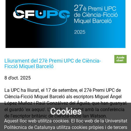
Accés
Lliurament del 27è Premi UPC de Ciència-
obert
Ficció Miquel Barceló
8 d’oct. 2025
La UPC ha lliurat, el 17 de setembre, el 27è Premi UPC de
Ciència-Ficció Miquel Barceló als escriptors Miguel Ángel
López Muñoz i Raúl Gonzálvez del Águila, que han guanyat
Cookies
el guardó 'ex aequo'. L’acte ha comptat amb la conferència
de l'escriptor britànic de ciència-ficció Ian Watson.
Aquest lloc web utilitza cookies. El lloc web de la Universitat
Politècnica de Catalunya utilitza cookies pròpies i de tercers