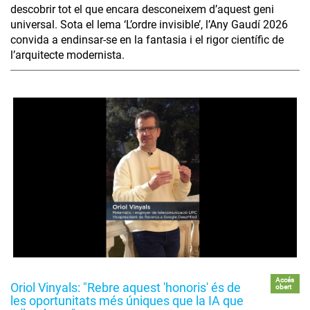
descobrir tot el que encara desconeixem d’aquest geni
universal. Sota el lema ‘L’ordre invisible’, l’Any Gaudí 2026
convida a endinsar-se en la fantasia i el rigor científic de
l’arquitecte modernista.
Accés
Oriol Vinyals: "Rebre aquest 'honoris' és de
obert
les oportunitats més úniques que la IA que