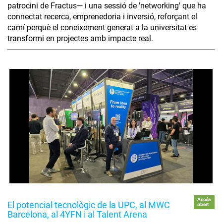
patrocini de Fractus— i una sessió de 'networking' que ha
connectat recerca, emprenedoria i inversió, reforçant el
camí perquè el coneixement generat a la universitat es
transformi en projectes amb impacte real.
Accés
El potencial tecnològic de la UPC, al MWC
obert
Barcelona, al 4YFN i al Talent Arena