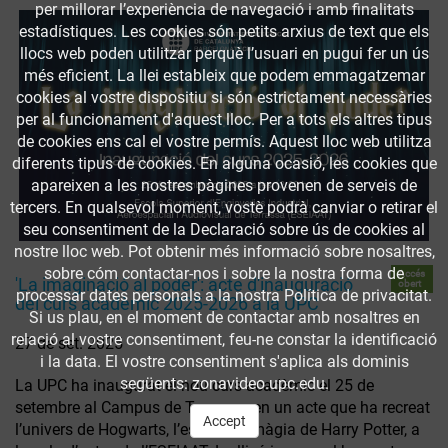
per millorar l’experiència de navegació i amb finalitats
estadístiques. Les cookies són petits arxius de text que els
llocs web poden utilitzar perquè l’usuari en pugui fer un ús
més eficient. La llei estableix que podem emmagatzemar
cookies al vostre dispositiu si són estrictament necessàries
per al funcionament d'aquest lloc. Per a tots els altres tipus
de cookies ens cal el vostre permís. Aquest lloc web utilitza
diferents tipus de cookies. En alguna ocasió, les cookies que
apareixen a les nostres pàgines provenen de serveis de
tercers. En qualsevol moment, vostè podrà canviar o retirar el
seu consentiment de la Declaració sobre ús de cookies al
nostre lloc web. Pot obtenir més informació sobre nosaltres,
sobre cóm contactar-nos i sobre la nostra forma de
Accés
'La imaginació al poder': acte d'inauguració
obert
processar dates personals a la nostra Política de privacitat.
del curs acadèmic 2025-2026 a la UPC
Si us plau, en el moment de contactar amb nosaltres en
relació al vostre consentiment, feu-ne constar la identificació
27 de set. 2025
i la data. El vostre consentiment s'aplica als dominis
següents: zonavideo.upc.edu.
La UPC ha inaugurat el nou curs acadèmic el 25 de
setembre al Campus de Terrassa, en un acte que ha recreat
Accept
l’univers de Hogwarts, l’escola de màgia de Harry Potter, a