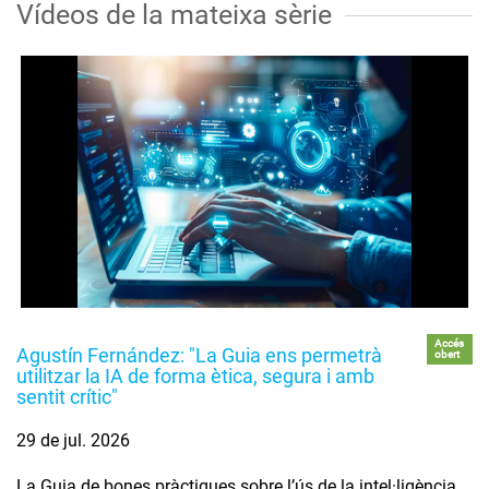
Vídeos de la mateixa sèrie
Accés
Agustín Fernández: "La Guia ens permetrà
obert
utilitzar la IA de forma ètica, segura i amb
sentit crític"
29 de jul. 2026
La Guia de bones pràctiques sobre l’ús de la intel·ligència