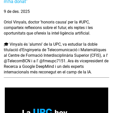
m'ha donat"
9 de des. 2025
Oriol Vinyals, doctor 'honoris causa' per la #UPC,
comparteix reflexions sobre el futur, els reptes i les
oportunitats que ofereix la intel·ligència artificial.
🎓 Vinyals és 'alumni' de la UPC, va estudiar la doble
titulació d'Enginyeria de Telecomunicació i Matemàtiques
al Centre de Formació Interdisciplinària Superior (CFIS), a l'
‪@TelecomBCN‬ i a l' ‪@fmeupc7151‬. Ara és vicepresident de
Recerca a Google DeepMind i un dels experts
internacionals més reconegut en el camp de la IA.