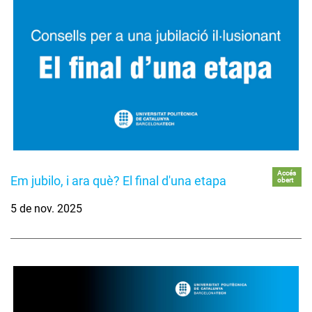
Accés
Em jubilo, i ara què? El final d'una etapa
obert
5 de nov. 2025