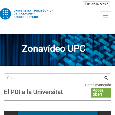
Inicia la sessió
Togg
navig
Zonavídeo UPC
Cerca
Cerca avançada
Accés
El PDI a la Universitat
obert