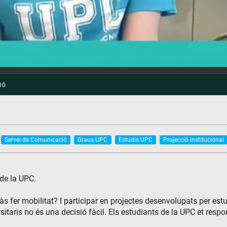
Servei de Comunicació
Graus UPC
Estudis UPC
Projecció institucional
 de la UPC.
ràs fer mobilitat? I participar en projectes desenvolupats per es
sitaris no és una decisió fàcil. Els estudiants de la UPC et respo