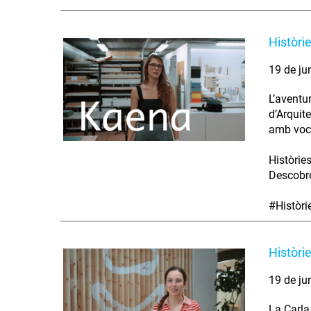
Històri
19 de ju
L’aventu
d’Arquit
amb voca
Històrie
Descobre
#Històr
Històri
19 de ju
La Carla