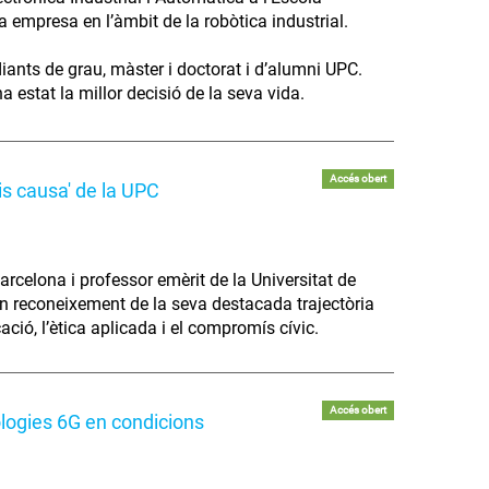
va empresa en l’àmbit de la robòtica industrial.
diants de grau, màster i doctorat i d’alumni UPC.
 estat la millor decisió de la seva vida.
Accés obert
is causa' de la UPC
arcelona i professor emèrit de la Universitat de
 en reconeixement de la seva destacada trajectòria
cació, l’ètica aplicada i el compromís cívic.
Accés obert
ologies 6G en condicions