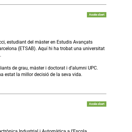
Accés obert
ci, estudiant del màster en Estudis Avançats
arcelona (ETSAB). Aquí hi ha trobat una universitat
.
diants de grau, màster i doctorat i d’alumni UPC.
 estat la millor decisió de la seva vida.
Accés obert
trònica Industrial i Automàtica a l’Escola