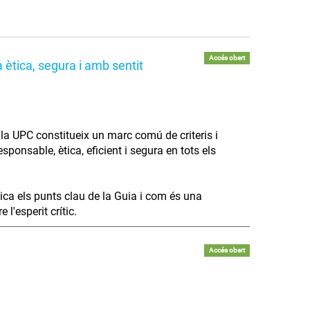
Accés obert
 ètica, segura i amb sentit
 a la UPC constitueix un marc comú de criteris i
ponsable, ètica, eficient i segura en tots els
lica els punts clau de la Guia i com és una
l'esperit crític.
Accés obert