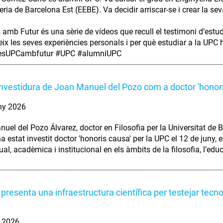
eria de Barcelona Est (EEBE). Va decidir arriscar-se i crear la se
s amb Futur és una sèrie de vídeos que recull el testimoni d’estu
ix les seves experiències personals i per què estudiar a la UPC ha
iesUPCambfutur #UPC #alumniUPC
investidura de Joan Manuel del Pozo com a doctor 'honor
ny 2026
uel del Pozo Álvarez, doctor en Filosofia per la Universitat de B
ha estat investit doctor 'honoris causa' per la UPC el 12 de juny,
tual, acadèmica i institucional en els àmbits de la filosofia, l’edu
presenta una infraestructura científica per testejar tecn
. 2026