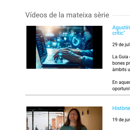
Vídeos de la mateixa sèrie
Agustín
crític"
29 de ju
La Guia d
bones pr
àmbits u
En aques
oportunit
Històri
19 de ju