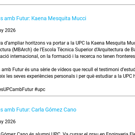
es amb Futur: Kaena Mesquita Mucci
ny 2026
ra d’ampliar horitzons va portar a la UPC la Kaena Mesquita Muc
ectura (MBArch) de l’Escola Tècnica Superior d’Arquitectura de B
ció internacional, on la formació i la recerca no tenen fronteres
s amb Futur és una sèrie de vídeos que recull el testimoni d’estu
ix les seves experiències personals i per què estudiar a la UPC ha
iesUPCambFutur #upc
es amb Futur: Carla Gómez Cano
ny 2026
 Gómez Cano és alumni UPC. Va cursar el grau en Enginyeria Elec