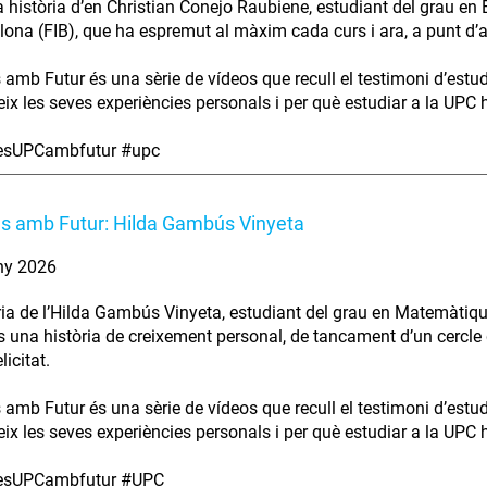
a història d’en Christian Conejo Raubiene, estudiant del grau en 
lona (FIB), que ha espremut al màxim cada curs i ara, a punt d’aca
s amb Futur és una sèrie de vídeos que recull el testimoni d’estu
ix les seves experiències personals i per què estudiar a la UPC ha
iesUPCambfutur #upc
es amb Futur: Hilda Gambús Vinyeta
ny 2026
ria de l’Hilda Gambús Vinyeta, estudiant del grau en Matemàtiqu
s una història de creixement personal, de tancament d’un cercle 
licitat.
s amb Futur és una sèrie de vídeos que recull el testimoni d’estu
ix les seves experiències personals i per què estudiar a la UPC ha
iesUPCambfutur #UPC