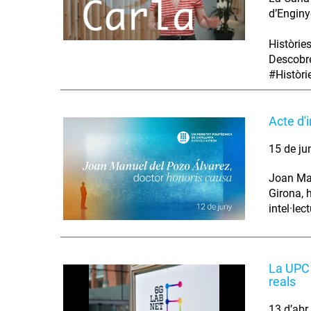
d’Enginy
Històrie
Descobre
#Històr
Acte d'
15 de ju
Joan Man
Girona, 
intel·lec
La UPC 
reals
13 d’abr