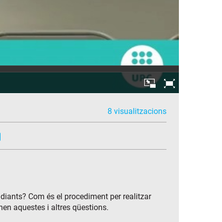
8 visualitzacions
tudiants? Com és el procediment per realitzar
nen aquestes i altres qüestions.