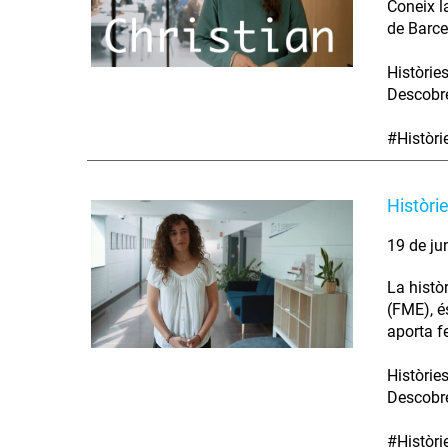
Coneix l
de Barce
Històrie
Descobre
#Històr
Històri
19 de ju
La histò
(FME), é
aporta fe
Històrie
Descobre
#Històr