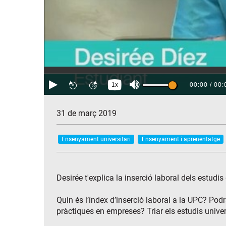
31 de març 2019
Ensenyament universitari
Ensenyament i aprenentatge
Desirée t'explica la inserció laboral dels estudis
Quin és l’índex d’inserció laboral a la UPC? Pod
pràctiques en empreses? Triar els estudis univer