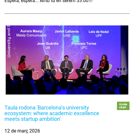
Espera, espera... Amb tu en serem 33.001!
Accés
Taula rodona 'Barcelona’s university
obert
ecosystem: where academic excellence
meets startup ambition'
12 de març 2026