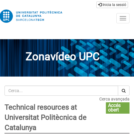
Inicia la sessió
Togg
navig
Zonavídeo UPC
Cerca
Cerca avançada
Accés
Technical resources at
obert
Universitat Politècnica de
Catalunya