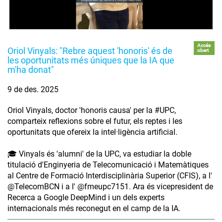
Accés
Oriol Vinyals: "Rebre aquest 'honoris' és de
obert
les oportunitats més úniques que la IA que
m'ha donat"
9 de des. 2025
Oriol Vinyals, doctor 'honoris causa' per la #UPC,
comparteix reflexions sobre el futur, els reptes i les
oportunitats que ofereix la intel·ligència artificial.
🎓 Vinyals és 'alumni' de la UPC, va estudiar la doble
titulació d'Enginyeria de Telecomunicació i Matemàtiques
al Centre de Formació Interdisciplinària Superior (CFIS), a l'
‪@TelecomBCN‬ i a l' ‪@fmeupc7151‬. Ara és vicepresident de
Recerca a Google DeepMind i un dels experts
internacionals més reconegut en el camp de la IA.