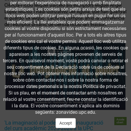
per millorar l’experiència de navegació i amb finalitats
Ciència-Ficció Miquel Barceló als escriptors Miguel Ángel
estadístiques. Les cookies són petits arxius de text que els
López Muñoz i Raúl Gonzálvez del Águila, que han guanyat
llocs web poden utilitzar perquè l’usuari en pugui fer un ús
el guardó 'ex aequo'. L’acte ha comptat amb la conferència
més eficient. La llei estableix que podem emmagatzemar
de l'escriptor britànic de ciència-ficció Ian Watson.
cookies al vostre dispositiu si són estrictament necessàries
per al funcionament d'aquest lloc. Per a tots els altres tipus
de cookies ens cal el vostre permís. Aquest lloc web utilitza
diferents tipus de cookies. En alguna ocasió, les cookies que
apareixen a les nostres pàgines provenen de serveis de
tercers. En qualsevol moment, vostè podrà canviar o retirar el
seu consentiment de la Declaració sobre ús de cookies al
nostre lloc web. Pot obtenir més informació sobre nosaltres,
sobre cóm contactar-nos i sobre la nostra forma de
processar dates personals a la nostra Política de privacitat.
Si us plau, en el moment de contactar amb nosaltres en
relació al vostre consentiment, feu-ne constar la identificació
i la data. El vostre consentiment s'aplica als dominis
següents: zonavideo.upc.edu.
Accés
'La imaginació al poder': acte d'inauguració
obert
Accept
del curs acadèmic 2025-2026 a la UPC