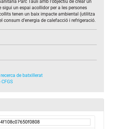
Sanitària Parc Taulí amb l'objectiu de crear un
 sigui un espai acollidor per a les persones
collits tenen un baix impacte ambiental (utilitza
 el consum d’energia de calefacció i refrigeració.
recerca de batxillerat
de CFGS