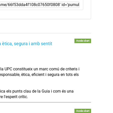
Accés obert
 ètica, segura i amb sentit
 a la UPC constitueix un marc comú de criteris i
ponsable, ètica, eficient i segura en tots els
lica els punts clau de la Guia i com és una
l'esperit crític.
Accés obert