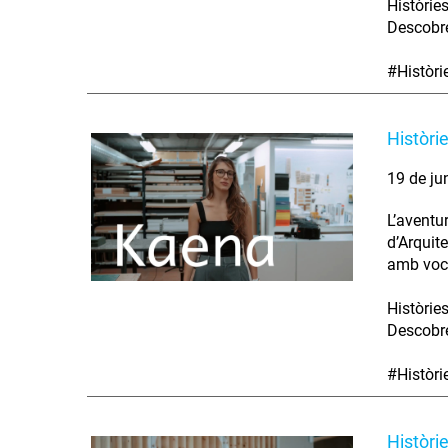
Històrie
Descobre
#Històr
Històri
19 de ju
L’aventu
d’Arquit
amb voca
Històrie
Descobre
#Històr
Històri