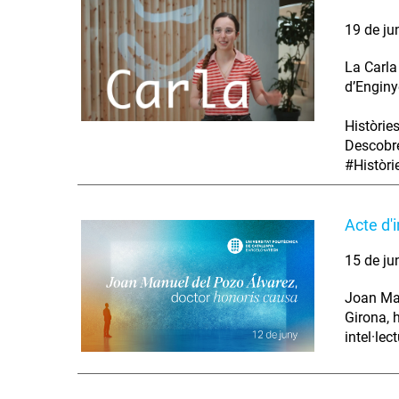
19 de ju
La Carla
d’Enginy
Històrie
Descobre
#Històr
Acte d'
15 de ju
Joan Man
Girona, 
intel·lec