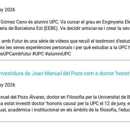
ny 2026
 Gómez Cano és alumni UPC. Va cursar el grau en Enginyeria Elec
eria de Barcelona Est (EEBE). Va decidir arriscar-se i crear la se
s amb Futur és una sèrie de vídeos que recull el testimoni d’estu
ix les seves experiències personals i per què estudiar a la UPC ha
iesUPCambfutur #UPC #alumniUPC
investidura de Joan Manuel del Pozo com a doctor 'honor
ny 2026
uel del Pozo Álvarez, doctor en Filosofia per la Universitat de B
ha estat investit doctor 'honoris causa' per la UPC el 12 de juny,
tual, acadèmica i institucional en els àmbits de la filosofia, l’edu