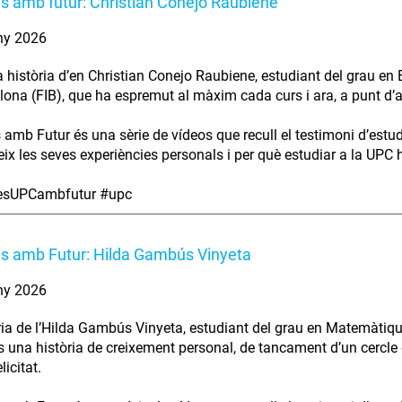
es amb futur: Christian Conejo Raubiene
ny 2026
a història d’en Christian Conejo Raubiene, estudiant del grau en 
lona (FIB), que ha espremut al màxim cada curs i ara, a punt d’aca
s amb Futur és una sèrie de vídeos que recull el testimoni d’estu
ix les seves experiències personals i per què estudiar a la UPC ha
iesUPCambfutur #upc
es amb Futur: Hilda Gambús Vinyeta
ny 2026
ria de l’Hilda Gambús Vinyeta, estudiant del grau en Matemàtiqu
s una història de creixement personal, de tancament d’un cercle 
licitat.