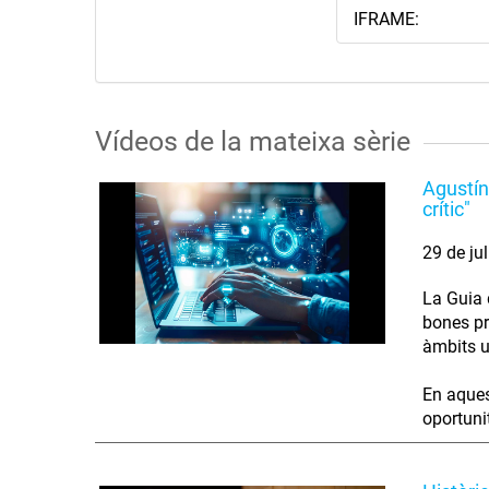
IFRAME:
Vídeos de la mateixa sèrie
Agustín
crític"
29 de ju
La Guia d
bones pr
àmbits u
En aques
oportunit