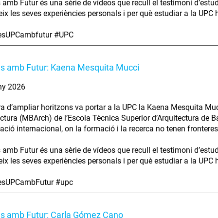
s amb Futur és una sèrie de vídeos que recull el testimoni d’estu
ix les seves experiències personals i per què estudiar a la UPC ha
iesUPCambfutur #UPC
es amb Futur: Kaena Mesquita Mucci
ny 2026
ra d’ampliar horitzons va portar a la UPC la Kaena Mesquita Muc
ectura (MBArch) de l’Escola Tècnica Superior d’Arquitectura de B
ció internacional, on la formació i la recerca no tenen fronteres
s amb Futur és una sèrie de vídeos que recull el testimoni d’estu
ix les seves experiències personals i per què estudiar a la UPC ha
iesUPCambFutur #upc
es amb Futur: Carla Gómez Cano