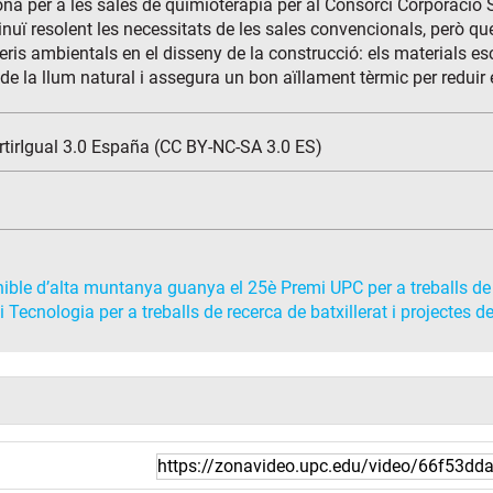
 zona per a les sales de quimioteràpia per al Consorci Corporació 
nuï resolent les necessitats de les sales convencionals, però que
eris ambientals en el disseny de la construcció: els materials es
ús de la llum natural i assegura un bon aïllament tèrmic per reduir
tirIgual 3.0 España (CC BY-NC-SA 3.0 ES)
ible d’alta muntanya guanya el 25è Premi UPC per a treballs de 
 Tecnologia per a treballs de recerca de batxillerat i projectes 