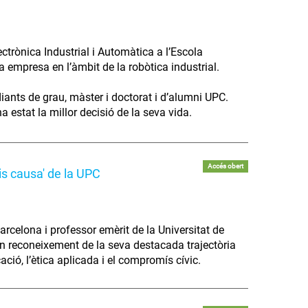
trònica Industrial i Automàtica a l’Escola
va empresa en l’àmbit de la robòtica industrial.
diants de grau, màster i doctorat i d’alumni UPC.
 estat la millor decisió de la seva vida.
Accés obert
is causa' de la UPC
arcelona i professor emèrit de la Universitat de
 en reconeixement de la seva destacada trajectòria
cació, l’ètica aplicada i el compromís cívic.