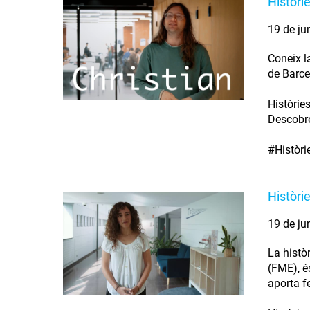
Històri
19 de ju
Coneix l
de Barce
Històrie
Descobre
#Històr
Històri
19 de ju
La histò
(FME), é
aporta fe