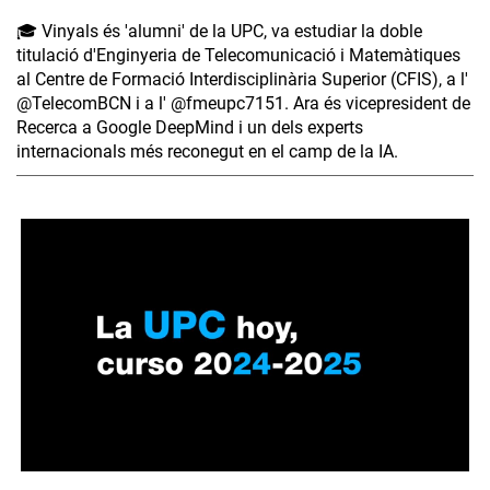
🎓 Vinyals és 'alumni' de la UPC, va estudiar la doble
titulació d'Enginyeria de Telecomunicació i Matemàtiques
al Centre de Formació Interdisciplinària Superior (CFIS), a l'
‪@TelecomBCN‬ i a l' ‪@fmeupc7151‬. Ara és vicepresident de
Recerca a Google DeepMind i un dels experts
internacionals més reconegut en el camp de la IA.