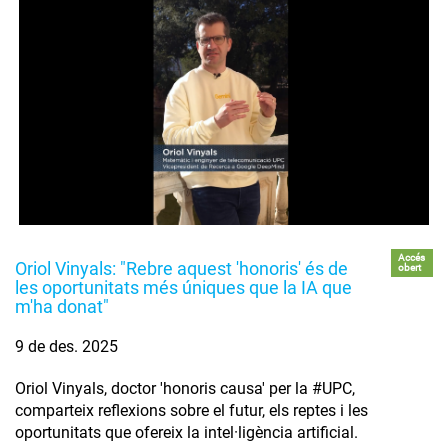
Accés
Oriol Vinyals: "Rebre aquest 'honoris' és de
obert
les oportunitats més úniques que la IA que
m'ha donat"
9 de des. 2025
Oriol Vinyals, doctor 'honoris causa' per la #UPC,
comparteix reflexions sobre el futur, els reptes i les
oportunitats que ofereix la intel·ligència artificial.