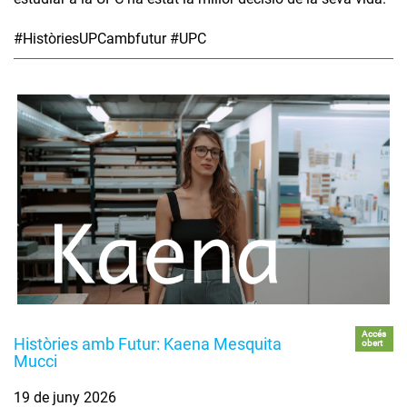
#HistòriesUPCambfutur #UPC
Accés
Històries amb Futur: Kaena Mesquita
obert
Mucci
19 de juny 2026