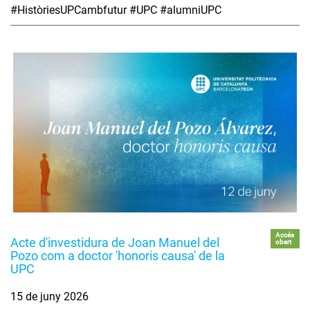
#HistòriesUPCambfutur #UPC #alumniUPC
Accés
Acte d'investidura de Joan Manuel del
obert
Pozo com a doctor 'honoris causa' de la
UPC
15 de juny 2026