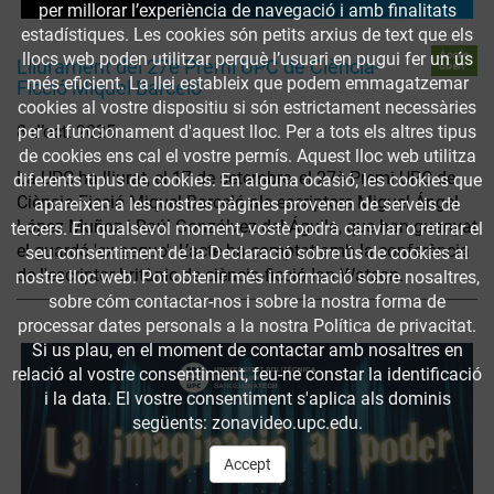
per millorar l’experiència de navegació i amb finalitats
estadístiques. Les cookies són petits arxius de text que els
Accés
llocs web poden utilitzar perquè l’usuari en pugui fer un ús
Lliurament del 27è Premi UPC de Ciència-
obert
més eficient. La llei estableix que podem emmagatzemar
Ficció Miquel Barceló
cookies al vostre dispositiu si són estrictament necessàries
per al funcionament d'aquest lloc. Per a tots els altres tipus
8 d’oct. 2025
de cookies ens cal el vostre permís. Aquest lloc web utilitza
La UPC ha lliurat, el 17 de setembre, el 27è Premi UPC de
diferents tipus de cookies. En alguna ocasió, les cookies que
Ciència-Ficció Miquel Barceló als escriptors Miguel Ángel
apareixen a les nostres pàgines provenen de serveis de
López Muñoz i Raúl Gonzálvez del Águila, que han guanyat
tercers. En qualsevol moment, vostè podrà canviar o retirar el
el guardó 'ex aequo'. L’acte ha comptat amb la conferència
seu consentiment de la Declaració sobre ús de cookies al
de l'escriptor britànic de ciència-ficció Ian Watson.
nostre lloc web. Pot obtenir més informació sobre nosaltres,
sobre cóm contactar-nos i sobre la nostra forma de
processar dates personals a la nostra Política de privacitat.
Si us plau, en el moment de contactar amb nosaltres en
relació al vostre consentiment, feu-ne constar la identificació
i la data. El vostre consentiment s'aplica als dominis
següents: zonavideo.upc.edu.
Accept