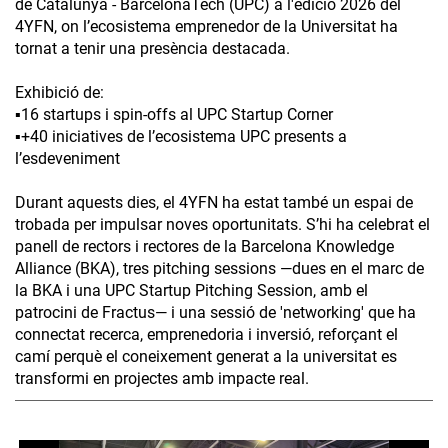
de Catalunya - BarcelonaTech (UPC) a l'edició 2026 del
4YFN, on l’ecosistema emprenedor de la Universitat ha
tornat a tenir una presència destacada.
Exhibició de:
▪️16 startups i spin-offs al UPC Startup Corner
▪️+40 iniciatives de l’ecosistema UPC presents a
l’esdeveniment
Durant aquests dies, el 4YFN ha estat també un espai de
trobada per impulsar noves oportunitats. S’hi ha celebrat el
panell de rectors i rectores de la Barcelona Knowledge
Alliance (BKA), tres pitching sessions —dues en el marc de
la BKA i una UPC Startup Pitching Session, amb el
patrocini de Fractus— i una sessió de 'networking' que ha
connectat recerca, emprenedoria i inversió, reforçant el
camí perquè el coneixement generat a la universitat es
transformi en projectes amb impacte real.