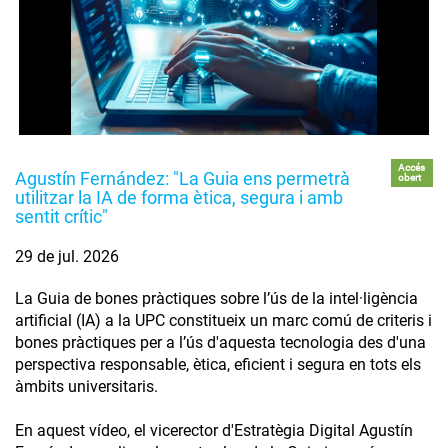
Accés
Agustín Fernández: "La Guia ens permetrà
obert
utilitzar la IA de forma ètica, segura i amb
sentit crític"
29 de jul. 2026
La Guia de bones pràctiques sobre l’ús de la intel·ligència
artificial (IA) a la UPC constitueix un marc comú de criteris i
bones pràctiques per a l’ús d'aquesta tecnologia des d'una
perspectiva responsable, ètica, eficient i segura en tots els
àmbits universitaris.
En aquest vídeo, el vicerector d'Estratègia Digital Agustín