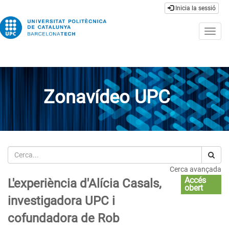
Inicia la sessió
Togg
navig
Zonavídeo UPC
Cerca
Cerca avançada
Accés
L'experiència d'Alícia Casals,
obert
investigadora UPC i
cofundadora de Rob