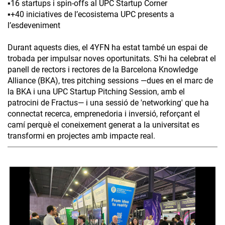
▪️16 startups i spin-offs al UPC Startup Corner
▪️+40 iniciatives de l’ecosistema UPC presents a
l’esdeveniment
Durant aquests dies, el 4YFN ha estat també un espai de
trobada per impulsar noves oportunitats. S’hi ha celebrat el
panell de rectors i rectores de la Barcelona Knowledge
Alliance (BKA), tres pitching sessions —dues en el marc de
la BKA i una UPC Startup Pitching Session, amb el
patrocini de Fractus— i una sessió de 'networking' que ha
connectat recerca, emprenedoria i inversió, reforçant el
camí perquè el coneixement generat a la universitat es
transformi en projectes amb impacte real.