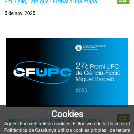
Em jubilo, i ara què? El final d'una etapa
obert
5 de nov. 2025
Cookies
Accés
Lliurament del 27è Premi UPC de Ciència-
obert
Aquest lloc web utilitza cookies. El lloc web de la Universitat
Ficció Miquel Barceló
Politècnica de Catalunya utilitza cookies pròpies i de tercers