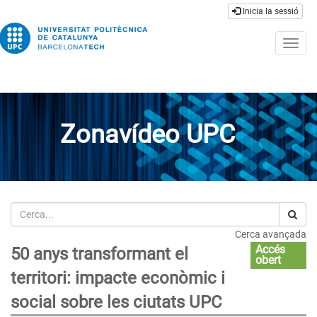
Inicia la sessió
Togg
navig
Zonavídeo UPC
Cerca
Cerca avançada
Accés
50 anys transformant el
obert
territori: impacte econòmic i
social sobre les ciutats UPC