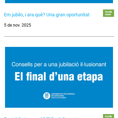
Accés
Em jubilo, i ara què? Una gran oportunitat
obert
5 de nov. 2025
Accés