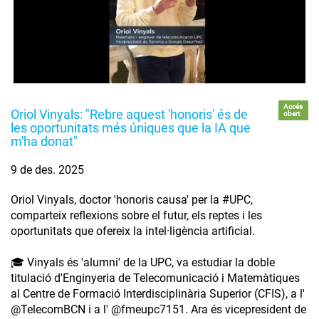
Accés
Oriol Vinyals: "Rebre aquest 'honoris' és de
obert
les oportunitats més úniques que la IA que
m'ha donat"
9 de des. 2025
Oriol Vinyals, doctor 'honoris causa' per la #UPC,
comparteix reflexions sobre el futur, els reptes i les
oportunitats que ofereix la intel·ligència artificial.
🎓 Vinyals és 'alumni' de la UPC, va estudiar la doble
titulació d'Enginyeria de Telecomunicació i Matemàtiques
al Centre de Formació Interdisciplinària Superior (CFIS), a l'
‪@TelecomBCN‬ i a l' ‪@fmeupc7151‬. Ara és vicepresident de