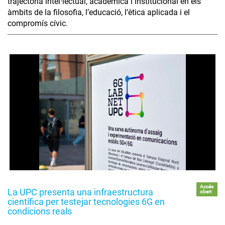
trajectòria intel·lectual, acadèmica i institucional en els
àmbits de la filosofia, l’educació, l’ètica aplicada i el
compromís cívic.
Accés
La UPC presenta una infraestructura
obert
científica per testejar tecnologies 6G en
condicions reals