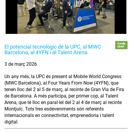
Accés
El potencial tecnològic de la UPC, al MWC
obert
Barcelona, al 4YFN i al Talent Arena
3 de març 2026
Un any més, la UPC és present al Mobile World Congress
(MWC Barcelona), al Four Years From Now (4YFN), que
tenen lloc del 2 al 5 de març, al recinte de Gran Via de Fira
de Barcelona. A més participa, per primer cop, al Talent
Arena, que té lloc en paral·lel del 2 al 4 de març al recinte
Montjuïc. Tots tres esdeveniments són referents
internacionals en connectivitat, emprenedoria i talent
digital.