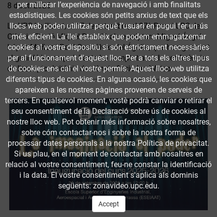
per millorar l’experiència de navegació i amb finalitats
8 d’oct. 2025
estadístiques. Les cookies són petits arxius de text que els
llocs web poden utilitzar perquè l’usuari en pugui fer un ús
La UPC ha lliurat, el 17 de setembre, el 27è Premi UPC de
més eficient. La llei estableix que podem emmagatzemar
Ciència-Ficció Miquel Barceló als escriptors Miguel Ángel
cookies al vostre dispositiu si són estrictament necessàries
López Muñoz i Raúl Gonzálvez del Águila, que han guanyat
per al funcionament d'aquest lloc. Per a tots els altres tipus
el guardó 'ex aequo'. L’acte ha comptat amb la conferència
de cookies ens cal el vostre permís. Aquest lloc web utilitza
de l'escriptor britànic de ciència-ficció Ian Watson.
diferents tipus de cookies. En alguna ocasió, les cookies que
apareixen a les nostres pàgines provenen de serveis de
tercers. En qualsevol moment, vostè podrà canviar o retirar el
seu consentiment de la Declaració sobre ús de cookies al
nostre lloc web. Pot obtenir més informació sobre nosaltres,
sobre cóm contactar-nos i sobre la nostra forma de
processar dates personals a la nostra Política de privacitat.
Si us plau, en el moment de contactar amb nosaltres en
relació al vostre consentiment, feu-ne constar la identificació
i la data. El vostre consentiment s'aplica als dominis
següents: zonavideo.upc.edu.
Accept