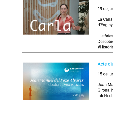
19 de ju
La Carla
d’Enginy
Històrie
Descobre
#Històr
Acte d'
15 de ju
Joan Man
Girona, 
intel·lec