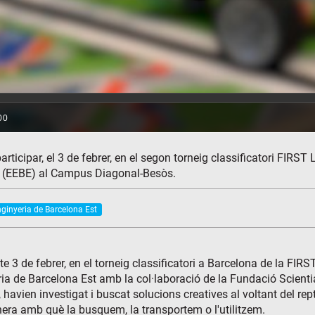
rticipar, el 3 de febrer, en el segon torneig classificatori FIRST
st (EEBE) al Campus Diagonal-Besòs.
nginyeria de Barcelona Est
bte 3 de febrer, en el torneig classificatori a Barcelona de la FI
ria de Barcelona Est amb la col·laboració de la Fundació Scientia
vien investigat i buscat solucions creatives al voltant del 
anera amb què la busquem, la transportem o l'utilitzem.