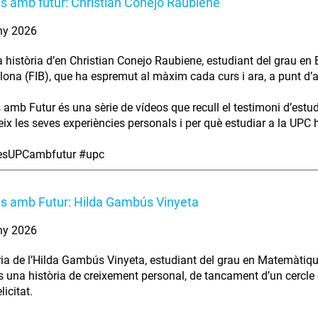
es amb futur: Christian Conejo Raubiene
ny 2026
a història d’en Christian Conejo Raubiene, estudiant del grau en 
lona (FIB), que ha espremut al màxim cada curs i ara, a punt d’aca
s amb Futur és una sèrie de vídeos que recull el testimoni d’estu
ix les seves experiències personals i per què estudiar a la UPC ha
iesUPCambfutur #upc
es amb Futur: Hilda Gambús Vinyeta
ny 2026
ria de l’Hilda Gambús Vinyeta, estudiant del grau en Matemàtiqu
s una història de creixement personal, de tancament d’un cercle 
licitat.