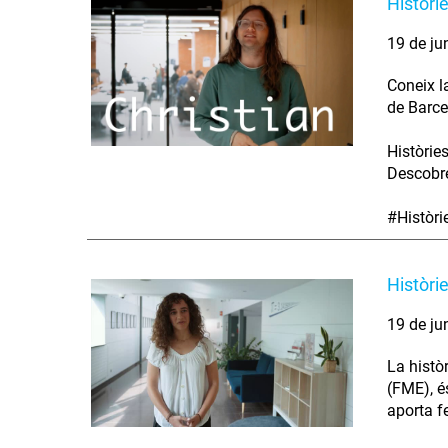
Històri
19 de ju
Coneix l
de Barce
Històrie
Descobre
#Històr
Històri
19 de ju
La histò
(FME), é
aporta fe