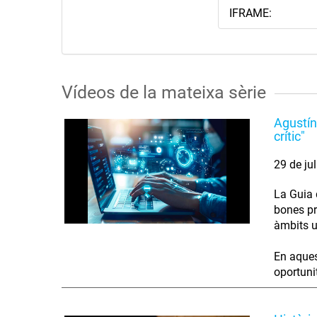
IFRAME:
Vídeos de la mateixa sèrie
Agustín
crític"
29 de ju
La Guia d
bones pr
àmbits u
En aques
oportunit