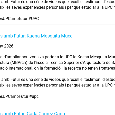
s amb Futur és una sèrie de vídeos que recull el testimoni d’estu
ix les seves experiències personals i per què estudiar a la UPC ha
iesUPCambfutur #UPC
es amb Futur: Kaena Mesquita Mucci
ny 2026
ra d’ampliar horitzons va portar a la UPC la Kaena Mesquita Muc
ectura (MBArch) de l’Escola Tècnica Superior d’Arquitectura de B
ció internacional, on la formació i la recerca no tenen fronteres
s amb Futur és una sèrie de vídeos que recull el testimoni d’estu
ix les seves experiències personals i per què estudiar a la UPC ha
iesUPCambFutur #upc
es amb Futur: Carla Gómez Cano