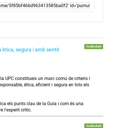
Accés obert
 ètica, segura i amb sentit
 a la UPC constitueix un marc comú de criteris i
ponsable, ètica, eficient i segura en tots els
lica els punts clau de la Guia i com és una
l'esperit crític.
Accés obert