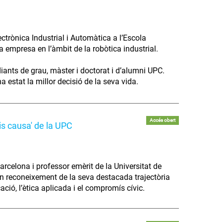
trònica Industrial i Automàtica a l’Escola
va empresa en l’àmbit de la robòtica industrial.
diants de grau, màster i doctorat i d’alumni UPC.
 estat la millor decisió de la seva vida.
Accés obert
is causa' de la UPC
arcelona i professor emèrit de la Universitat de
 en reconeixement de la seva destacada trajectòria
cació, l’ètica aplicada i el compromís cívic.