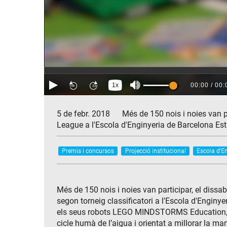
5 de febr. 2018
Més de 150 nois i noies van pa
League a l'Escola d'Enginyeria de Barcelona E
Premis i concursos
Projecció institucional
Escola d'E
Més de 150 nois i noies van participar, el dissa
segon torneig classificatori a l'Escola d'Enginye
els seus robots LEGO MINDSTORMS Education, ha
cicle humà de l’aigua i orientat a millorar la m