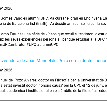
ny 2026
 Gómez Cano és alumni UPC. Va cursar el grau en Enginyeria Elec
eria de Barcelona Est (EEBE). Va decidir arriscar-se i crear la se
s amb Futur és una sèrie de vídeos que recull el testimoni d’estu
ix les seves experiències personals i per què estudiar a la UPC ha
iesUPCambfutur #UPC #alumniUPC
investidura de Joan Manuel del Pozo com a doctor 'honor
ny 2026
uel del Pozo Álvarez, doctor en Filosofia per la Universitat de B
ha estat investit doctor 'honoris causa' per la UPC el 12 de juny,
tual, acadèmica i institucional en els àmbits de la filosofia, l’edu