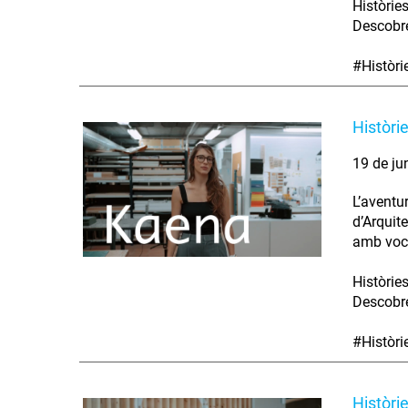
Històrie
Descobre
#Històr
Històri
19 de ju
L’aventu
d’Arquit
amb voca
Històrie
Descobre
#Històr
Històri