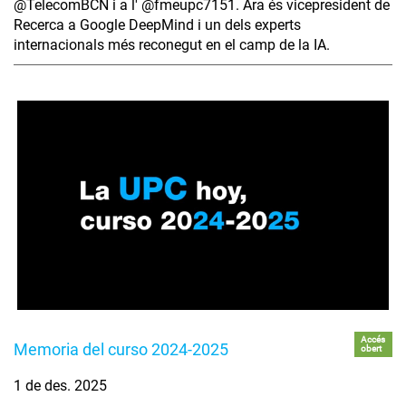
‪@TelecomBCN‬ i a l' ‪@fmeupc7151‬. Ara és vicepresident de
Recerca a Google DeepMind i un dels experts
internacionals més reconegut en el camp de la IA.
Accés
Memoria del curso 2024-2025
obert
1 de des. 2025