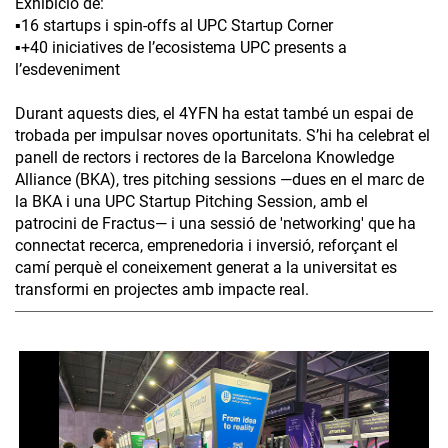
Exhibició de:
▪️16 startups i spin-offs al UPC Startup Corner
▪️+40 iniciatives de l’ecosistema UPC presents a
l’esdeveniment
Durant aquests dies, el 4YFN ha estat també un espai de
trobada per impulsar noves oportunitats. S’hi ha celebrat el
panell de rectors i rectores de la Barcelona Knowledge
Alliance (BKA), tres pitching sessions —dues en el marc de
la BKA i una UPC Startup Pitching Session, amb el
patrocini de Fractus— i una sessió de 'networking' que ha
connectat recerca, emprenedoria i inversió, reforçant el
camí perquè el coneixement generat a la universitat es
transformi en projectes amb impacte real.