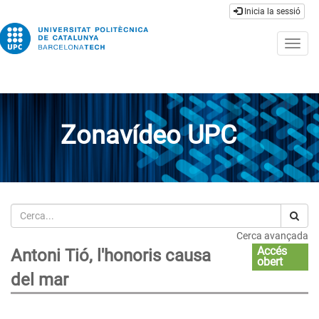
Inicia la sessió
Togg
navig
Zonavídeo UPC
Cerca
Cerca avançada
Accés
Antoni Tió, l'honoris causa
obert
del mar