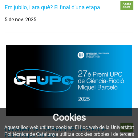
Accés
Em jubilo, i ara què? El final d'una etapa
obert
5 de nov. 2025
Cookies
Accés
Aquest lloc web utilitza cookies. El lloc web de la Universitat
Lliurament del 27è Premi UPC de Ciència-
obert
Politècnica de Catalunya utilitza cookies pròpies i de tercers
Ficció Miquel Barceló