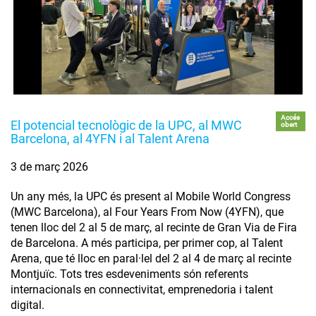
Accés
El potencial tecnològic de la UPC, al MWC
obert
Barcelona, al 4YFN i al Talent Arena
3 de març 2026
Un any més, la UPC és present al Mobile World Congress
(MWC Barcelona), al Four Years From Now (4YFN), que
tenen lloc del 2 al 5 de març, al recinte de Gran Via de Fira
de Barcelona. A més participa, per primer cop, al Talent
Arena, que té lloc en paral·lel del 2 al 4 de març al recinte
Montjuïc. Tots tres esdeveniments són referents
internacionals en connectivitat, emprenedoria i talent
digital.