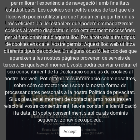
per millorar l’experiència de navegació i amb finalitats
8 d’oct. 2025
estadístiques. Les cookies són petits arxius de text que els
llocs web poden utilitzar perquè l’usuari en pugui fer un ús
La UPC ha lliurat, el 17 de setembre, el 27è Premi UPC de
més eficient. La llei estableix que podem emmagatzemar
Ciència-Ficció Miquel Barceló als escriptors Miguel Ángel
cookies al vostre dispositiu si són estrictament necessàries
López Muñoz i Raúl Gonzálvez del Águila, que han guanyat
per al funcionament d'aquest lloc. Per a tots els altres tipus
el guardó 'ex aequo'. L’acte ha comptat amb la conferència
de cookies ens cal el vostre permís. Aquest lloc web utilitza
de l'escriptor britànic de ciència-ficció Ian Watson.
diferents tipus de cookies. En alguna ocasió, les cookies que
apareixen a les nostres pàgines provenen de serveis de
tercers. En qualsevol moment, vostè podrà canviar o retirar el
seu consentiment de la Declaració sobre ús de cookies al
nostre lloc web. Pot obtenir més informació sobre nosaltres,
sobre cóm contactar-nos i sobre la nostra forma de
processar dates personals a la nostra Política de privacitat.
Si us plau, en el moment de contactar amb nosaltres en
relació al vostre consentiment, feu-ne constar la identificació
i la data. El vostre consentiment s'aplica als dominis
següents: zonavideo.upc.edu.
Accept