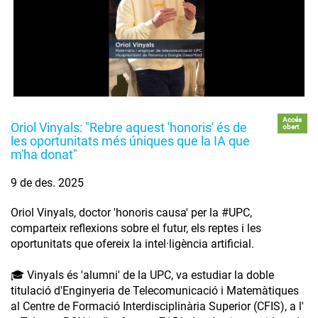
Accés
Oriol Vinyals: "Rebre aquest 'honoris' és de
obert
les oportunitats més úniques que la IA que
m'ha donat"
9 de des. 2025
Oriol Vinyals, doctor 'honoris causa' per la #UPC,
comparteix reflexions sobre el futur, els reptes i les
oportunitats que ofereix la intel·ligència artificial.
🎓 Vinyals és 'alumni' de la UPC, va estudiar la doble
titulació d'Enginyeria de Telecomunicació i Matemàtiques
al Centre de Formació Interdisciplinària Superior (CFIS), a l'