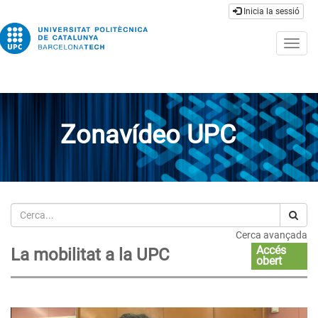
Inicia la sessió
Togg
navig
Zonavídeo UPC
Cerca
Cerca avançada
Accés
La mobilitat a la UPC
obert