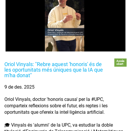
Accés
Oriol Vinyals: "Rebre aquest 'honoris' és de
obert
les oportunitats més úniques que la IA que
m'ha donat"
9 de des. 2025
Oriol Vinyals, doctor 'honoris causa' per la #UPC,
comparteix reflexions sobre el futur, els reptes i les
oportunitats que ofereix la intel·ligència artificial.
🎓 Vinyals és 'alumni' de la UPC, va estudiar la doble