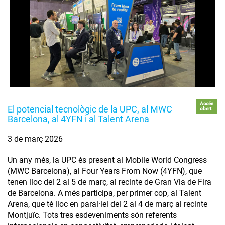
Accés
El potencial tecnològic de la UPC, al MWC
obert
Barcelona, al 4YFN i al Talent Arena
3 de març 2026
Un any més, la UPC és present al Mobile World Congress
(MWC Barcelona), al Four Years From Now (4YFN), que
tenen lloc del 2 al 5 de març, al recinte de Gran Via de Fira
de Barcelona. A més participa, per primer cop, al Talent
Arena, que té lloc en paral·lel del 2 al 4 de març al recinte
Montjuïc. Tots tres esdeveniments són referents