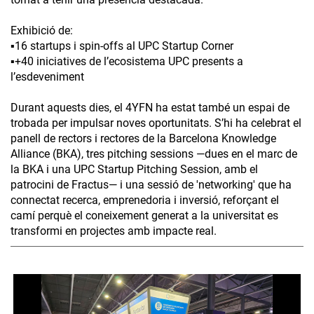
Exhibició de:
▪️16 startups i spin-offs al UPC Startup Corner
▪️+40 iniciatives de l’ecosistema UPC presents a
l’esdeveniment
Durant aquests dies, el 4YFN ha estat també un espai de
trobada per impulsar noves oportunitats. S’hi ha celebrat el
panell de rectors i rectores de la Barcelona Knowledge
Alliance (BKA), tres pitching sessions —dues en el marc de
la BKA i una UPC Startup Pitching Session, amb el
patrocini de Fractus— i una sessió de 'networking' que ha
connectat recerca, emprenedoria i inversió, reforçant el
camí perquè el coneixement generat a la universitat es
transformi en projectes amb impacte real.