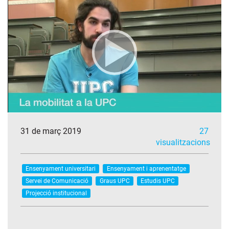
31 de març 2019
27
visualitzacions
Ensenyament universitari
Ensenyament i aprenentatge
Servei de Comunicació
Graus UPC
Estudis UPC
Projecció institucional