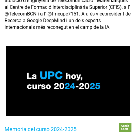
titulació d'Enginyeria de Telecomunicació i Matemàtiques
al Centre de Formació Interdisciplinària Superior (CFIS), a l'
‪@TelecomBCN‬ i a l' ‪@fmeupc7151‬. Ara és vicepresident de
Recerca a Google DeepMind i un dels experts
internacionals més reconegut en el camp de la IA.
Accés
Memoria del curso 2024-2025
obert