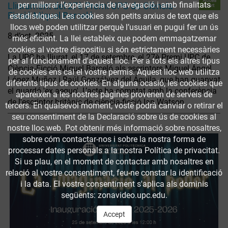
Accés
per millorar l’experiència de navegació i amb finalitats
Lliurament del 27è Premi UPC de Ciència-
obert
Ficció Miquel Barceló
estadístiques. Les cookies són petits arxius de text que els
llocs web poden utilitzar perquè l’usuari en pugui fer un ús
8 d’oct. 2025
més eficient. La llei estableix que podem emmagatzemar
cookies al vostre dispositiu si són estrictament necessàries
La UPC ha lliurat, el 17 de setembre, el 27è Premi UPC de
per al funcionament d'aquest lloc. Per a tots els altres tipus
Ciència-Ficció Miquel Barceló als escriptors Miguel Ángel
de cookies ens cal el vostre permís. Aquest lloc web utilitza
López Muñoz i Raúl Gonzálvez del Águila, que han guanyat
diferents tipus de cookies. En alguna ocasió, les cookies que
el guardó 'ex aequo'. L’acte ha comptat amb la conferència
apareixen a les nostres pàgines provenen de serveis de
de l'escriptor britànic de ciència-ficció Ian Watson.
tercers. En qualsevol moment, vostè podrà canviar o retirar el
seu consentiment de la Declaració sobre ús de cookies al
nostre lloc web. Pot obtenir més informació sobre nosaltres,
sobre cóm contactar-nos i sobre la nostra forma de
processar dates personals a la nostra Política de privacitat.
Si us plau, en el moment de contactar amb nosaltres en
relació al vostre consentiment, feu-ne constar la identificació
i la data. El vostre consentiment s'aplica als dominis
següents: zonavideo.upc.edu.
Accept