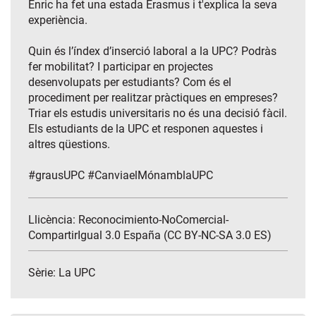
Enric ha fet una estada Erasmus i t'explica la seva
experiència.
Quin és l’índex d’inserció laboral a la UPC? Podràs
fer mobilitat? I participar en projectes
desenvolupats per estudiants? Com és el
procediment per realitzar pràctiques en empreses?
Triar els estudis universitaris no és una decisió fàcil.
Els estudiants de la UPC et responen aquestes i
altres qüestions.
#grausUPC #CanviaelMónamblaUPC
Llicència: Reconocimiento-NoComercial-
CompartirIgual 3.0 España (CC BY-NC-SA 3.0 ES)
Sèrie:
La UPC