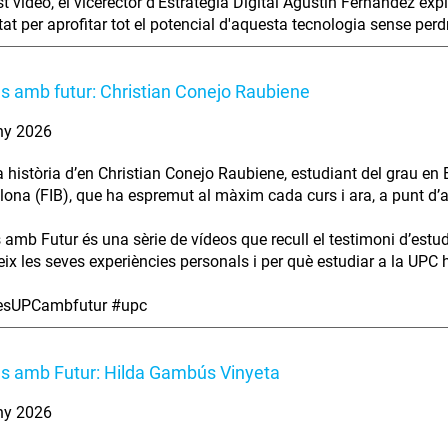
t vídeo, el vicerector d'Estratègia Digital Agustín Fernández exp
at per aprofitar tot el potencial d'aquesta tecnologia sense perdre 
es amb futur: Christian Conejo Raubiene
ny 2026
a història d’en Christian Conejo Raubiene, estudiant del grau en 
lona (FIB), que ha espremut al màxim cada curs i ara, a punt d’aca
s amb Futur és una sèrie de vídeos que recull el testimoni d’estu
ix les seves experiències personals i per què estudiar a la UPC ha
iesUPCambfutur #upc
es amb Futur: Hilda Gambús Vinyeta
ny 2026