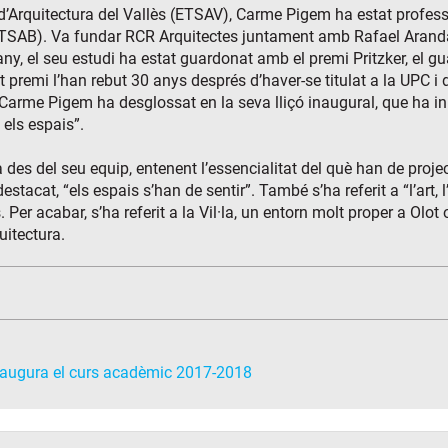
 d’Arquitectura del Vallès (ETSAV), Carme Pigem ha estat profes
ETSAB). Va fundar RCR Arquitectes juntament amb Rafael Aranda
ny, el seu estudi ha estat guardonat amb el premi Pritzker, el g
 premi l’han rebut 30 anys després d’haver-se titulat a la UPC i d’
Carme Pigem ha desglossat en la seva lliçó inaugural, que ha ini
els espais”.
des del seu equip, entenent l’essencialitat del què han de proje
acat, “els espais s’han de sentir”. També s’ha referit a “l’art, l
er acabar, s’ha referit a la Vil·la, un entorn molt proper a Olot o
quitectura.
naugura el curs acadèmic 2017-2018