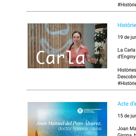
#Històr
Històri
19 de ju
La Carla
d’Enginy
Històrie
Descobre
#Històr
Acte d'
15 de ju
Joan Man
Girona, 