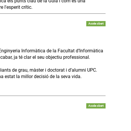
lica els punts clau de la Guia i com és una
l'esperit crític.
Accés obert
Enginyeria Informàtica de la Facultat d’Informàtica
bar, ja té clar el seu objectiu professional.
diants de grau, màster i doctorat i d’alumni UPC.
 estat la millor decisió de la seva vida.
Accés obert