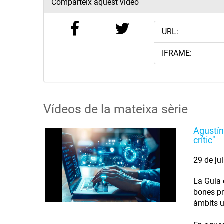
Comparteix aquest vídeo
URL:
IFRAME:
Vídeos de la mateixa sèrie
Agustín
crític"
29 de ju
La Guia d
bones pr
àmbits u