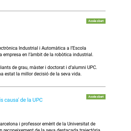
Accés obert
trònica Industrial i Automàtica a l’Escola
va empresa en l’àmbit de la robòtica industrial.
diants de grau, màster i doctorat i d’alumni UPC.
 estat la millor decisió de la seva vida.
Accés obert
is causa' de la UPC
arcelona i professor emèrit de la Universitat de
 en reconeixement de la seva destacada trajectòria