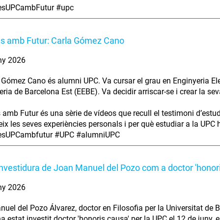
iesUPCambFutur #upc
es amb Futur: Carla Gómez Cano
ny 2026
 Gómez Cano és alumni UPC. Va cursar el grau en Enginyeria Elec
eria de Barcelona Est (EEBE). Va decidir arriscar-se i crear la se
s amb Futur és una sèrie de vídeos que recull el testimoni d’estu
ix les seves experiències personals i per què estudiar a la UPC ha
iesUPCambfutur #UPC #alumniUPC
investidura de Joan Manuel del Pozo com a doctor 'honor
ny 2026
uel del Pozo Álvarez, doctor en Filosofia per la Universitat de B
ha estat investit doctor 'honoris causa' per la UPC el 12 de juny,