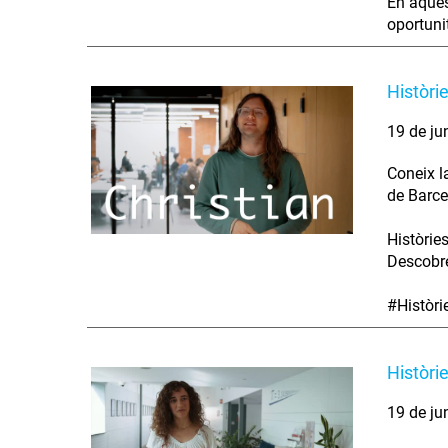
En aques
oportunit
Històri
19 de ju
Coneix l
de Barce
Històrie
Descobre
#Històr
Històri
19 de ju