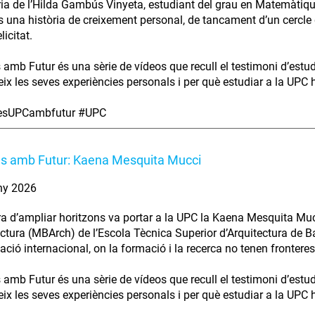
ria de l’Hilda Gambús Vinyeta, estudiant del grau en Matemàtiqu
s una història de creixement personal, de tancament d’un cercle 
licitat.
s amb Futur és una sèrie de vídeos que recull el testimoni d’estu
ix les seves experiències personals i per què estudiar a la UPC ha
iesUPCambfutur #UPC
es amb Futur: Kaena Mesquita Mucci
ny 2026
ra d’ampliar horitzons va portar a la UPC la Kaena Mesquita Muc
ectura (MBArch) de l’Escola Tècnica Superior d’Arquitectura de B
ció internacional, on la formació i la recerca no tenen fronteres
s amb Futur és una sèrie de vídeos que recull el testimoni d’estu
ix les seves experiències personals i per què estudiar a la UPC ha