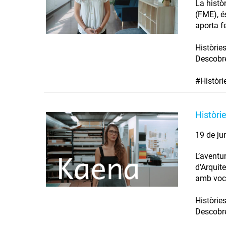
La histò
(FME), é
aporta fe
Històrie
Descobre
#Històr
Històri
19 de ju
L’aventu
d’Arquit
amb voca
Històrie
Descobre