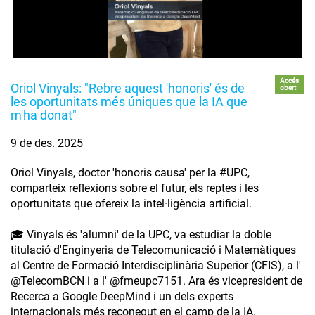
Accés
Oriol Vinyals: "Rebre aquest 'honoris' és de
obert
les oportunitats més úniques que la IA que
m'ha donat"
9 de des. 2025
Oriol Vinyals, doctor 'honoris causa' per la #UPC,
comparteix reflexions sobre el futur, els reptes i les
oportunitats que ofereix la intel·ligència artificial.
🎓 Vinyals és 'alumni' de la UPC, va estudiar la doble
titulació d'Enginyeria de Telecomunicació i Matemàtiques
al Centre de Formació Interdisciplinària Superior (CFIS), a l'
‪@TelecomBCN‬ i a l' ‪@fmeupc7151‬. Ara és vicepresident de
Recerca a Google DeepMind i un dels experts
internacionals més reconegut en el camp de la IA.