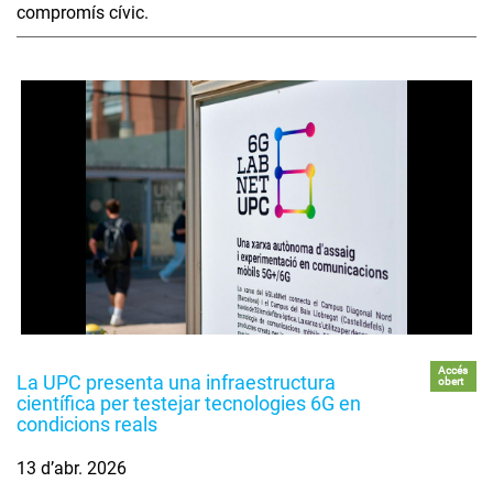
compromís cívic.
Accés
La UPC presenta una infraestructura
obert
científica per testejar tecnologies 6G en
condicions reals
13 d’abr. 2026