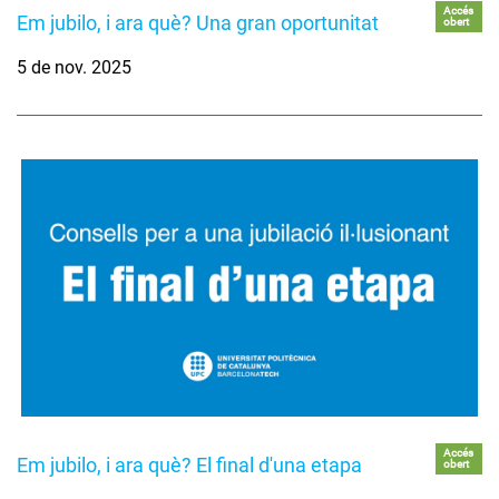
Accés
Em jubilo, i ara què? Una gran oportunitat
obert
5 de nov. 2025
Accés
Em jubilo, i ara què? El final d'una etapa
obert