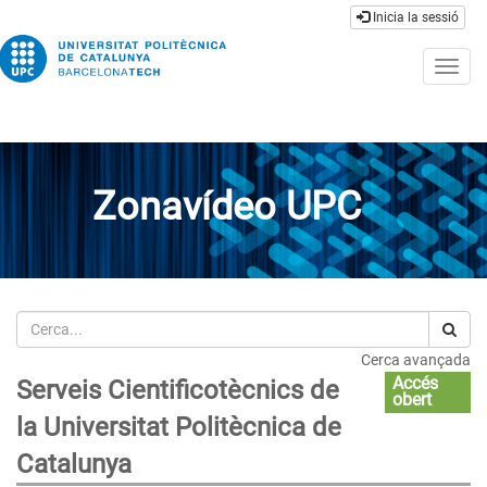
Inicia la sessió
Togg
navig
Zonavídeo UPC
Cerca
Cerca avançada
Accés
Serveis Cientificotècnics de
obert
la Universitat Politècnica de
Catalunya