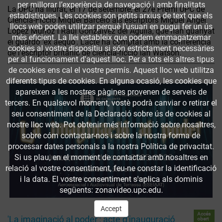
per millorar l’experiència de navegació i amb finalitats
La UPC ha lliurat, el 17 de setembre, el 27è Premi UPC de
estadístiques. Les cookies són petits arxius de text que els
Ciència-Ficció Miquel Barceló als escriptors Miguel Ángel
llocs web poden utilitzar perquè l’usuari en pugui fer un ús
López Muñoz i Raúl Gonzálvez del Águila, que han guanyat
més eficient. La llei estableix que podem emmagatzemar
el guardó 'ex aequo'. L’acte ha comptat amb la conferència
cookies al vostre dispositiu si són estrictament necessàries
de l'escriptor britànic de ciència-ficció Ian Watson.
per al funcionament d'aquest lloc. Per a tots els altres tipus
de cookies ens cal el vostre permís. Aquest lloc web utilitza
diferents tipus de cookies. En alguna ocasió, les cookies que
apareixen a les nostres pàgines provenen de serveis de
tercers. En qualsevol moment, vostè podrà canviar o retirar el
seu consentiment de la Declaració sobre ús de cookies al
nostre lloc web. Pot obtenir més informació sobre nosaltres,
sobre cóm contactar-nos i sobre la nostra forma de
processar dates personals a la nostra Política de privacitat.
Si us plau, en el moment de contactar amb nosaltres en
relació al vostre consentiment, feu-ne constar la identificació
i la data. El vostre consentiment s'aplica als dominis
següents: zonavideo.upc.edu.
Accept
Accés
'La imaginació al poder': acte d'inauguració
obert