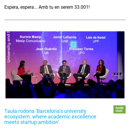
Espera, espera... Amb tu en serem 33.001!
Accés
Taula rodona 'Barcelona’s university
obert
ecosystem: where academic excellence
meets startup ambition'