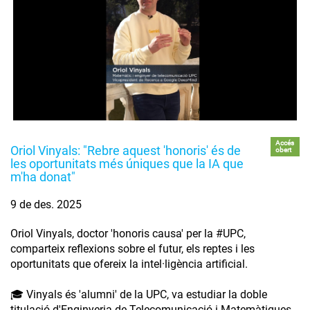
Accés
Oriol Vinyals: "Rebre aquest 'honoris' és de
obert
les oportunitats més úniques que la IA que
m'ha donat"
9 de des. 2025
Oriol Vinyals, doctor 'honoris causa' per la #UPC,
comparteix reflexions sobre el futur, els reptes i les
oportunitats que ofereix la intel·ligència artificial.
🎓 Vinyals és 'alumni' de la UPC, va estudiar la doble
titulació d'Enginyeria de Telecomunicació i Matemàtiques