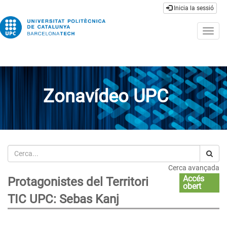
Inicia la sessió
Togg
navig
Zonavídeo UPC
Cerca
Cerca avançada
Accés
Protagonistes del Territori
obert
TIC UPC: Sebas Kanj