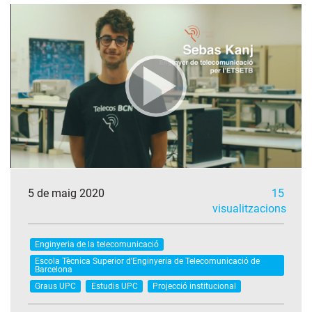
5 de maig 2020
15
visualitzacions
Enginyeria de la telecomunicació
Escola Tècnica Superior d'Enginyeria de Telecomunicació de
Barcelona
Graus UPC
Estudis UPC
Projecció institucional