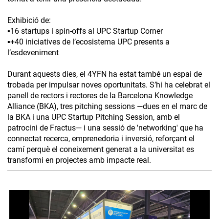
Exhibició de:
▪️16 startups i spin-offs al UPC Startup Corner
▪️+40 iniciatives de l’ecosistema UPC presents a
l’esdeveniment
Durant aquests dies, el 4YFN ha estat també un espai de
trobada per impulsar noves oportunitats. S’hi ha celebrat el
panell de rectors i rectores de la Barcelona Knowledge
Alliance (BKA), tres pitching sessions —dues en el marc de
la BKA i una UPC Startup Pitching Session, amb el
patrocini de Fractus— i una sessió de 'networking' que ha
connectat recerca, emprenedoria i inversió, reforçant el
camí perquè el coneixement generat a la universitat es
transformi en projectes amb impacte real.