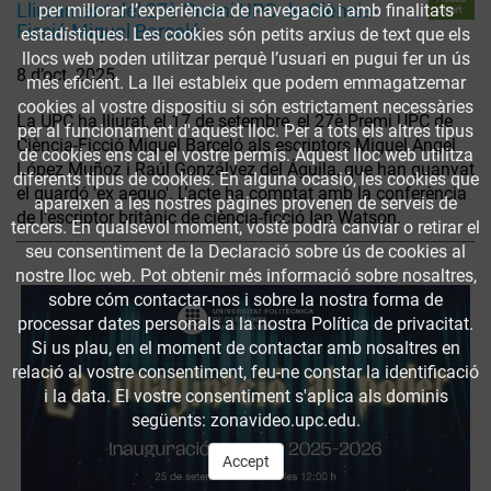
Lliurament del 27è Premi UPC de Ciència-
per millorar l’experiència de navegació i amb finalitats
obert
Ficció Miquel Barceló
estadístiques. Les cookies són petits arxius de text que els
llocs web poden utilitzar perquè l’usuari en pugui fer un ús
8 d’oct. 2025
més eficient. La llei estableix que podem emmagatzemar
cookies al vostre dispositiu si són estrictament necessàries
La UPC ha lliurat, el 17 de setembre, el 27è Premi UPC de
per al funcionament d'aquest lloc. Per a tots els altres tipus
Ciència-Ficció Miquel Barceló als escriptors Miguel Ángel
de cookies ens cal el vostre permís. Aquest lloc web utilitza
López Muñoz i Raúl Gonzálvez del Águila, que han guanyat
diferents tipus de cookies. En alguna ocasió, les cookies que
el guardó 'ex aequo'. L’acte ha comptat amb la conferència
apareixen a les nostres pàgines provenen de serveis de
de l'escriptor britànic de ciència-ficció Ian Watson.
tercers. En qualsevol moment, vostè podrà canviar o retirar el
seu consentiment de la Declaració sobre ús de cookies al
nostre lloc web. Pot obtenir més informació sobre nosaltres,
sobre cóm contactar-nos i sobre la nostra forma de
processar dates personals a la nostra Política de privacitat.
Si us plau, en el moment de contactar amb nosaltres en
relació al vostre consentiment, feu-ne constar la identificació
i la data. El vostre consentiment s'aplica als dominis
següents: zonavideo.upc.edu.
Accept