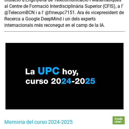
al Centre de Formació Interdisciplinària Superior (CFIS), a l'
‪@TelecomBCN‬ i a l' ‪@fmeupc7151‬. Ara és vicepresident de
Recerca a Google DeepMind i un dels experts
internacionals més reconegut en el camp de la IA.
Accés
Memoria del curso 2024-2025
obert