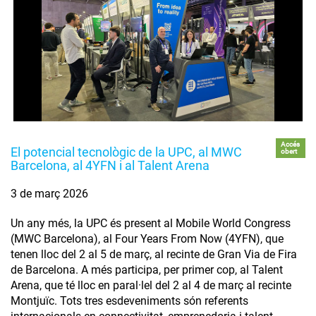
Accés
El potencial tecnològic de la UPC, al MWC
obert
Barcelona, al 4YFN i al Talent Arena
3 de març 2026
Un any més, la UPC és present al Mobile World Congress
(MWC Barcelona), al Four Years From Now (4YFN), que
tenen lloc del 2 al 5 de març, al recinte de Gran Via de Fira
de Barcelona. A més participa, per primer cop, al Talent
Arena, que té lloc en paral·lel del 2 al 4 de març al recinte
Montjuïc. Tots tres esdeveniments són referents