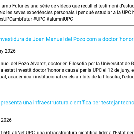
s amb Futur és una sèrie de vídeos que recull el testimoni d’estu
ix les seves experiències personals i per què estudiar a la UPC ha
iesUPCambfutur #UPC #alumniUPC
investidura de Joan Manuel del Pozo com a doctor 'honor
ny 2026
uel del Pozo Álvarez, doctor en Filosofia per la Universitat de B
ha estat investit doctor 'honoris causa' per la UPC el 12 de juny,
tual, acadèmica i institucional en els àmbits de la filosofia, l’edu
presenta una infraestructura científica per testejar tecn
. 2026
t 6GLabNet UPC, una infraestructura científica líder a l’Estat per