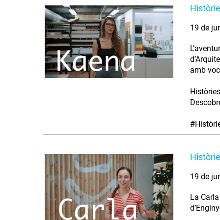
Històri
19 de ju
L’aventu
d’Arquit
amb voca
Històrie
Descobre
#Històr
Històri
19 de ju
La Carla
d’Enginy