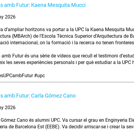
es amb Futur: Kaena Mesquita Mucci
ny 2026
ra d’ampliar horitzons va portar a la UPC la Kaena Mesquita Muc
ectura (MBArch) de l’Escola Tècnica Superior d’Arquitectura de B
ció internacional, on la formació i la recerca no tenen fronteres
s amb Futur és una sèrie de vídeos que recull el testimoni d’estu
ix les seves experiències personals i per què estudiar a la UPC ha
iesUPCambFutur #upc
es amb Futur: Carla Gómez Cano
ny 2026
 Gómez Cano és alumni UPC. Va cursar el grau en Enginyeria Elec
eria de Barcelona Est (EEBE). Va decidir arriscar-se i crear la se