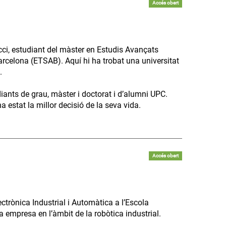
Accés obert
ci, estudiant del màster en Estudis Avançats
arcelona (ETSAB). Aquí hi ha trobat una universitat
.
diants de grau, màster i doctorat i d’alumni UPC.
 estat la millor decisió de la seva vida.
Accés obert
trònica Industrial i Automàtica a l’Escola
va empresa en l’àmbit de la robòtica industrial.