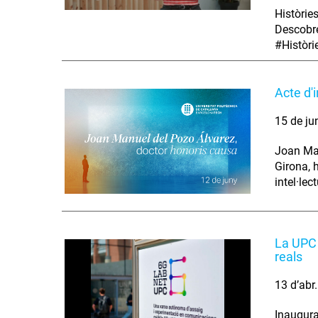
Històrie
Descobre
#Històr
Acte d'
15 de ju
Joan Man
Girona, 
intel·lec
La UPC 
reals
13 d’abr
Inaugura