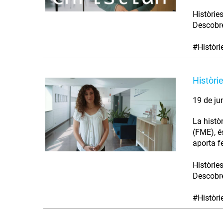
Històrie
Descobre
#Històr
Històri
19 de ju
La histò
(FME), é
aporta fe
Històrie
Descobre
#Històr