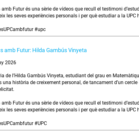
s amb Futur és una sèrie de vídeos que recull el testimoni d’estu
ix les seves experiències personals i per què estudiar a la UPC ha
iesUPCambfutur #upc
es amb Futur: Hilda Gambús Vinyeta
ny 2026
ria de l’Hilda Gambús Vinyeta, estudiant del grau en Matemàtiqu
s una història de creixement personal, de tancament d’un cercle 
licitat.
s amb Futur és una sèrie de vídeos que recull el testimoni d’estu
ix les seves experiències personals i per què estudiar a la UPC ha
iesUPCambfutur #UPC