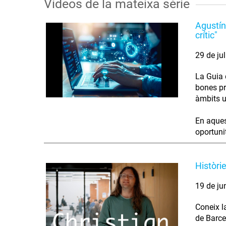
Vídeos de la mateixa sèrie
Agustín
crític"
29 de ju
La Guia d
bones pr
àmbits u
En aques
oportunit
Històri
19 de ju
Coneix l
de Barce