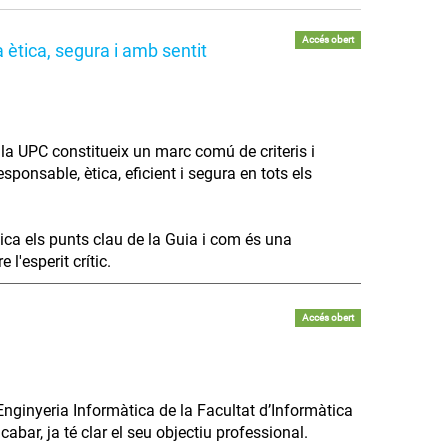
Accés obert
 ètica, segura i amb sentit
 a la UPC constitueix un marc comú de criteris i
ponsable, ètica, eficient i segura en tots els
lica els punts clau de la Guia i com és una
l'esperit crític.
Accés obert
Enginyeria Informàtica de la Facultat d’Informàtica
bar, ja té clar el seu objectiu professional.