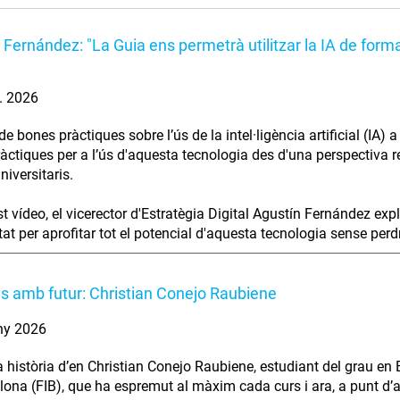
 Fernández: "La Guia ens permetrà utilitzar la IA de forma
l. 2026
e bones pràctiques sobre l’ús de la intel·ligència artificial (IA)
àctiques per a l’ús d'aquesta tecnologia des d'una perspectiva res
niversitaris.
t vídeo, el vicerector d'Estratègia Digital Agustín Fernández exp
at per aprofitar tot el potencial d'aquesta tecnologia sense perdre 
es amb futur: Christian Conejo Raubiene
ny 2026
a història d’en Christian Conejo Raubiene, estudiant del grau en 
lona (FIB), que ha espremut al màxim cada curs i ara, a punt d’aca