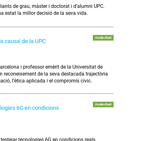
diants de grau, màster i doctorat i d’alumni UPC.
 estat la millor decisió de la seva vida.
Accés obert
is causa' de la UPC
arcelona i professor emèrit de la Universitat de
 en reconeixement de la seva destacada trajectòria
cació, l’ètica aplicada i el compromís cívic.
Accés obert
ologies 6G en condicions
 testejar tecnologies 6G en condicions reals.