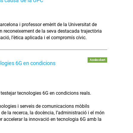
is causa' de la UPC
arcelona i professor emèrit de la Universitat de
 en reconeixement de la seva destacada trajectòria
cació, l’ètica aplicada i el compromís cívic.
Accés obert
ologies 6G en condicions
 testejar tecnologies 6G en condicions reals.
nologies i serveis de comunicacions mòbils
 de la recerca, la docència, l’administració i el món
er accelerar la innovació en tecnologia 6G amb la