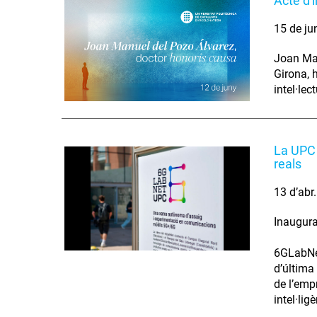
Acte d'
15 de ju
Joan Man
Girona, 
intel·lec
La UPC 
reals
13 d’abr
Inaugura
6GLabNet
d’última 
de l’emp
intel·ligè