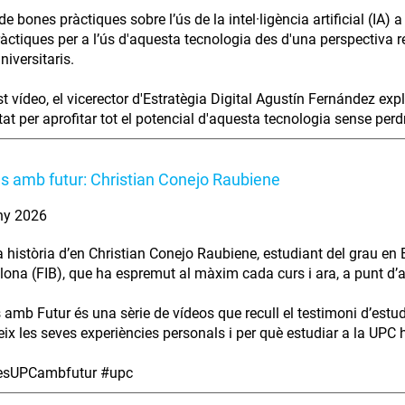
e bones pràctiques sobre l’ús de la intel·ligència artificial (IA)
àctiques per a l’ús d'aquesta tecnologia des d'una perspectiva res
niversitaris.
t vídeo, el vicerector d'Estratègia Digital Agustín Fernández exp
at per aprofitar tot el potencial d'aquesta tecnologia sense perdre 
es amb futur: Christian Conejo Raubiene
ny 2026
a història d’en Christian Conejo Raubiene, estudiant del grau en 
lona (FIB), que ha espremut al màxim cada curs i ara, a punt d’aca
s amb Futur és una sèrie de vídeos que recull el testimoni d’estu
ix les seves experiències personals i per què estudiar a la UPC ha
iesUPCambfutur #upc