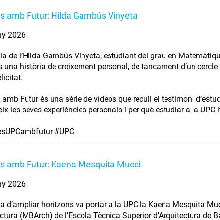
es amb Futur: Hilda Gambús Vinyeta
ny 2026
ria de l’Hilda Gambús Vinyeta, estudiant del grau en Matemàtiqu
s una història de creixement personal, de tancament d’un cercle 
licitat.
s amb Futur és una sèrie de vídeos que recull el testimoni d’estu
ix les seves experiències personals i per què estudiar a la UPC ha
iesUPCambfutur #UPC
es amb Futur: Kaena Mesquita Mucci
ny 2026
ra d’ampliar horitzons va portar a la UPC la Kaena Mesquita Muc
ectura (MBArch) de l’Escola Tècnica Superior d’Arquitectura de B