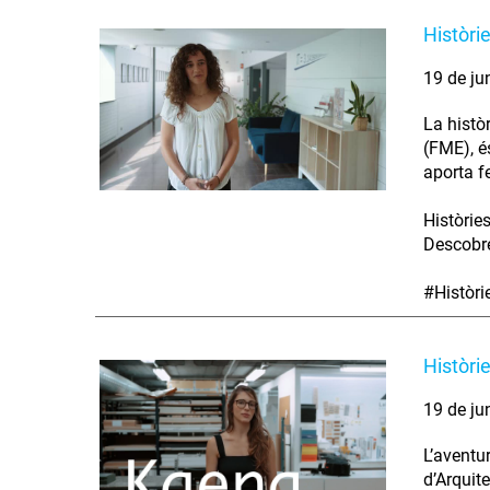
Històri
19 de ju
La histò
(FME), é
aporta fe
Històrie
Descobre
#Històr
Històri
19 de ju
L’aventu
d’Arquit