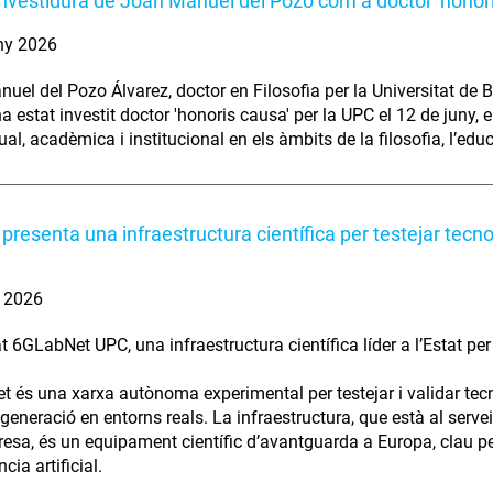
investidura de Joan Manuel del Pozo com a doctor 'honor
ny 2026
uel del Pozo Álvarez, doctor en Filosofia per la Universitat de B
ha estat investit doctor 'honoris causa' per la UPC el 12 de juny,
tual, acadèmica i institucional en els àmbits de la filosofia, l’edu
presenta una infraestructura científica per testejar tecn
. 2026
t 6GLabNet UPC, una infraestructura científica líder a l’Estat per
 és una xarxa autònoma experimental per testejar i validar tec
generació en entorns reals. La infraestructura, que està al servei
resa, és un equipament científic d’avantguarda a Europa, clau p
ncia artificial.