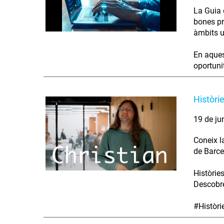
La Guia d
bones pr
àmbits u
En aques
oportunit
Històri
19 de ju
Coneix l
de Barce
Històrie
Descobre
#Històr