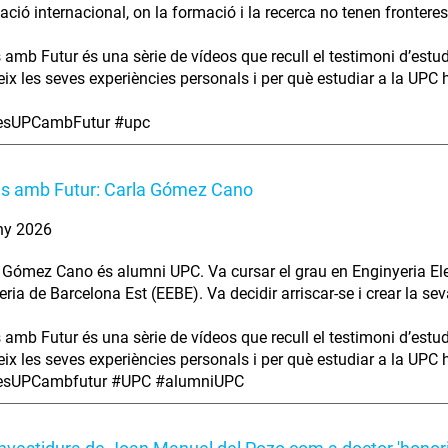
ció internacional, on la formació i la recerca no tenen fronteres
s amb Futur és una sèrie de vídeos que recull el testimoni d’estu
ix les seves experiències personals i per què estudiar a la UPC ha
iesUPCambFutur #upc
es amb Futur: Carla Gómez Cano
ny 2026
 Gómez Cano és alumni UPC. Va cursar el grau en Enginyeria Elec
eria de Barcelona Est (EEBE). Va decidir arriscar-se i crear la se
s amb Futur és una sèrie de vídeos que recull el testimoni d’estu
ix les seves experiències personals i per què estudiar a la UPC ha
iesUPCambfutur #UPC #alumniUPC