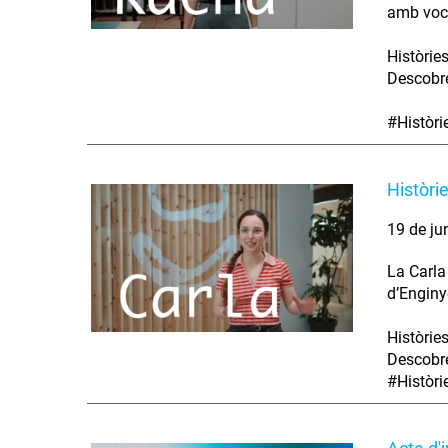
amb voca
Històrie
Descobre
#Històr
Històri
19 de ju
La Carla
d’Enginy
Històrie
Descobre
#Històr