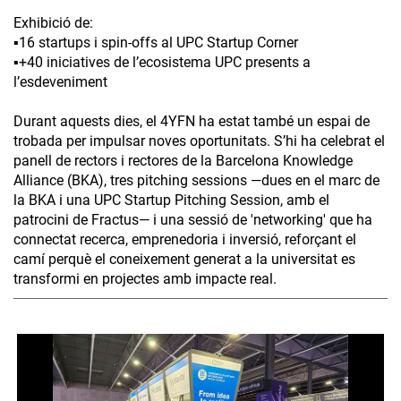
Exhibició de:
▪️16 startups i spin-offs al UPC Startup Corner
▪️+40 iniciatives de l’ecosistema UPC presents a
l’esdeveniment
Durant aquests dies, el 4YFN ha estat també un espai de
trobada per impulsar noves oportunitats. S’hi ha celebrat el
panell de rectors i rectores de la Barcelona Knowledge
Alliance (BKA), tres pitching sessions —dues en el marc de
la BKA i una UPC Startup Pitching Session, amb el
patrocini de Fractus— i una sessió de 'networking' que ha
connectat recerca, emprenedoria i inversió, reforçant el
camí perquè el coneixement generat a la universitat es
transformi en projectes amb impacte real.