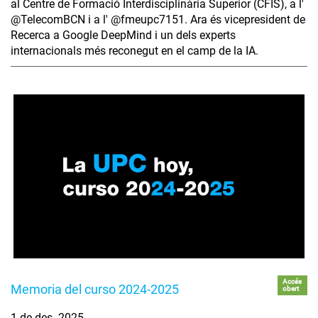
al Centre de Formació Interdisciplinària Superior (CFIS), a l'
‪@TelecomBCN‬ i a l' ‪@fmeupc7151‬. Ara és vicepresident de
Recerca a Google DeepMind i un dels experts
internacionals més reconegut en el camp de la IA.
Accés
Memoria del curso 2024-2025
obert
1 de des. 2025