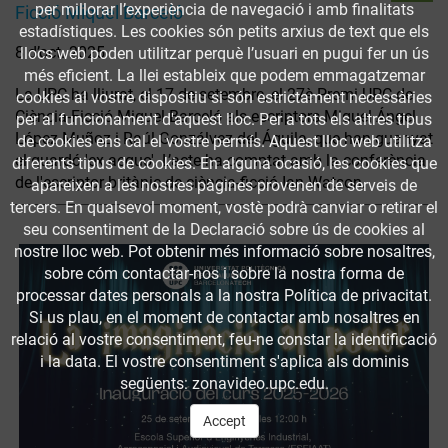
per millorar l’experiència de navegació i amb finalitats
Ficció Miquel Barceló
estadístiques. Les cookies són petits arxius de text que els
8 d’oct. 2025
llocs web poden utilitzar perquè l’usuari en pugui fer un ús
més eficient. La llei estableix que podem emmagatzemar
La UPC ha lliurat, el 17 de setembre, el 27è Premi UPC de
cookies al vostre dispositiu si són estrictament necessàries
Ciència-Ficció Miquel Barceló als escriptors Miguel Ángel
per al funcionament d'aquest lloc. Per a tots els altres tipus
López Muñoz i Raúl Gonzálvez del Águila, que han guanyat
de cookies ens cal el vostre permís. Aquest lloc web utilitza
el guardó 'ex aequo'. L’acte ha comptat amb la conferència
diferents tipus de cookies. En alguna ocasió, les cookies que
de l'escriptor britànic de ciència-ficció Ian Watson.
apareixen a les nostres pàgines provenen de serveis de
tercers. En qualsevol moment, vostè podrà canviar o retirar el
seu consentiment de la Declaració sobre ús de cookies al
nostre lloc web. Pot obtenir més informació sobre nosaltres,
sobre cóm contactar-nos i sobre la nostra forma de
processar dates personals a la nostra Política de privacitat.
Si us plau, en el moment de contactar amb nosaltres en
relació al vostre consentiment, feu-ne constar la identificació
i la data. El vostre consentiment s'aplica als dominis
següents: zonavideo.upc.edu.
Accept