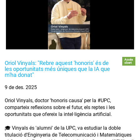
Accés
Oriol Vinyals: "Rebre aquest 'honoris' és de
obert
les oportunitats més úniques que la IA que
m'ha donat"
9 de des. 2025
Oriol Vinyals, doctor 'honoris causa' per la #UPC,
comparteix reflexions sobre el futur, els reptes i les
oportunitats que ofereix la intel·ligència artificial.
🎓 Vinyals és 'alumni' de la UPC, va estudiar la doble
titulació d'Enginyeria de Telecomunicació i Matemàtiques