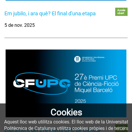
Accés
Em jubilo, i ara què? El final d'una etapa
obert
5 de nov. 2025
Cookies
Aquest lloc web utilitza cookies. El lloc web de la Universitat
Accés
Politècnica de Catalunya utilitza cookies pròpies i de tercers
Lliurament del 27è Premi UPC de Ciència-
obert