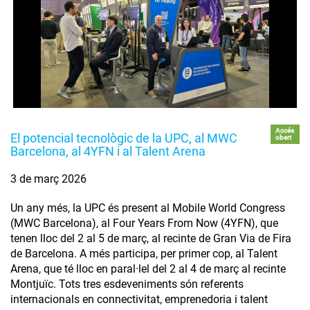
Accés
El potencial tecnològic de la UPC, al MWC
obert
Barcelona, al 4YFN i al Talent Arena
3 de març 2026
Un any més, la UPC és present al Mobile World Congress
(MWC Barcelona), al Four Years From Now (4YFN), que
tenen lloc del 2 al 5 de març, al recinte de Gran Via de Fira
de Barcelona. A més participa, per primer cop, al Talent
Arena, que té lloc en paral·lel del 2 al 4 de març al recinte
Montjuïc. Tots tres esdeveniments són referents
internacionals en connectivitat, emprenedoria i talent