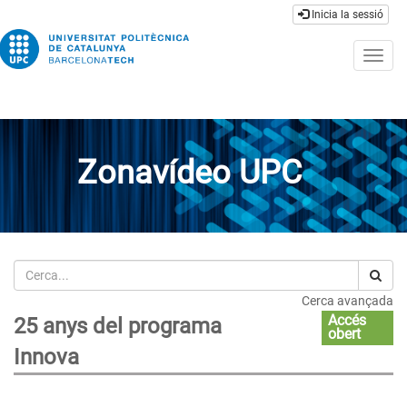
Inicia la sessió
Togg
navig
Zonavídeo UPC
Cerca
Cerca avançada
Accés
25 anys del programa
obert
Innova