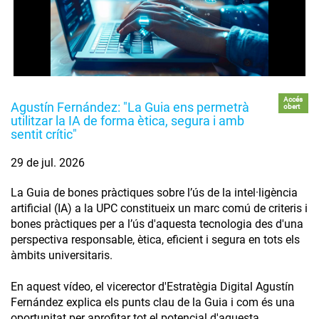
Accés
Agustín Fernández: "La Guia ens permetrà
obert
utilitzar la IA de forma ètica, segura i amb
sentit crític"
29 de jul. 2026
La Guia de bones pràctiques sobre l’ús de la intel·ligència
artificial (IA) a la UPC constitueix un marc comú de criteris i
bones pràctiques per a l’ús d'aquesta tecnologia des d'una
perspectiva responsable, ètica, eficient i segura en tots els
àmbits universitaris.
En aquest vídeo, el vicerector d'Estratègia Digital Agustín
Fernández explica els punts clau de la Guia i com és una
oportunitat per aprofitar tot el potencial d'aquesta