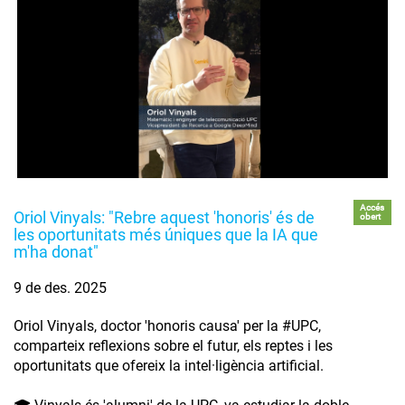
Accés
Oriol Vinyals: "Rebre aquest 'honoris' és de
obert
les oportunitats més úniques que la IA que
m'ha donat"
9 de des. 2025
Oriol Vinyals, doctor 'honoris causa' per la #UPC,
comparteix reflexions sobre el futur, els reptes i les
oportunitats que ofereix la intel·ligència artificial.