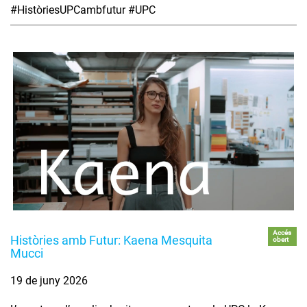
#HistòriesUPCambfutur #UPC
Accés
Històries amb Futur: Kaena Mesquita
obert
Mucci
19 de juny 2026