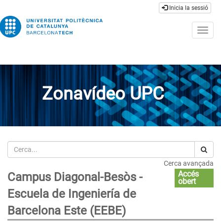
Inicia la sessió
Togg
navig
Zonavídeo UPC
Cerca
Cerca avançada
Accés
Campus Diagonal-Besòs -
obert
Escuela de Ingeniería de
Barcelona Este (EEBE)