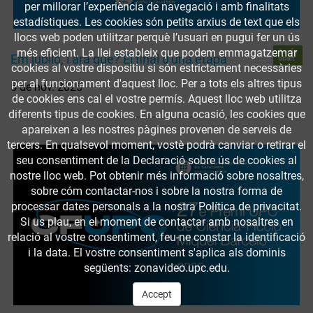
per millorar l’experiència de navegació i amb finalitats
estadístiques. Les cookies són petits arxius de text que els
llocs web poden utilitzar perquè l’usuari en pugui fer un ús
més eficient. La llei estableix que podem emmagatzemar
Accés
Em jubilo, i ara què? El final d'una etapa
obert
cookies al vostre dispositiu si són estrictament necessàries
per al funcionament d'aquest lloc. Per a tots els altres tipus
5 de nov. 2025
de cookies ens cal el vostre permís. Aquest lloc web utilitza
diferents tipus de cookies. En alguna ocasió, les cookies que
apareixen a les nostres pàgines provenen de serveis de
tercers. En qualsevol moment, vostè podrà canviar o retirar el
seu consentiment de la Declaració sobre ús de cookies al
nostre lloc web. Pot obtenir més informació sobre nosaltres,
sobre cóm contactar-nos i sobre la nostra forma de
processar dates personals a la nostra Política de privacitat.
Si us plau, en el moment de contactar amb nosaltres en
relació al vostre consentiment, feu-ne constar la identificació
i la data. El vostre consentiment s'aplica als dominis
següents: zonavideo.upc.edu.
Accept