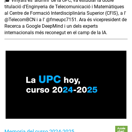
🎓 Vinyals és 'alumni' de la UPC, va estudiar la doble
titulació d'Enginyeria de Telecomunicació i Matemàtiques
al Centre de Formació Interdisciplinària Superior (CFIS), a l'
‪@TelecomBCN‬ i a l' ‪@fmeupc7151‬. Ara és vicepresident de
Recerca a Google DeepMind i un dels experts
internacionals més reconegut en el camp de la IA.
Accés
Memoria del curso 2024-2025
obert