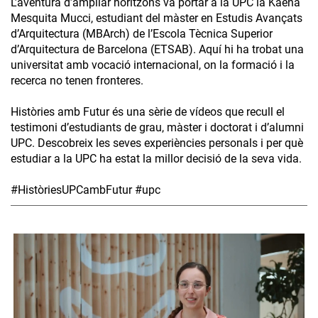
L’aventura d’ampliar horitzons va portar a la UPC la Kaena
Mesquita Mucci, estudiant del màster en Estudis Avançats
d’Arquitectura (MBArch) de l’Escola Tècnica Superior
d’Arquitectura de Barcelona (ETSAB). Aquí hi ha trobat una
universitat amb vocació internacional, on la formació i la
recerca no tenen fronteres.
Històries amb Futur és una sèrie de vídeos que recull el
testimoni d’estudiants de grau, màster i doctorat i d’alumni
UPC. Descobreix les seves experiències personals i per què
estudiar a la UPC ha estat la millor decisió de la seva vida.
#HistòriesUPCambFutur #upc