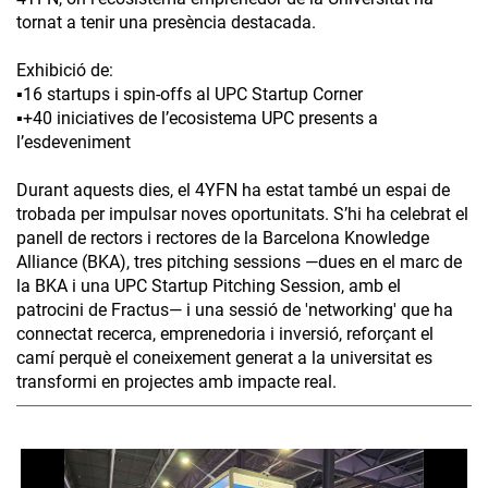
tornat a tenir una presència destacada.
Exhibició de:
▪️16 startups i spin-offs al UPC Startup Corner
▪️+40 iniciatives de l’ecosistema UPC presents a
l’esdeveniment
Durant aquests dies, el 4YFN ha estat també un espai de
trobada per impulsar noves oportunitats. S’hi ha celebrat el
panell de rectors i rectores de la Barcelona Knowledge
Alliance (BKA), tres pitching sessions —dues en el marc de
la BKA i una UPC Startup Pitching Session, amb el
patrocini de Fractus— i una sessió de 'networking' que ha
connectat recerca, emprenedoria i inversió, reforçant el
camí perquè el coneixement generat a la universitat es
transformi en projectes amb impacte real.