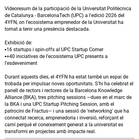
Vídeoresum de la participació de la Universitat Politècnica
de Catalunya - BarcelonaTech (UPC) a l'edició 2026 del
4YFN, on l’ecosistema emprenedor de la Universitat ha
tornat a tenir una presència destacada.
Exhibició de:
▪️16 startups i spin-offs al UPC Startup Corner
▪️+40 iniciatives de l’ecosistema UPC presents a
l’esdeveniment
Durant aquests dies, el 4YFN ha estat també un espai de
trobada per impulsar noves oportunitats. S’hi ha celebrat el
panell de rectors i rectores de la Barcelona Knowledge
Alliance (BKA), tres pitching sessions —dues en el marc de
la BKA i una UPC Startup Pitching Session, amb el
patrocini de Fractus— i una sessió de 'networking' que ha
connectat recerca, emprenedoria i inversió, reforçant el
camí perquè el coneixement generat a la universitat es
transformi en projectes amb impacte real.