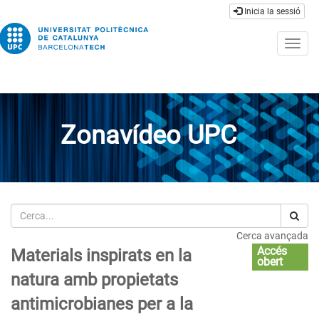
Inicia la sessió
Togg
navig
Zonavídeo UPC
Cerca
Cerca avançada
Accés
Materials inspirats en la
obert
natura amb propietats
antimicrobianes per a la