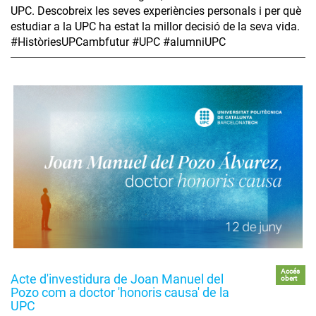
UPC. Descobreix les seves experiències personals i per què
estudiar a la UPC ha estat la millor decisió de la seva vida.
#HistòriesUPCambfutur #UPC #alumniUPC
Accés
Acte d'investidura de Joan Manuel del
obert
Pozo com a doctor 'honoris causa' de la
UPC