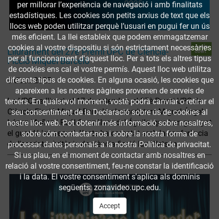
per millorar l’experiència de navegació i amb finalitats
estadístiques. Les cookies són petits arxius de text que els
llocs web poden utilitzar perquè l’usuari en pugui fer un ús
més eficient. La llei estableix que podem emmagatzemar
cookies al vostre dispositiu si són estrictament necessàries
Accés
Lliurament del 27è Premi UPC de Ciència-
obert
per al funcionament d'aquest lloc. Per a tots els altres tipus
Ficció Miquel Barceló
de cookies ens cal el vostre permís. Aquest lloc web utilitza
diferents tipus de cookies. En alguna ocasió, les cookies que
8 d’oct. 2025
apareixen a les nostres pàgines provenen de serveis de
La UPC ha lliurat, el 17 de setembre, el 27è Premi UPC de
tercers. En qualsevol moment, vostè podrà canviar o retirar el
Ciència-Ficció Miquel Barceló als escriptors Miguel Ángel
seu consentiment de la Declaració sobre ús de cookies al
López Muñoz i Raúl Gonzálvez del Águila, que han guanyat
nostre lloc web. Pot obtenir més informació sobre nosaltres,
el guardó 'ex aequo'. L’acte ha comptat amb la conferència
sobre cóm contactar-nos i sobre la nostra forma de
de l'escriptor britànic de ciència-ficció Ian Watson.
processar dates personals a la nostra Política de privacitat.
Si us plau, en el moment de contactar amb nosaltres en
relació al vostre consentiment, feu-ne constar la identificació
i la data. El vostre consentiment s'aplica als dominis
següents: zonavideo.upc.edu.
Accept