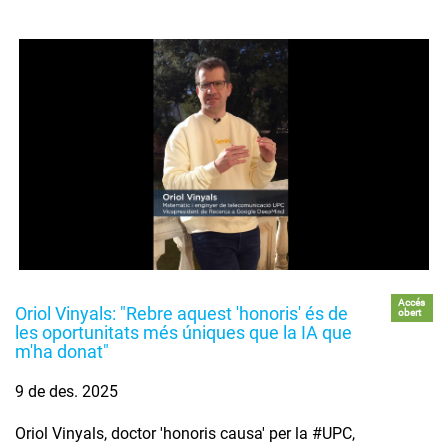
Accés
Oriol Vinyals: "Rebre aquest 'honoris' és de
obert
les oportunitats més úniques que la IA que
m'ha donat"
9 de des. 2025
Oriol Vinyals, doctor 'honoris causa' per la #UPC,