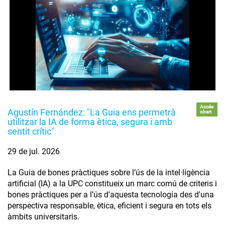
Accés
Agustín Fernández: "La Guia ens permetrà
obert
utilitzar la IA de forma ètica, segura i amb
sentit crític"
29 de jul. 2026
La Guia de bones pràctiques sobre l’ús de la intel·ligència
artificial (IA) a la UPC constitueix un marc comú de criteris i
bones pràctiques per a l’ús d'aquesta tecnologia des d'una
perspectiva responsable, ètica, eficient i segura en tots els
àmbits universitaris.