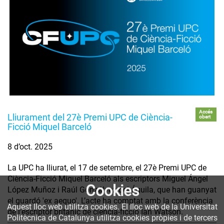
Accés
Lliurament del 27è Premi UPC de Ciència-
obert
Ficció Miquel Barceló
8 d’oct. 2025
La UPC ha lliurat, el 17 de setembre, el 27è Premi UPC de
Ciència-Ficció Miquel Barceló als escriptors Miguel Ángel
Cookies
López Muñoz i Raúl Gonzálvez del Águila, que han guanyat
el guardó 'ex aequo'. L’acte ha comptat amb la conferència
Aquest lloc web utilitza cookies. El lloc web de la Universitat
de l'escriptor britànic de ciència-ficció Ian Watson.
Politècnica de Catalunya utilitza cookies pròpies i de tercers