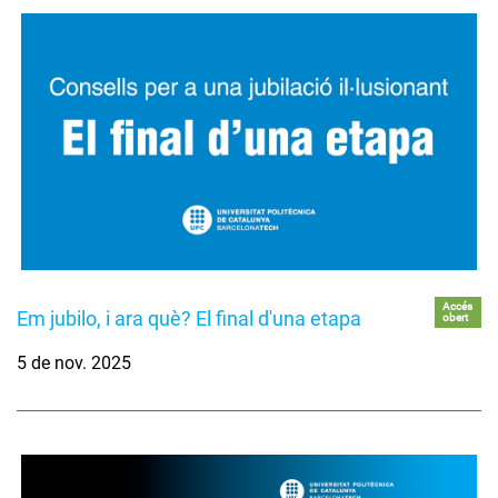
Accés
Em jubilo, i ara què? El final d'una etapa
obert
5 de nov. 2025