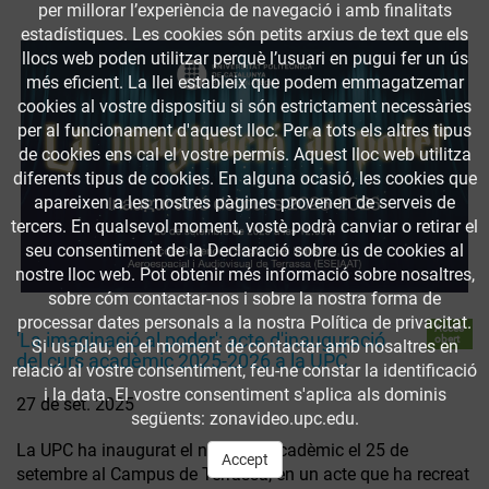
per millorar l’experiència de navegació i amb finalitats
estadístiques. Les cookies són petits arxius de text que els
llocs web poden utilitzar perquè l’usuari en pugui fer un ús
més eficient. La llei estableix que podem emmagatzemar
cookies al vostre dispositiu si són estrictament necessàries
per al funcionament d'aquest lloc. Per a tots els altres tipus
de cookies ens cal el vostre permís. Aquest lloc web utilitza
diferents tipus de cookies. En alguna ocasió, les cookies que
apareixen a les nostres pàgines provenen de serveis de
tercers. En qualsevol moment, vostè podrà canviar o retirar el
seu consentiment de la Declaració sobre ús de cookies al
nostre lloc web. Pot obtenir més informació sobre nosaltres,
sobre cóm contactar-nos i sobre la nostra forma de
processar dates personals a la nostra Política de privacitat.
Accés
'La imaginació al poder': acte d'inauguració
obert
Si us plau, en el moment de contactar amb nosaltres en
del curs acadèmic 2025-2026 a la UPC
relació al vostre consentiment, feu-ne constar la identificació
i la data. El vostre consentiment s'aplica als dominis
27 de set. 2025
següents: zonavideo.upc.edu.
La UPC ha inaugurat el nou curs acadèmic el 25 de
Accept
setembre al Campus de Terrassa, en un acte que ha recreat