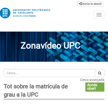
Inicia la sessió
Togg
navig
Zonavídeo UPC
Cerca
Cerca avançada
Accés
Tot sobre la matrícula de
obert
grau a la UPC