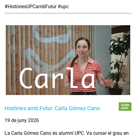
#HistòriesUPCambFutur #upc
Accés
Històries amb Futur: Carla Gómez Cano
obert
19 de juny 2026
La Carla Gómez Cano és alumni UPC. Va cursar el grau en