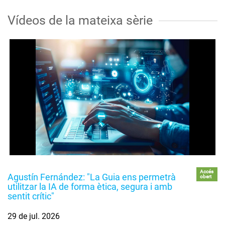
Vídeos de la mateixa sèrie
Accés
Agustín Fernández: "La Guia ens permetrà
obert
utilitzar la IA de forma ètica, segura i amb
sentit crític"
29 de jul. 2026