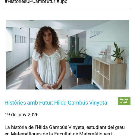
#HistòriesUPCambfutur #upc
Accés
Històries amb Futur: Hilda Gambús Vinyeta
obert
19 de juny 2026
La història de l’Hilda Gambús Vinyeta, estudiant del grau
en Matemàtiques de la Facultat de Matemàtiques i