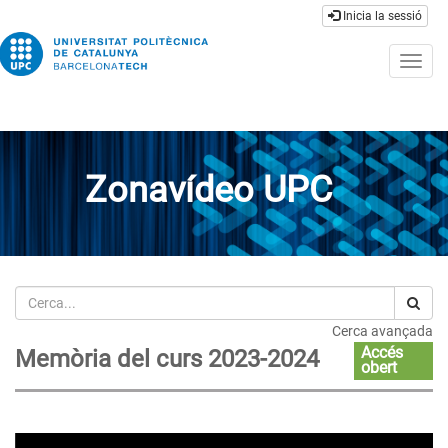
Inicia la sessió
Togg
navig
Zonavídeo UPC
Cerca
Cerca avançada
Accés
Memòria del curs 2023-2024
obert