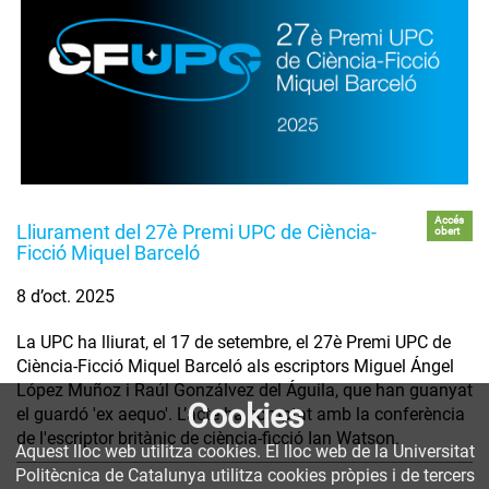
Accés
Lliurament del 27è Premi UPC de Ciència-
obert
Ficció Miquel Barceló
8 d’oct. 2025
La UPC ha lliurat, el 17 de setembre, el 27è Premi UPC de
Ciència-Ficció Miquel Barceló als escriptors Miguel Ángel
López Muñoz i Raúl Gonzálvez del Águila, que han guanyat
Cookies
el guardó 'ex aequo'. L’acte ha comptat amb la conferència
de l'escriptor britànic de ciència-ficció Ian Watson.
Aquest lloc web utilitza cookies. El lloc web de la Universitat
Politècnica de Catalunya utilitza cookies pròpies i de tercers