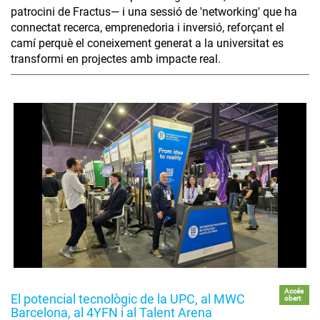
patrocini de Fractus— i una sessió de 'networking' que ha
connectat recerca, emprenedoria i inversió, reforçant el
camí perquè el coneixement generat a la universitat es
transformi en projectes amb impacte real.
Accés
El potencial tecnològic de la UPC, al MWC
obert
Barcelona, al 4YFN i al Talent Arena