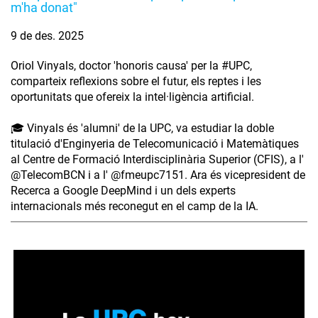
m'ha donat"
9 de des. 2025
Oriol Vinyals, doctor 'honoris causa' per la #UPC,
comparteix reflexions sobre el futur, els reptes i les
oportunitats que ofereix la intel·ligència artificial.
🎓 Vinyals és 'alumni' de la UPC, va estudiar la doble
titulació d'Enginyeria de Telecomunicació i Matemàtiques
al Centre de Formació Interdisciplinària Superior (CFIS), a l'
‪@TelecomBCN‬ i a l' ‪@fmeupc7151‬. Ara és vicepresident de
Recerca a Google DeepMind i un dels experts
internacionals més reconegut en el camp de la IA.