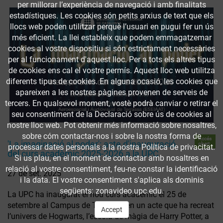
per millorar l’experiència de navegació i amb finalitats
estadístiques. Les cookies són petits arxius de text que els
llocs web poden utilitzar perquè l’usuari en pugui fer un ús
més eficient. La llei estableix que podem emmagatzemar
cookies al vostre dispositiu si són estrictament necessàries
per al funcionament d'aquest lloc. Per a tots els altres tipus
de cookies ens cal el vostre permís. Aquest lloc web utilitza
diferents tipus de cookies. En alguna ocasió, les cookies que
apareixen a les nostres pàgines provenen de serveis de
tercers. En qualsevol moment, vostè podrà canviar o retirar el
seu consentiment de la Declaració sobre ús de cookies al
nostre lloc web. Pot obtenir més informació sobre nosaltres,
sobre cóm contactar-nos i sobre la nostra forma de
Accés
'La imaginació al poder': acte d'inauguració
obert
processar dates personals a la nostra Política de privacitat.
del curs acadèmic 2025-2026 a la UPC
Si us plau, en el moment de contactar amb nosaltres en
relació al vostre consentiment, feu-ne constar la identificació
27 de set. 2025
i la data. El vostre consentiment s'aplica als dominis
següents: zonavideo.upc.edu.
La UPC ha inaugurat el nou curs acadèmic el 25 de
setembre al Campus de Terrassa, en un acte que ha recreat
Accept
l’univers de Hogwarts, l’escola de màgia de Harry Potter, a