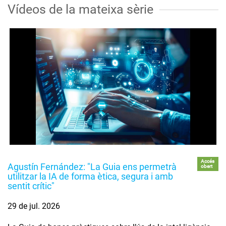
Vídeos de la mateixa sèrie
Accés
Agustín Fernández: "La Guia ens permetrà
obert
utilitzar la IA de forma ètica, segura i amb
sentit crític"
29 de jul. 2026