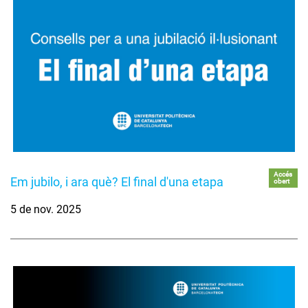
Accés
Em jubilo, i ara què? El final d'una etapa
obert
5 de nov. 2025