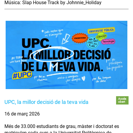
Música: Slap House Track by Johnnie_Holiday
Accés
UPC, la millor decisió de la teva vida
obert
16 de març 2026
Més de 33.000 estudiants de grau, màster i doctorat es
matriculen cada curs a la Universitat Politècnica de