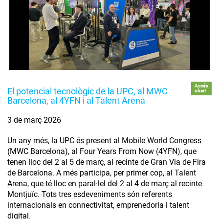
Accés
El potencial tecnològic de la UPC, al MWC
obert
Barcelona, al 4YFN i al Talent Arena
3 de març 2026
Un any més, la UPC és present al Mobile World Congress
(MWC Barcelona), al Four Years From Now (4YFN), que
tenen lloc del 2 al 5 de març, al recinte de Gran Via de Fira
de Barcelona. A més participa, per primer cop, al Talent
Arena, que té lloc en paral·lel del 2 al 4 de març al recinte
Montjuïc. Tots tres esdeveniments són referents
internacionals en connectivitat, emprenedoria i talent
digital.