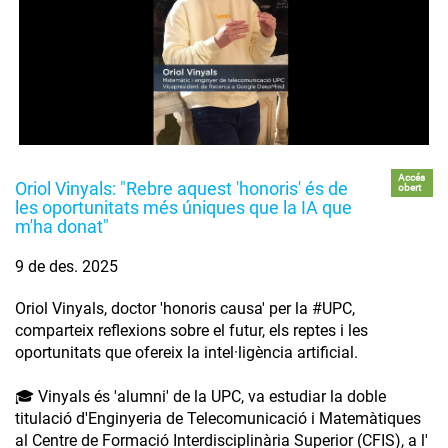
Accés
Oriol Vinyals: "Rebre aquest 'honoris' és de
obert
les oportunitats més úniques que la IA que
m'ha donat"
9 de des. 2025
Oriol Vinyals, doctor 'honoris causa' per la #UPC,
comparteix reflexions sobre el futur, els reptes i les
oportunitats que ofereix la intel·ligència artificial.
🎓 Vinyals és 'alumni' de la UPC, va estudiar la doble
titulació d'Enginyeria de Telecomunicació i Matemàtiques
al Centre de Formació Interdisciplinària Superior (CFIS), a l'