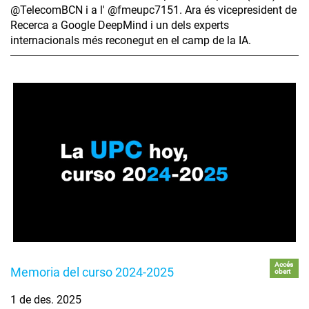
‪@TelecomBCN‬ i a l' ‪@fmeupc7151‬. Ara és vicepresident de
Recerca a Google DeepMind i un dels experts
internacionals més reconegut en el camp de la IA.
Accés
Memoria del curso 2024-2025
obert
1 de des. 2025