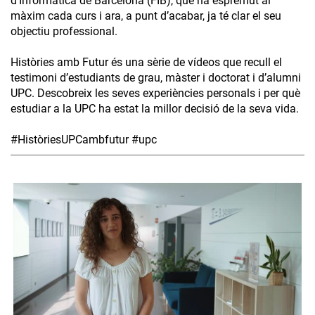
d’Informàtica de Barcelona (FIB), que ha espremut al
màxim cada curs i ara, a punt d’acabar, ja té clar el seu
objectiu professional.
Històries amb Futur és una sèrie de vídeos que recull el
testimoni d’estudiants de grau, màster i doctorat i d’alumni
UPC. Descobreix les seves experiències personals i per què
estudiar a la UPC ha estat la millor decisió de la seva vida.
#HistòriesUPCambfutur #upc