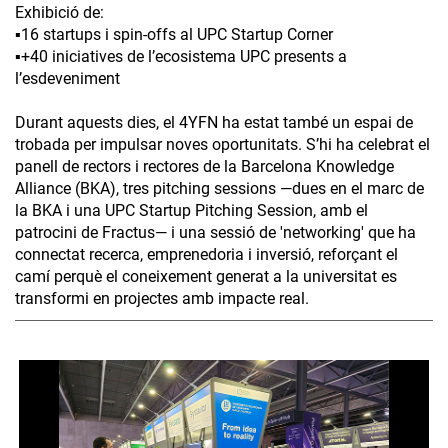
Exhibició de:
▪️16 startups i spin-offs al UPC Startup Corner
▪️+40 iniciatives de l’ecosistema UPC presents a
l’esdeveniment
Durant aquests dies, el 4YFN ha estat també un espai de
trobada per impulsar noves oportunitats. S’hi ha celebrat el
panell de rectors i rectores de la Barcelona Knowledge
Alliance (BKA), tres pitching sessions —dues en el marc de
la BKA i una UPC Startup Pitching Session, amb el
patrocini de Fractus— i una sessió de 'networking' que ha
connectat recerca, emprenedoria i inversió, reforçant el
camí perquè el coneixement generat a la universitat es
transformi en projectes amb impacte real.