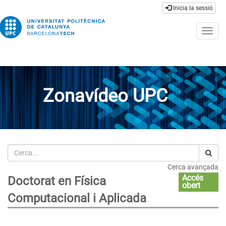
Inicia la sessió
Togg
navig
Zonavídeo UPC
Cerca
Cerca avançada
Accés
Doctorat en Física
obert
Computacional i Aplicada