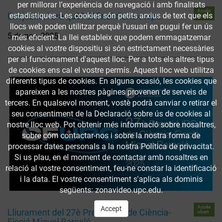
per millorar l’experiència de navegació i amb finalitats
Accés
Em jubilo, i ara què? El final d'una etapa
estadístiques. Les cookies són petits arxius de text que els
obert
llocs web poden utilitzar perquè l’usuari en pugui fer un ús
5 de nov. 2025
més eficient. La llei estableix que podem emmagatzemar
cookies al vostre dispositiu si són estrictament necessàries
per al funcionament d'aquest lloc. Per a tots els altres tipus
de cookies ens cal el vostre permís. Aquest lloc web utilitza
diferents tipus de cookies. En alguna ocasió, les cookies que
apareixen a les nostres pàgines provenen de serveis de
tercers. En qualsevol moment, vostè podrà canviar o retirar el
seu consentiment de la Declaració sobre ús de cookies al
nostre lloc web. Pot obtenir més informació sobre nosaltres,
sobre cóm contactar-nos i sobre la nostra forma de
processar dates personals a la nostra Política de privacitat.
Si us plau, en el moment de contactar amb nosaltres en
relació al vostre consentiment, feu-ne constar la identificació
i la data. El vostre consentiment s'aplica als dominis
següents: zonavideo.upc.edu.
Accés
Accept
Lliurament del 27è Premi UPC de Ciència-
obert
Ficció Miquel Barceló