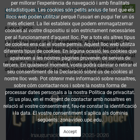
per millorar l’experiència de navegació i amb finalitats
Accés
estadístiques. Les cookies són petits arxius de text que els
Lliurament del 27è Premi UPC de Ciència-
obert
Ficció Miquel Barceló
llocs web poden utilitzar perquè l’usuari en pugui fer un ús
més eficient. La llei estableix que podem emmagatzemar
8 d’oct. 2025
cookies al vostre dispositiu si són estrictament necessàries
per al funcionament d'aquest lloc. Per a tots els altres tipus
La UPC ha lliurat, el 17 de setembre, el 27è Premi UPC de
de cookies ens cal el vostre permís. Aquest lloc web utilitza
Ciència-Ficció Miquel Barceló als escriptors Miguel Ángel
diferents tipus de cookies. En alguna ocasió, les cookies que
López Muñoz i Raúl Gonzálvez del Águila, que han guanyat
apareixen a les nostres pàgines provenen de serveis de
el guardó 'ex aequo'. L’acte ha comptat amb la conferència
tercers. En qualsevol moment, vostè podrà canviar o retirar el
de l'escriptor britànic de ciència-ficció Ian Watson.
seu consentiment de la Declaració sobre ús de cookies al
nostre lloc web. Pot obtenir més informació sobre nosaltres,
sobre cóm contactar-nos i sobre la nostra forma de
processar dates personals a la nostra Política de privacitat.
Si us plau, en el moment de contactar amb nosaltres en
relació al vostre consentiment, feu-ne constar la identificació
i la data. El vostre consentiment s'aplica als dominis
següents: zonavideo.upc.edu.
Accept