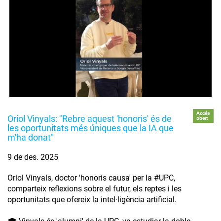
Accés
Oriol Vinyals: "Rebre aquest 'honoris' és de
obert
les oportunitats més úniques que la IA que
m'ha donat"
9 de des. 2025
Oriol Vinyals, doctor 'honoris causa' per la #UPC,
comparteix reflexions sobre el futur, els reptes i les
oportunitats que ofereix la intel·ligència artificial.