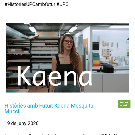
#HistòriesUPCambfutur #UPC
Accés
Històries amb Futur: Kaena Mesquita
obert
Mucci
19 de juny 2026