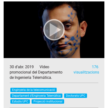
30 d’abr. 2019
Vídeo
176
promocional del Departamento
visualitzacions
de Ingeniería Telemática.
Enginyeria de la telecomunicació
Departament d'Enginyeria Telemàtica
Doctorats UPC
Estudis UPC
Projecció institucional