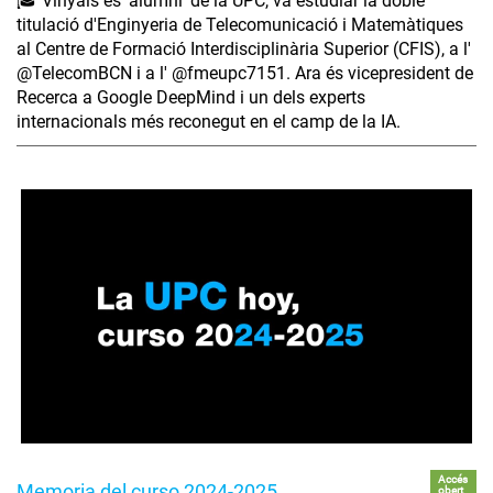
🎓 Vinyals és 'alumni' de la UPC, va estudiar la doble
titulació d'Enginyeria de Telecomunicació i Matemàtiques
al Centre de Formació Interdisciplinària Superior (CFIS), a l'
‪@TelecomBCN‬ i a l' ‪@fmeupc7151‬. Ara és vicepresident de
Recerca a Google DeepMind i un dels experts
internacionals més reconegut en el camp de la IA.
Accés
Memoria del curso 2024-2025
obert