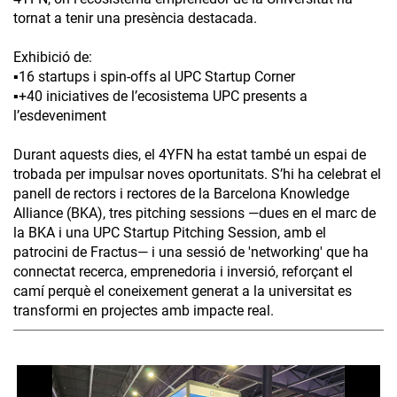
tornat a tenir una presència destacada.
Exhibició de:
▪️16 startups i spin-offs al UPC Startup Corner
▪️+40 iniciatives de l’ecosistema UPC presents a
l’esdeveniment
Durant aquests dies, el 4YFN ha estat també un espai de
trobada per impulsar noves oportunitats. S’hi ha celebrat el
panell de rectors i rectores de la Barcelona Knowledge
Alliance (BKA), tres pitching sessions —dues en el marc de
la BKA i una UPC Startup Pitching Session, amb el
patrocini de Fractus— i una sessió de 'networking' que ha
connectat recerca, emprenedoria i inversió, reforçant el
camí perquè el coneixement generat a la universitat es
transformi en projectes amb impacte real.