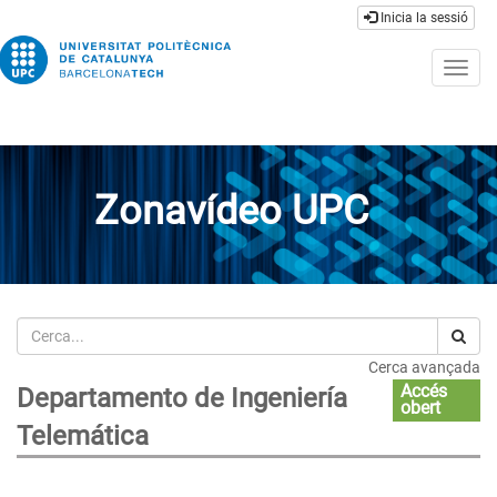
Inicia la sessió
Togg
navig
Zonavídeo UPC
Cerca
Cerca avançada
Accés
Departamento de Ingeniería
obert
Telemática