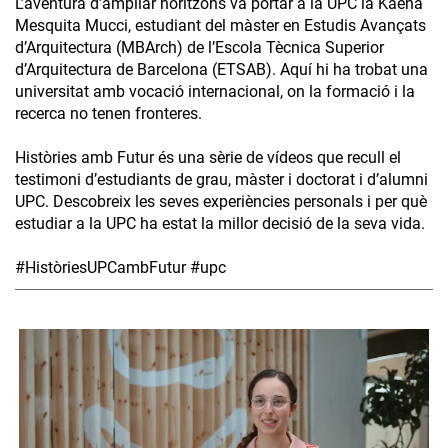
L’aventura d’ampliar horitzons va portar a la UPC la Kaena
Mesquita Mucci, estudiant del màster en Estudis Avançats
d’Arquitectura (MBArch) de l’Escola Tècnica Superior
d’Arquitectura de Barcelona (ETSAB). Aquí hi ha trobat una
universitat amb vocació internacional, on la formació i la
recerca no tenen fronteres.
Històries amb Futur és una sèrie de vídeos que recull el
testimoni d’estudiants de grau, màster i doctorat i d’alumni
UPC. Descobreix les seves experiències personals i per què
estudiar a la UPC ha estat la millor decisió de la seva vida.
#HistòriesUPCambFutur #upc