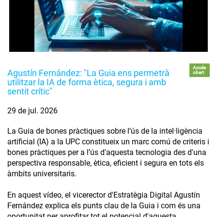
Accés
Agustín Fernández: "La Guia ens permetrà
obert
utilitzar la IA de forma ètica, segura i amb
sentit crític"
29 de jul. 2026
La Guia de bones pràctiques sobre l’ús de la intel·ligència
artificial (IA) a la UPC constitueix un marc comú de criteris i
bones pràctiques per a l’ús d'aquesta tecnologia des d'una
perspectiva responsable, ètica, eficient i segura en tots els
àmbits universitaris.
En aquest vídeo, el vicerector d'Estratègia Digital Agustín
Fernández explica els punts clau de la Guia i com és una
oportunitat per aprofitar tot el potencial d'aquesta