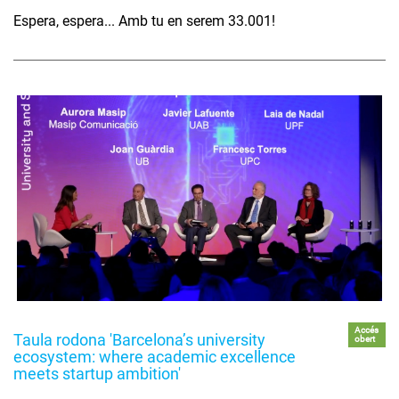
Espera, espera... Amb tu en serem 33.001!
Accés
Taula rodona 'Barcelona’s university
obert
ecosystem: where academic excellence
meets startup ambition'