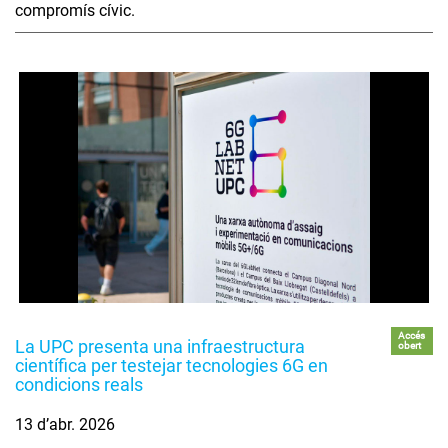
compromís cívic.
Accés
La UPC presenta una infraestructura
obert
científica per testejar tecnologies 6G en
condicions reals
13 d’abr. 2026