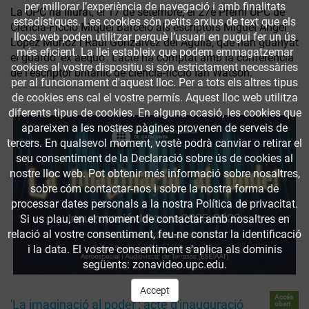
per millorar l’experiència de navegació i amb finalitats
La UPC ha lliurat, el 17 de setembre, el 27è Premi UPC de
estadístiques. Les cookies són petits arxius de text que els
Ciència-Ficció Miquel Barceló als escriptors Miguel Ángel
llocs web poden utilitzar perquè l’usuari en pugui fer un ús
López Muñoz i Raúl Gonzálvez del Águila, que han guanyat
més eficient. La llei estableix que podem emmagatzemar
el guardó 'ex aequo'. L’acte ha comptat amb la conferència
cookies al vostre dispositiu si són estrictament necessàries
de l'escriptor britànic de ciència-ficció Ian Watson.
per al funcionament d'aquest lloc. Per a tots els altres tipus
de cookies ens cal el vostre permís. Aquest lloc web utilitza
diferents tipus de cookies. En alguna ocasió, les cookies que
apareixen a les nostres pàgines provenen de serveis de
tercers. En qualsevol moment, vostè podrà canviar o retirar el
seu consentiment de la Declaració sobre ús de cookies al
nostre lloc web. Pot obtenir més informació sobre nosaltres,
sobre cóm contactar-nos i sobre la nostra forma de
processar dates personals a la nostra Política de privacitat.
Si us plau, en el moment de contactar amb nosaltres en
relació al vostre consentiment, feu-ne constar la identificació
i la data. El vostre consentiment s'aplica als dominis
següents: zonavideo.upc.edu.
Accept
Accés
'La imaginació al poder': acte d'inauguració
obert