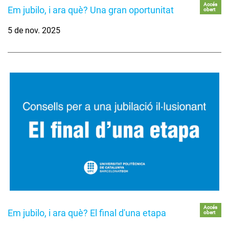
Accés
Em jubilo, i ara què? Una gran oportunitat
obert
5 de nov. 2025
Accés
Em jubilo, i ara què? El final d'una etapa
obert