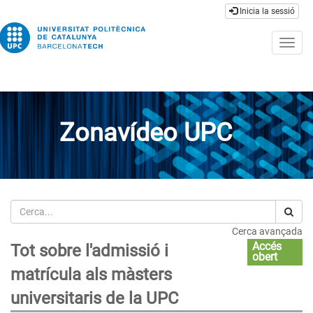
Inicia la sessió
Togg
navig
Zonavídeo UPC
Cerca
Cerca avançada
Accés
Tot sobre l'admissió i
obert
matrícula als màsters
universitaris de la UPC