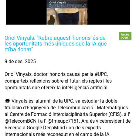
Accés
Oriol Vinyals: "Rebre aquest 'honoris' és de
obert
les oportunitats més úniques que la IA que
m'ha donat"
9 de des. 2025
Oriol Vinyals, doctor 'honoris causa' per la #UPC,
comparteix reflexions sobre el futur, els reptes i les
oportunitats que ofereix la intel·ligència artificial.
🎓 Vinyals és 'alumni' de la UPC, va estudiar la doble
titulació d'Enginyeria de Telecomunicació i Matemàtiques
al Centre de Formació Interdisciplinària Superior (CFIS), a l'
‪@TelecomBCN‬ i a l' ‪@fmeupc7151‬. Ara és vicepresident de
Recerca a Google DeepMind i un dels experts
internacionals més reconegut en el camp de la IA.