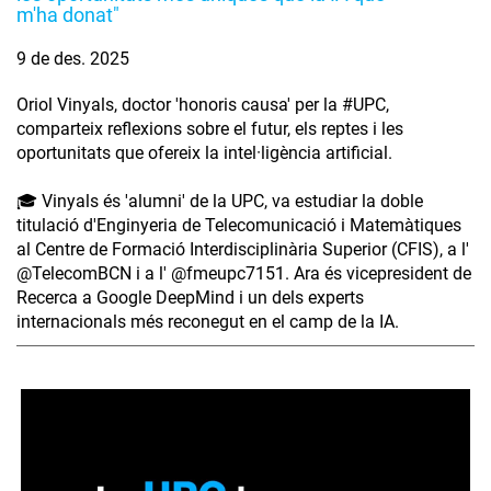
m'ha donat"
9 de des. 2025
Oriol Vinyals, doctor 'honoris causa' per la #UPC,
comparteix reflexions sobre el futur, els reptes i les
oportunitats que ofereix la intel·ligència artificial.
🎓 Vinyals és 'alumni' de la UPC, va estudiar la doble
titulació d'Enginyeria de Telecomunicació i Matemàtiques
al Centre de Formació Interdisciplinària Superior (CFIS), a l'
‪@TelecomBCN‬ i a l' ‪@fmeupc7151‬. Ara és vicepresident de
Recerca a Google DeepMind i un dels experts
internacionals més reconegut en el camp de la IA.