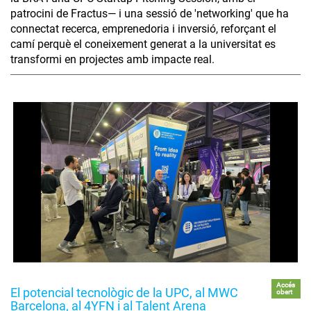
patrocini de Fractus— i una sessió de 'networking' que ha
connectat recerca, emprenedoria i inversió, reforçant el
camí perquè el coneixement generat a la universitat es
transformi en projectes amb impacte real.
Accés
El potencial tecnològic de la UPC, al MWC
obert
Barcelona, al 4YFN i al Talent Arena