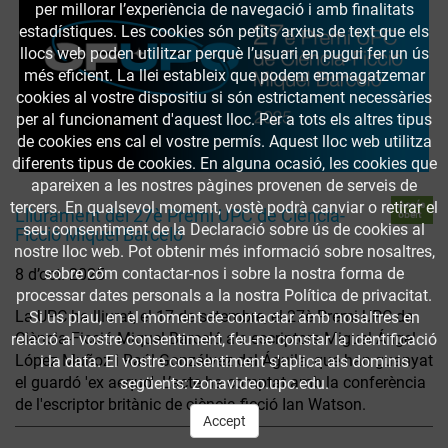
per millorar l’experiència de navegació i amb finalitats
estadístiques. Les cookies són petits arxius de text que els
llocs web poden utilitzar perquè l’usuari en pugui fer un ús
més eficient. La llei estableix que podem emmagatzemar
cookies al vostre dispositiu si són estrictament necessàries
per al funcionament d'aquest lloc. Per a tots els altres tipus
de cookies ens cal el vostre permís. Aquest lloc web utilitza
diferents tipus de cookies. En alguna ocasió, les cookies que
apareixen a les nostres pàgines provenen de serveis de
tercers. En qualsevol moment, vostè podrà canviar o retirar el
Accés
Lliurament del 27è Premi UPC de Ciència-
obert
seu consentiment de la Declaració sobre ús de cookies al
Ficció Miquel Barceló
nostre lloc web. Pot obtenir més informació sobre nosaltres,
sobre cóm contactar-nos i sobre la nostra forma de
8 d’oct. 2025
processar dates personals a la nostra Política de privacitat.
La UPC ha lliurat, el 17 de setembre, el 27è Premi UPC de
Si us plau, en el moment de contactar amb nosaltres en
Ciència-Ficció Miquel Barceló als escriptors Miguel Ángel
relació al vostre consentiment, feu-ne constar la identificació
López Muñoz i Raúl Gonzálvez del Águila, que han guanyat
i la data. El vostre consentiment s'aplica als dominis
el guardó 'ex aequo'. L’acte ha comptat amb la conferència
següents: zonavideo.upc.edu.
de l'escriptor britànic de ciència-ficció Ian Watson.
Accept