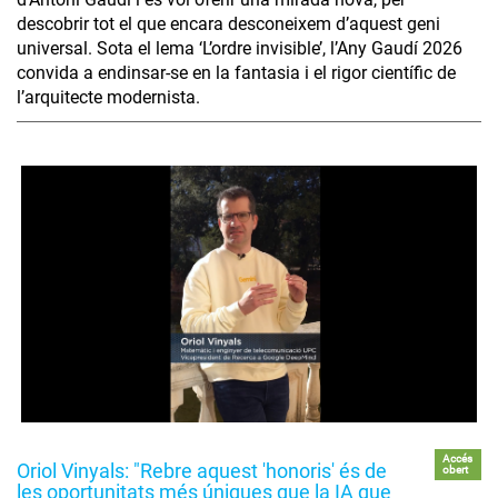
descobrir tot el que encara desconeixem d’aquest geni
universal. Sota el lema ‘L’ordre invisible’, l’Any Gaudí 2026
convida a endinsar-se en la fantasia i el rigor científic de
l’arquitecte modernista.
Accés
Oriol Vinyals: "Rebre aquest 'honoris' és de
obert
les oportunitats més úniques que la IA que