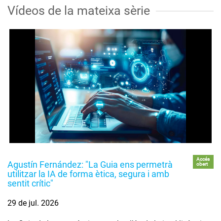
Vídeos de la mateixa sèrie
Accés
Agustín Fernández: "La Guia ens permetrà
obert
utilitzar la IA de forma ètica, segura i amb
sentit crític"
29 de jul. 2026