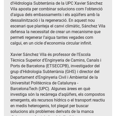
d'Hidrologia Subterrània de la UPC Xavier Sánchez
Vila aposta per combinar solucions com l'obtenció
d'aigua dels embassaments i els aqüífers amb la
dessalinització i la regeneració. En aquest nou
escenari que planteja el canvi climàtic, Sánchez Vila
defensa la necessitat de crear un mecanisme que
permeti regenerar l'aigua tantes vegades com
calgui, en un cicle d'economia circular infinit.
Xavier Sánchez Vila és professor de l'Escola
Tècnica Superior d'Enginyeria de Camins, Canals i
Ports de Barcelona (ETSECCPB), investigador del
grup d'Hidrologia Subterrània (GHS) i director del
Departament d'Enginyeria Civil i Ambiental de la
Universitat Politècnica de Catalunya -
BarcelonaTech (UPC). Algunes àrees en què
investiga són la recàrrega d'aqüífers, els compostos
emergents, els recursos hídrics o el transport reactiu
en medis heterogenis, tot plegat per buscar
solucions als problemes derivats de la manca