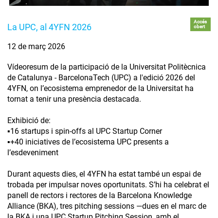
Accés
La UPC, al 4YFN 2026
obert
12 de març 2026
Vídeoresum de la participació de la Universitat Politècnica
de Catalunya - BarcelonaTech (UPC) a l'edició 2026 del
4YFN, on l’ecosistema emprenedor de la Universitat ha
tornat a tenir una presència destacada.
Exhibició de:
▪️16 startups i spin-offs al UPC Startup Corner
▪️+40 iniciatives de l’ecosistema UPC presents a
l’esdeveniment
Durant aquests dies, el 4YFN ha estat també un espai de
trobada per impulsar noves oportunitats. S’hi ha celebrat el
panell de rectors i rectores de la Barcelona Knowledge
Alliance (BKA), tres pitching sessions —dues en el marc de
la BKA i una UPC Startup Pitching Session, amb el