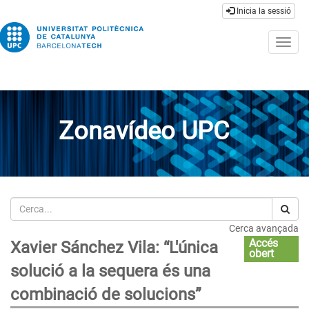
Inicia la sessió
Togg
navig
Zonavídeo UPC
Cerca
Cerca avançada
Accés
Xavier Sánchez Vila: “L'única
obert
solució a la sequera és una
combinació de solucions”