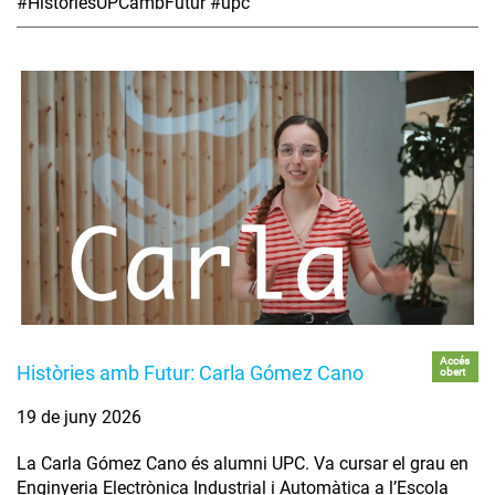
#HistòriesUPCambFutur #upc
Accés
Històries amb Futur: Carla Gómez Cano
obert
19 de juny 2026
La Carla Gómez Cano és alumni UPC. Va cursar el grau en
Enginyeria Electrònica Industrial i Automàtica a l’Escola