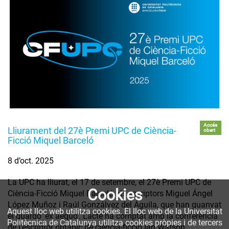
Accés
Lliurament del 27è Premi UPC de Ciència-
obert
Ficció Miquel Barceló
8 d’oct. 2025
La UPC ha lliurat, el 17 de setembre, el 27è Premi UPC de
Cookies
Ciència-Ficció Miquel Barceló als escriptors Miguel Ángel
López Muñoz i Raúl Gonzálvez del Águila, que han guanyat
Aquest lloc web utilitza cookies. El lloc web de la Universitat
el guardó 'ex aequo'. L’acte ha comptat amb la conferència
Politècnica de Catalunya utilitza cookies pròpies i de tercers
de l'escriptor britànic de ciència-ficció Ian Watson.