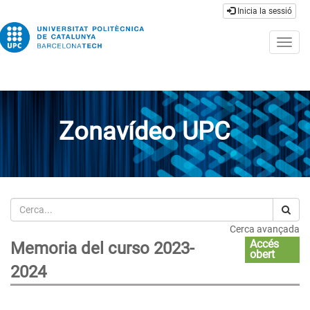
Inicia la sessió
Togg
navig
Zonavídeo UPC
Cerca
Cerca avançada
Accés
Memoria del curso 2023-
obert
2024