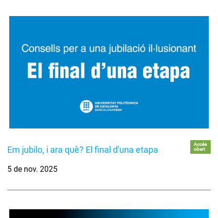
Accés
Em jubilo, i ara què? El final d'una etapa
obert
5 de nov. 2025