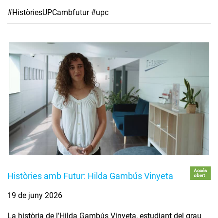
#HistòriesUPCambfutur #upc
Accés
Històries amb Futur: Hilda Gambús Vinyeta
obert
19 de juny 2026
La història de l’Hilda Gambús Vinyeta, estudiant del grau