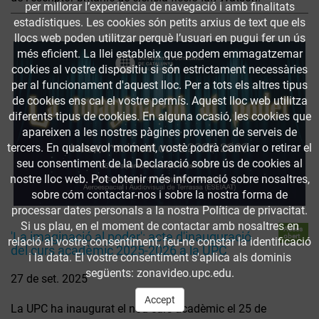
per millorar l’experiència de navegació i amb finalitats
estadístiques. Les cookies són petits arxius de text que els
llocs web poden utilitzar perquè l’usuari en pugui fer un ús
més eficient. La llei estableix que podem emmagatzemar
cookies al vostre dispositiu si són estrictament necessàries
per al funcionament d'aquest lloc. Per a tots els altres tipus
de cookies ens cal el vostre permís. Aquest lloc web utilitza
diferents tipus de cookies. En alguna ocasió, les cookies que
apareixen a les nostres pàgines provenen de serveis de
tercers. En qualsevol moment, vostè podrà canviar o retirar el
seu consentiment de la Declaració sobre ús de cookies al
nostre lloc web. Pot obtenir més informació sobre nosaltres,
sobre cóm contactar-nos i sobre la nostra forma de
processar dates personals a la nostra Política de privacitat.
Si us plau, en el moment de contactar amb nosaltres en
Accés
'La imaginació al poder': acte d'inauguració
obert
relació al vostre consentiment, feu-ne constar la identificació
del curs acadèmic 2025-2026 a la UPC
i la data. El vostre consentiment s'aplica als dominis
següents: zonavideo.upc.edu.
27 de set. 2025
Accept
La UPC ha inaugurat el nou curs acadèmic el 25 de