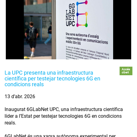
Accés
La UPC presenta una infraestructura
obert
científica per testejar tecnologies 6G en
condicions reals
13 d’abr. 2026
Inaugurat 6GLabNet UPC, una infraestructura científica
líder a l’Estat per testejar tecnologies 6G en condicions
reals.
6GLabNet és una xarxa autònoma experimental per