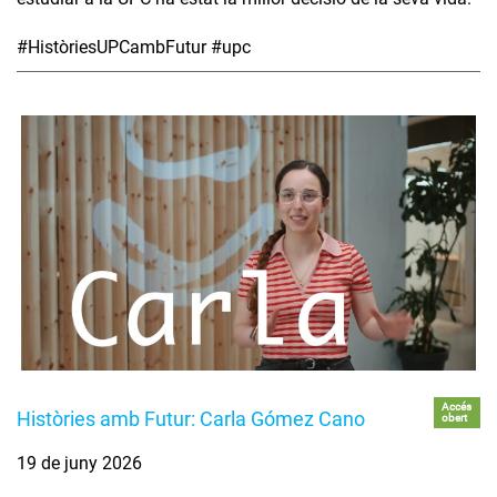
#HistòriesUPCambFutur #upc
Accés
Històries amb Futur: Carla Gómez Cano
obert
19 de juny 2026