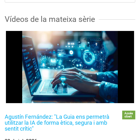
Vídeos de la mateixa sèrie
Accés
Agustín Fernández: "La Guia ens permetrà
obert
utilitzar la IA de forma ètica, segura i amb
sentit crític"