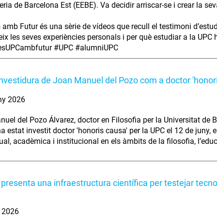
eria de Barcelona Est (EEBE). Va decidir arriscar-se i crear la se
s amb Futur és una sèrie de vídeos que recull el testimoni d’estu
ix les seves experiències personals i per què estudiar a la UPC ha
iesUPCambfutur #UPC #alumniUPC
investidura de Joan Manuel del Pozo com a doctor 'honor
ny 2026
uel del Pozo Álvarez, doctor en Filosofia per la Universitat de B
ha estat investit doctor 'honoris causa' per la UPC el 12 de juny,
tual, acadèmica i institucional en els àmbits de la filosofia, l’edu
presenta una infraestructura científica per testejar tecn
. 2026