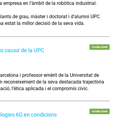
va empresa en l’àmbit de la robòtica industrial.
diants de grau, màster i doctorat i d’alumni UPC.
 estat la millor decisió de la seva vida.
Accés obert
is causa' de la UPC
arcelona i professor emèrit de la Universitat de
 en reconeixement de la seva destacada trajectòria
cació, l’ètica aplicada i el compromís cívic.
Accés obert
ologies 6G en condicions