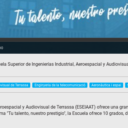
la Superior de Ingenierías Industrial, Aeroespacial y Audiovisua
ovisual de Terrassa
Enginyeria de la telecomunicació
Aeronàutica i espai
Aeroespacial y Audiovisual de Terrassa (ESEIAAT) ofrece una gran
ema "Tu talento, nuestro prestigio", la Escuela ofrece 10 grados,