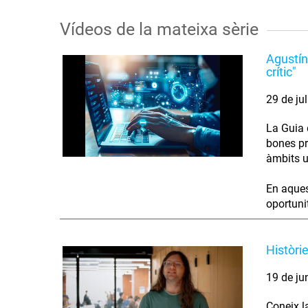
Vídeos de la mateixa sèrie
Agustín
crític"
29 de ju
La Guia d
bones pr
àmbits u
En aques
oportunit
Històri
19 de ju
Coneix l