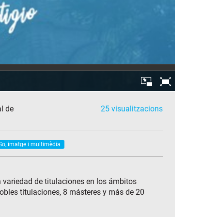
l de
25 visualitzacions
So, imatge i multimèdia
 variedad de titulaciones en los ámbitos
 dobles titulaciones, 8 másteres y más de 20