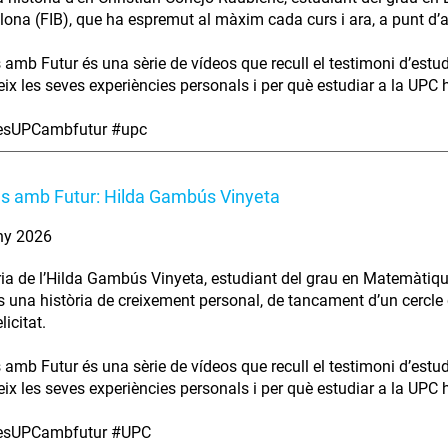
lona (FIB), que ha espremut al màxim cada curs i ara, a punt d’aca
s amb Futur és una sèrie de vídeos que recull el testimoni d’estu
ix les seves experiències personals i per què estudiar a la UPC ha
iesUPCambfutur #upc
es amb Futur: Hilda Gambús Vinyeta
ny 2026
ria de l’Hilda Gambús Vinyeta, estudiant del grau en Matemàtiqu
s una història de creixement personal, de tancament d’un cercle 
licitat.
s amb Futur és una sèrie de vídeos que recull el testimoni d’estu
ix les seves experiències personals i per què estudiar a la UPC ha
iesUPCambfutur #UPC