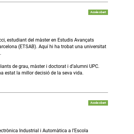
Accés obert
ci, estudiant del màster en Estudis Avançats
arcelona (ETSAB). Aquí hi ha trobat una universitat
.
diants de grau, màster i doctorat i d’alumni UPC.
 estat la millor decisió de la seva vida.
Accés obert
trònica Industrial i Automàtica a l’Escola