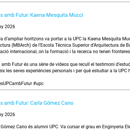
es amb Futur: Kaena Mesquita Mucci
ny 2026
ra d’ampliar horitzons va portar a la UPC la Kaena Mesquita Muc
ectura (MBArch) de l’Escola Tècnica Superior d’Arquitectura de B
ció internacional, on la formació i la recerca no tenen fronteres
s amb Futur és una sèrie de vídeos que recull el testimoni d’estu
ix les seves experiències personals i per què estudiar a la UPC ha
iesUPCambFutur #upc
es amb Futur: Carla Gómez Cano
ny 2026
 Gómez Cano és alumni UPC. Va cursar el grau en Enginyeria Elec