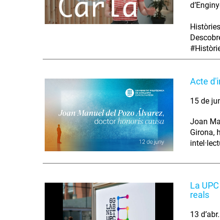
d’Enginy
Històrie
Descobre
#Històr
Acte d'
15 de ju
Joan Man
Girona, 
intel·lec
La UPC 
reals
13 d’abr