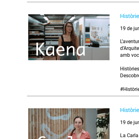
Històri
19 de ju
L’aventu
d’Arquit
amb voca
Històrie
Descobre
#Històr
Històri
19 de ju
La Carla