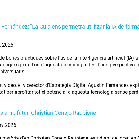
 Fernández: "La Guia ens permetrà utilitzar la IA de forma
l. 2026
e bones pràctiques sobre l’ús de la intel·ligència artificial (IA)
àctiques per a l’ús d'aquesta tecnologia des d'una perspectiva res
niversitaris.
t vídeo, el vicerector d'Estratègia Digital Agustín Fernández exp
at per aprofitar tot el potencial d'aquesta tecnologia sense perdre 
es amb futur: Christian Conejo Raubiene
ny 2026
a història d’en Christian Conejo Raubiene, estudiant del grau en 