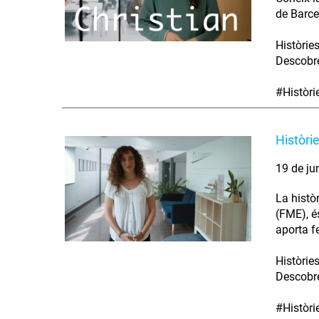
de Barce
Històrie
Descobre
#Històr
Històri
19 de ju
La histò
(FME), é
aporta fe
Històrie
Descobre
#Històr