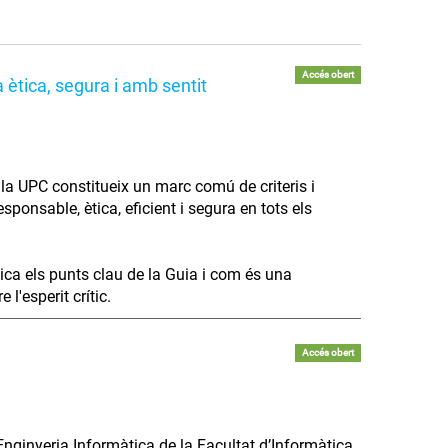
Accés obert
 ètica, segura i amb sentit
 a la UPC constitueix un marc comú de criteris i
ponsable, ètica, eficient i segura en tots els
lica els punts clau de la Guia i com és una
l'esperit crític.
Accés obert
Enginyeria Informàtica de la Facultat d’Informàtica