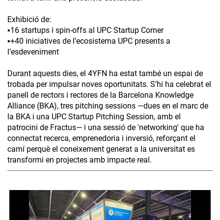
Exhibició de:
▪️16 startups i spin-offs al UPC Startup Corner
▪️+40 iniciatives de l’ecosistema UPC presents a
l’esdeveniment
Durant aquests dies, el 4YFN ha estat també un espai de
trobada per impulsar noves oportunitats. S’hi ha celebrat el
panell de rectors i rectores de la Barcelona Knowledge
Alliance (BKA), tres pitching sessions —dues en el marc de
la BKA i una UPC Startup Pitching Session, amb el
patrocini de Fractus— i una sessió de 'networking' que ha
connectat recerca, emprenedoria i inversió, reforçant el
camí perquè el coneixement generat a la universitat es
transformi en projectes amb impacte real.