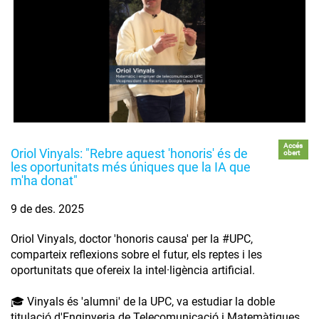
Accés
Oriol Vinyals: "Rebre aquest 'honoris' és de
obert
les oportunitats més úniques que la IA que
m'ha donat"
9 de des. 2025
Oriol Vinyals, doctor 'honoris causa' per la #UPC,
comparteix reflexions sobre el futur, els reptes i les
oportunitats que ofereix la intel·ligència artificial.
🎓 Vinyals és 'alumni' de la UPC, va estudiar la doble
titulació d'Enginyeria de Telecomunicació i Matemàtiques