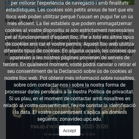
Lliurament del 27è Premi UPC de Ciència-
per millorar l’experiència de navegació i amb finalitats
obert
Ficció Miquel Barceló
estadístiques. Les cookies són petits arxius de text que els
llocs web poden utilitzar perquè l’usuari en pugui fer un ús
8 d’oct. 2025
més eficient. La llei estableix que podem emmagatzemar
cookies al vostre dispositiu si són estrictament necessàries
La UPC ha lliurat, el 17 de setembre, el 27è Premi UPC de
per al funcionament d'aquest lloc. Per a tots els altres tipus
Ciència-Ficció Miquel Barceló als escriptors Miguel Ángel
de cookies ens cal el vostre permís. Aquest lloc web utilitza
López Muñoz i Raúl Gonzálvez del Águila, que han guanyat
diferents tipus de cookies. En alguna ocasió, les cookies que
el guardó 'ex aequo'. L’acte ha comptat amb la conferència
apareixen a les nostres pàgines provenen de serveis de
de l'escriptor britànic de ciència-ficció Ian Watson.
tercers. En qualsevol moment, vostè podrà canviar o retirar el
seu consentiment de la Declaració sobre ús de cookies al
nostre lloc web. Pot obtenir més informació sobre nosaltres,
sobre cóm contactar-nos i sobre la nostra forma de
processar dates personals a la nostra Política de privacitat.
Si us plau, en el moment de contactar amb nosaltres en
relació al vostre consentiment, feu-ne constar la identificació
i la data. El vostre consentiment s'aplica als dominis
següents: zonavideo.upc.edu.
Accept