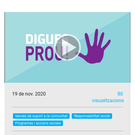
19 de nov. 2020
80
visualitzacions
Serveis de suport a la comunitat
Responsabilitat social
Programes i accions socials