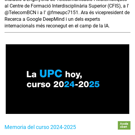
al Centre de Formació Interdisciplinària Superior (CFIS), a l'
‪@TelecomBCN‬ i a l' ‪@fmeupc7151‬. Ara és vicepresident de
Recerca a Google DeepMind i un dels experts
internacionals més reconegut en el camp de la IA.
Accés
Memoria del curso 2024-2025
obert