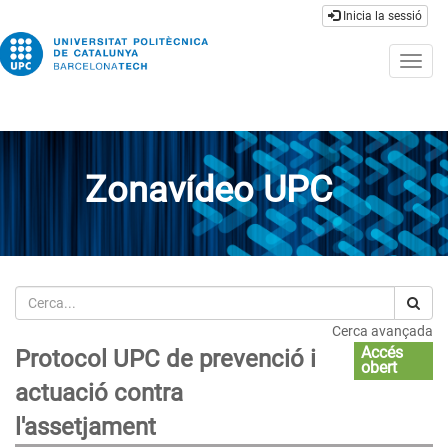
Inicia la sessió
Togg
navig
Zonavídeo UPC
Cerca
Cerca avançada
Accés
Protocol UPC de prevenció i
obert
actuació contra
l'assetjament