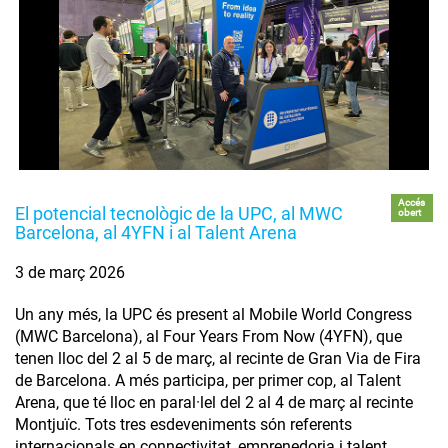
Accés
El potencial tecnològic de la UPC, al MWC
obert
Barcelona, al 4YFN i al Talent Arena
3 de març 2026
Un any més, la UPC és present al Mobile World Congress
(MWC Barcelona), al Four Years From Now (4YFN), que
tenen lloc del 2 al 5 de març, al recinte de Gran Via de Fira
de Barcelona. A més participa, per primer cop, al Talent
Arena, que té lloc en paral·lel del 2 al 4 de març al recinte
Montjuïc. Tots tres esdeveniments són referents
internacionals en connectivitat, emprenedoria i talent